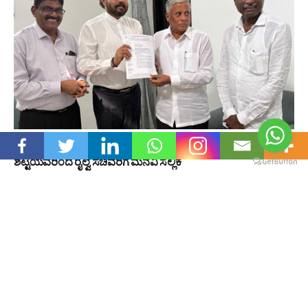
ಜಯಶ್ರೀಕೃಷ್ಣ ಪರಿಸರ ಪ್ರೇಮಿ ಸಮಿತಿ (ರಿ) : ತೋನ್ಸೆ ಜಯಕೃಷ್ಣ ಎ
ಶೆಟ್ಟಿಯವರಿಂದ ರೈಲ್ವೆ ಸಚಿವರಿಗೆ ಮನವಿ ಸಲ್ಲಿಕೆ
August 6, 2026