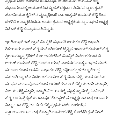
ಪ್ರಥಮ ದರ್ಜೆ ಕಾಲೇಜು ಕುಂದಾಪುರ ಜಂಟಿಯಾಗಿ ಆರ್.ಎನ್ ಶೆಟ್ಟಿ
ಸಭಾಂಗಣದಲ್ಲಿ ಆಯೋಜಿಸಿದ ಬೃಹತ್ ರಕ್ತದಾನ ಶಿಬಿರವನ್ನು ಉತ್ತಮ್
ಹೋಮಿಯೋ ಕ್ಲಿನಿಕ್ ನ ವೈದ್ಯಾಧಿಕಾರಿ ಡಾ. ಉತ್ತಮ್ ಕುಮಾರ್ ಶೆಟ್ಟಿ ದೀಪ
ಬೆಳಗಿಸಿ ಉದ್ಘಾಟಿಸಿದರು. ಕಾರ್ಯಕ್ರಮದ ಅಧ್ಯಕ್ಷತೆಯನ್ನು ಸಂಘದ ಅಧ್ಯಕ್ಷ
ನಿತೀಶ್ ಶೆಟ್ಟಿ ಬಸ್ರೂರು ವಹಿಸಿದ್ದರು.
ಇಂಡಿಯನ್ ರೆಡ್ ಕ್ರಾಸ್ ಸೊಸೈಟಿ ಸಭಾಪತಿ ಜಯಕರ ಶೆಟ್ಟಿ ಶಾನಾಡಿ,
ಗಿಳಿಯಾರು ಕುಶಲ್ ಹೆಗ್ಡೆ ಮೆಮೊರಿಯಲ್ ಟ್ರಸ್ಟಿನ ಉದಯ್ ಕುಮಾರ್ ಹೆಗ್ಡೆ,
ಶ್ರೀ ರಾಮಕೃಷ್ಣ ಕ್ರೆಡಿಟ್ ಕೋ ಆಪರೇಟಿವ್ ಸೊಸೈಟಿ ನಿರ್ದೇಶಕರಾದ ಬಿ
ಅರುಣ್ ಕುಮಾರ್ ಶೆಟ್ಟಿ, ಬಂಟರ ಯಾನೆ ನಾಡವರ ಮಾತೃ ಸಂಘದ ಮಾಜಿ
ಸಂಚಾಲಕರಾದ ಆವರ್ಸೆ ಸುಧಾಕರ ಶೆಟ್ಟಿ, ದಕ್ಷಿಣ ಕನ್ನಡ ಜಿಲ್ಲಾ ಕೇಂದ್ರ
ಸಹಕಾರಿ ಬ್ಯಾಂಕಿನ ನಿರ್ದೇಶಕ ಮಹೇಶ ಹೆಗ್ಡೆ ಮೊಳಹಳ್ಳಿ, ಯುವ ಬಂಟರ
ಸಂಘದ ಮಹಾ ಪೋಷಕರಾದ ಅರುಣ್ ಕುಮಾರ್ ಹೆಗ್ಡೆ ಯಡಾಡಿ ಮತ್ಯಾಡಿ,
ವಿಜಯ ಶೆಟ್ಟಿ ಸತ್ವಾಡಿ, ಜಡ್ಡಾಡಿ ವಿಜಯ ಶೆಟ್ಟಿ, ನಕ್ಷತ್ರ ಜ್ಯುವೆಲ್ಸ್ ನ ನವೀನ್
ಹೆಗ್ಡೆ, ಲಯನ್ಸ್ ಕ್ಲಬ್ ಕುಂದಾಪುರ ಕೋಸ್ಟಲ್ ನ ಅಧ್ಯಕ್ಷರಾದ ಡಾ| ಅಂಪಾರು
ನಿತ್ಯಾನಂದ ಶೆಟ್ಟಿ, ಡಾ. ಬಿ.ಬಿ ಹೆಗ್ಡೆ ಪ್ರಥಮ ದರ್ಜೆ ಕಾಲೇಜಿನ
ಪ್ರಾಂಶುಪಾಲರಾದ ಡಾ| ಕೊತ್ತಾಡಿ ಉಮೇಶ ಶೆಟ್ಟಿ, ರೋಟರಿ ಕ್ಲಬ್ ಮಿಡ್