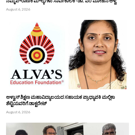
ನಮ್ಮ ಪೌರಾಣಿಕ ಮೌಲ್ಯಗಳು ಸಾರ್ವಕಾಲಿಕ -ಡಾ. ಎಂ ಮೋಹನ ಆಳ್ವ
August 6, 2026
ಆಳ್ವಾಸ್ ಶಿಕ್ಷಣ ಮಹಾವಿದ್ಯಾಲಯದ ಸಹಾಯಕ ಪ್ರಾಧ್ಯಾಪಕಿ ಮಲ್ಲಿಕಾ
ಶೆಟ್ಟಿಯವರಿಗೆ ಡಾಕ್ಟರೇಟ್
August 6, 2026