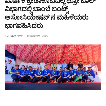
ವಾರ್ಷಿಕ ಕ್ರೀಡಾಕೂಟದಲ್ಲಿ ಥ್ರೋ ಬಾಲ್
ವಿಭಾಗದಲ್ಲಿ ಬಾಂಬೆ ಬಂಟ್ಸ್
ಅಸೋಸಿಯೇಷನ್ ನ ಮಹಿಳೆಯರು
ಭಾಗವಹಿಸಿದರು
By
Bunts Now
January 21, 2022