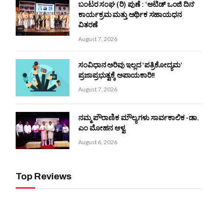
ಬಂಟರ ಸಂಘ (ರಿ) ಪುಣೆ : ‘ಆಟಿಡ್ ಒಂಜಿ ದಿನ’
ಕಾರ್ಯಕ್ರಮ ಮತ್ತು ಅರ್ಥಿಕ ಸಹಾಯಧನ
ವಿತರಣೆ
August 7, 2026
ಸಂವಿಧಾನ ಅರಿವು ಇಲ್ಲದ ‘ಪತ್ರಿಕೋದ್ಯಮ’
ಪ್ರಜಾಪ್ರಭುತ್ವಕ್ಕೆ ಅಪಾಯಕಾರಿ!!
August 7, 2026
ನಮ್ಮ ಪೌರಾಣಿಕ ಮೌಲ್ಯಗಳು ಸಾರ್ವಕಾಲಿಕ -ಡಾ.
ಎಂ ಮೋಹನ ಆಳ್ವ
August 6, 2026
Top Reviews