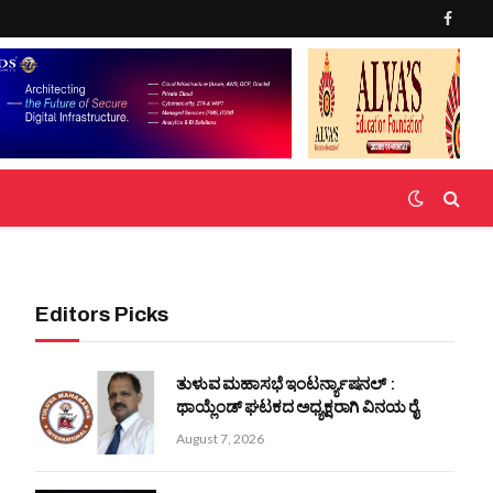
Faceb
Editors Picks
ತುಳುವ ಮಹಾಸಭೆ ಇಂಟರ್ನ್ಯಾಷನಲ್ :
ಥಾಯ್ಲೆಂಡ್ ಘಟಕದ ಅಧ್ಯಕ್ಷರಾಗಿ ವಿನಯ ರೈ
August 7, 2026