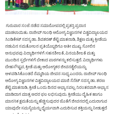
ಗುರುವಾರ ಸಂಜೆ ನಡೆದ ಸಮಾರೋಪದಲ್ಲಿ ಪ್ರಶಸ್ತಿ ಪ್ರದಾನ
ಮಾಡಲಾಯಿತು. ರಾಜೀವ್ ಗಾಂಧಿ ಆರೋಗ್ಯ ವಿಜ್ಞಾನಗಳ ವಿಶ್ವವಿದ್ಯಾಲಯದ
ಸಿಂಡಿಕೇಟ್ ಸದಸ್ಯ ಡಾ. ಶಿವಶರಣ್ ಶೆಟ್ಟಿ ಮಾತನಾಡಿ, ಶಿಕ್ಷಣ ಮತ್ತು ಕ್ರೀಡೆಯ
ನಡುವಿನ ಸಮತೋಲನ ಪ್ರತಿಯೊಬ್ಬರಿಗೂ ಅತೀ ಮುಖ್ಯ. ಸೋಲಿನ
ಅನುಭವವು ವಿದ್ಯಾರ್ಥಿಗಳಿಗೆ ಸಹನಶೀಲತೆ, ವಿನಯಶೀಲತೆ ಮತ್ತು
ಮುಂದಿನ ಸ್ಪರ್ಧೆಗಳಿಗೆ ಬೇಕಾದ ಪಾಠಗಳನ್ನು ಕಲಿಸುತ್ತದೆ. ವಿದ್ಯಾರ್ಥಿಗಳು
ದೇಹಸೌಷ್ಟವ, ಕ್ರೀಡೆ ಮತ್ತು ಆರೋಗ್ಯಕರ ಜೀವನಶೈಲಿಯನ್ನು
ಅಳವಡಿಸಿಕೊಂಡರೆ ನೆಮ್ಮದಿಯ ಜೀವನ ಸಾಧ್ಯ ಎಂದರು. ರಾಜೀವ್ ಗಾಂಧಿ
ಆರೋಗ್ಯ ವಿಜ್ಞಾನಗಳ ವಿಶ್ವವಿದ್ಯಾಲಯದ ಮಾಜಿ ಸೆನೆಟ್ ಸದಸ್ಯ ಡಾ. ಶರಣ
ಶೆಟ್ಟಿ ಮಾತನಾಡಿ, ಕ್ರೀಡೆ ಒಂದು ದಿನದ ಅಭ್ಯಾಸವಲ್ಲ. ನಿರಂತರವಾಗಿ ಅಭ್ಯಾಸ
ಮಾಡಿದಾಗ ಮಾತ್ರ ಅದರ ಫಲ ಲಭಿಸುವುದು. ಕ್ರೀಡೆಯು ದೈಹಿಕ ಹಾಗೂ
ಮಾನಸಿಕ ಕ್ಷಮತೆಯನ್ನು ಹೆಚ್ಚಿಸುವುದರ ಜೊತೆಗೆ ಜೀವನದಲ್ಲಿ ಎದುರಾಗುವ
ಯಾವುದೇ ಸಮಸ್ಯೆಯನ್ನು ಧೈರ್ಯವಾಗಿ ಎದುರಿಸುವ ಶಕ್ತಿಯನ್ನು ನೀಡುತ್ತದೆ