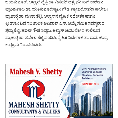
ಜಯಕುಮಾರ್, ಆಳ್ವಾಸ್ ಟ್ರಸ್ಟಿ ಡಾ. ವಿನಯ್ ಆಳ್ವ, ನರ್ಸಿಂಗ್ ಕಾಲೇಜು
ಪ್ರಾಂಶುಪಾಲ ಡಾ. ಯತಿಕುಮಾರಸ್ವಾಮಿ ಗೌಡ, ನ್ಯಾಚುರೋಪಥಿ ಕಾಲೇಜು
ಪ್ರಾಚಾರ‍್ಯೆ ಡಾ. ವನಿತಾ ಶೆಟ್ಟಿ, ಆಳ್ವಾಸ್‌ನ ದೈಹಿಕ ನಿರ್ದೇಶಕ ಹಾಗೂ
ಕ್ರೀಡಾಕೂಟದ ಸಂಚಾಲಕ ಅವಿನಾಶ್ ಎಸ್, ಆಯ್ಕೆ ಸಮಿತಿ ಸದಸ್ಯರಾದ
ಶ್ರದ್ಧಾ ಶೆಟ್ಟಿ, ಹರೀಶ ಗೌಡ ಇದ್ದರು. ಆಳ್ವಾಸ್ ಆಯುರ್ವೇದ ಕಾಲೇಜಿನ
ಪ್ರಾಚಾರ‍್ಯ ಡಾ. ಸುಶೀಲ ಶೆಟ್ಟಿ ವಂದಿಸಿ, ದೈಹಿಕ ನಿರ್ದೇಶಕ ಡಾ. ರಾಮಚಂದ್ರ
ಕಾರ‍್ಯಕ್ರಮ ನಿರೂಪಿಸಿದರು.