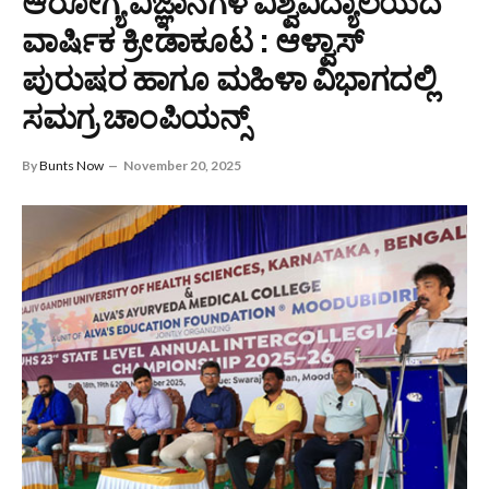
ಆರೋಗ್ಯ ವಿಜ್ಞಾನಗಳ ವಿಶ್ವವಿದ್ಯಾಲಯದ
ವಾರ್ಷಿಕ ಕ್ರೀಡಾಕೂಟ : ಆಳ್ವಾಸ್
ಪುರುಷರ ಹಾಗೂ ಮಹಿಳಾ ವಿಭಾಗದಲ್ಲಿ
ಸಮಗ್ರ ಚಾಂಪಿಯನ್ಸ್
By
Bunts Now
November 20, 2025