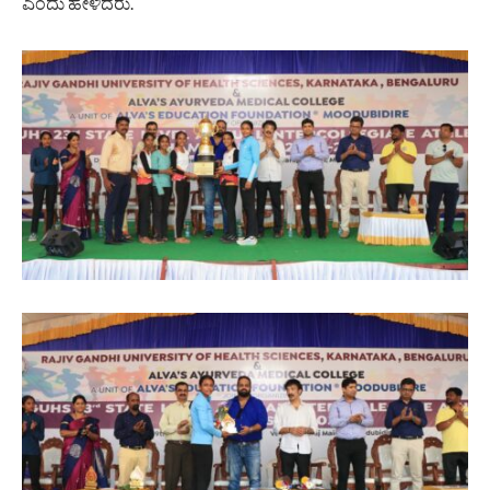
ಎಂದು ಹೇಳಿದರು.