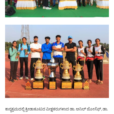
ಕಾರ‍್ಯಕ್ರಮದಲ್ಲಿ ಕ್ರೀಡಾಕೂಟದ ವೀಕ್ಷಕರುಗಳಾದ ಡಾ. ಅನಿಲ್ ಜೋಸೆಫ್, ಡಾ.