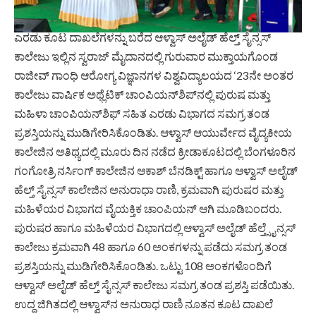
ಎರಡು ಕೂಟ ದಾಖಲೆಗಳನ್ನು ಬರೆದ ಆಳ್ವಾಸ್ ಅಲೈಡ್ ಹೆಲ್ತ್ ಸೈನ್ಸಸ್
ಕಾಲೇಜು ಇಲ್ಲಿನ ಸ್ವರಾಜ್ ಮೈದಾನದಲ್ಲಿ ಗುರುವಾರ ಮುಕ್ತಾಯಗೊಂಡ
ರಾಜೀವ್ ಗಾಂಧಿ ಆರೋಗ್ಯ ವಿಜ್ಞಾನಗಳ ವಿಶ್ವವಿದ್ಯಾಲಯದ ‘23ನೇ ಅಂತರ
ಕಾಲೇಜು ವಾರ್ಷಿಕ ಅಥ್ಲೆಟಿಕ್ ಚಾಂಪಿಯನ್‌ಶಿಪ್‌ನಲ್ಲಿ ಪುರುಷ ಮತ್ತು
ಮಹಿಳಾ ಚಾಂಪಿಯನ್‌ಶಿಫ್ ಸಹಿತ ಎರಡು ವಿಭಾಗದ ಸಮಗ್ರ ತಂಡ
ಪ್ರಶಸ್ತಿಯನ್ನು ಮುಡಿಗೇರಿಸಿಕೊಂಡಿತು. ಆಳ್ವಾಸ್ ಆಯುರ್ವೇದ ವೈದ್ಯಕೀಯ
ಕಾಲೇಜಿನ ಆತಿಥ್ಯದಲ್ಲಿ ಮೂರು ದಿನ ನಡೆದ ಕ್ರೀಡಾಕೂಟದಲ್ಲಿ ಬೆಂಗಳೂರಿನ
ಗಂಗೋತ್ರಿ ನರ್ಸಿಂಗ್ ಕಾಲೇಜಿನ ಆಕಾಶ್ ಬೆನಡಿಕ್ಟ್ ಹಾಗೂ ಆಳ್ವಾಸ್ ಅಲೈಡ್
ಹೆಲ್ತ್ ಸೈನ್ಸಸ್ ಕಾಲೇಜಿನ ಅನುರಾಧಾ ರಾಣಿ, ಕ್ರಮವಾಗಿ ಪುರುಷರ ಮತ್ತು
ಮಹಿಳೆಯರ ವಿಭಾಗದ ವೈಯಕ್ತಿಕ ಚಾಂಪಿಯನ್ ಆಗಿ ಮೂಡಿಬಂದರು.
ಪುರುಷರ ಹಾಗೂ ಮಹಿಳೆಯರ ವಿಭಾಗದಲ್ಲಿ ಆಳ್ವಾಸ್ ಅಲೈಡ್ ಹೆಲ್ತ್ಸೈನ್ಸಸ್
ಕಾಲೇಜು ಕ್ರಮವಾಗಿ 48 ಹಾಗೂ 60 ಅಂಕಗಳನ್ನು ಪಡೆದು ಸಮಗ್ರ ತಂಡ
ಪ್ರಶಸ್ತಿಯನ್ನು ಮುಡಿಗೇರಿಸಿಕೊಂಡಿತು. ಒಟ್ಟು 108 ಅಂಕಗಳೊಂದಿಗೆ
ಆಳ್ವಾಸ್ ಅಲೈಡ್ ಹೆಲ್ತ್ ಸೈನ್ಸಸ್ ಕಾಲೇಜು ಸಮಗ್ರ ತಂಡ ಪ್ರಶಸ್ತಿ ಪಡೆಯಿತು.
ಉದ್ದ ಜಿಗಿತದಲ್ಲಿ ಆಳ್ವಾಸ್‌ನ ಅನುರಾಧ ರಾಣಿ ನೂತನ ಕೂಟ ದಾಖಲೆ