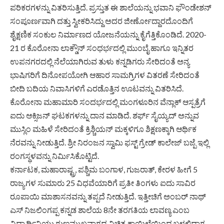
ಪರಿಕರಗಳನ್ನು ವಿತರಿಸುತ್ತಿದೆ. ಪ್ರಸ್ತುತ ಈ ಶಾಲೆಯನ್ನು ಭವಾನಿ ಫೌಂಡೇಶನ್
ಸಂಪೂರ್ಣವಾಗಿ ದತ್ತು ಸ್ವೀಕರಿಸಿದ್ದು ಅದರ ಜೀರ್ಣೋದ್ದಾರದೊಂದಿಗೆ
ಶೈಕ್ಷಣಿಕ ಸಂಕುಲ ನಿರ್ಮಾಣದ ಯೋಜನೆಯನ್ನು ಕೈಗೆತ್ತಿಕೊಂಡಿದೆ. 2020-
21 ರ ಕೊರೋನಾ ಲಾಕ್ಡೌನ್ ಸಂಧರ್ಭದಲ್ಲಿ ಮುಂಬೈ ಹಾಗೂ ಇನ್ನಿತರ
ಉಪನಗರದಲ್ಲಿ ನೆಲೆಯಾಗಿರುವ ತುಳು ಕನ್ನಡಿಗರು ಸೇರಿದಂತೆ ಅನ್ಯ
ಭಾಷಿಗರಿಗೆ ದಿನೋಪಯೋಗಿ ಆಹಾರ ಸಾಮಗ್ರಿಗಳ ವಿತರಣೆ ಸೇರಿದಂತೆ
ಬೀದಿ ಬದಿಯ ನಿವಾಸಿಗಳಿಗೆ ಎರಡೊತ್ತಿನ ಊಟವನ್ನು ವಿತರಿಸಿದೆ.
ಕೊರೋನಾ ಮಹಾಮಾರಿ ಸಂದರ್ಭದಲ್ಲಿ ಮಂಗಳೂರಿನ ವೆನ್ಲಾಕ್ ಆಸ್ಪತ್ರೆಗೆ
ಐದು ಆಕ್ಸಿಜನ್ ಘಟಕಗಳನ್ನು ದಾನ ಮಾಡಿದೆ. ಶರ್ಫ್ ಸೈಯ್ಯದ್ ಅನ್ನುವ
ಮುಸ್ಲಿಂ ಮಹಿಳೆ ಸೇರಿದಂತೆ ಕ್ರಿಶ್ಚಿಯನ್ ಮಕ್ಕಳಿಗೂ ಶಿಕ್ಷಣಕ್ಕಾಗಿ ಆರ್ಥಿಕ
ನೆರವನ್ನು ನೀಡುತ್ತಿದೆ. ಶ್ರೀ ನಿರಂಜನ ಸ್ವಾಮಿ ಫಸ್ಟ್ ಗ್ರೇಡ್ ಕಾಲೇಜ್ ಬಜ್ಪೆ ಇಲ್ಲಿ
ರಂಗಸ್ಥಳವನ್ನು ನಿರ್ಮಿಸಿಕೊಟ್ಟಿದೆ.
ಕರ್ನಾಟಕ, ಮಹಾರಾಷ್ಟ್ರ, ಪಶ್ಚಿಮ ಬಂಗಾಳ, ಗುಜರಾತ್, ಕೇರಳ ಹೀಗೆ 5
ರಾಜ್ಯಗಳ ಸುಮಾರು 25 ವಿಧವೆಯಾರಿಗೆ ಪ್ರತೀ ತಿಂಗಳು ಐದು ಸಾವಿರ
ರೂಪಾಯಿ ಮಾಶಾಸನವನ್ನು ತಪ್ಪದೆ ನೀಡುತ್ತಿದೆ. ಇತ್ತೀಚಿಗೆ ಅಂಬರ್ ನಾಥ್
ಎಸ್ ನಿಜಲಿಂಗಪ್ಪ ಕನ್ನಡ ಶಾಲೆಯ 8ನೇ ತರಗತಿಯ ಲಾವಣ್ಯ ಎಂಬ
ವಿದ್ಯಾರ್ಥಿನಿಯು ಗುಣಮುಖವಾಗದ ವಿಚಿತ್ರ ಕಾಯಿಲೆಯಿಂದ ಬಳಲಿದಾಗ