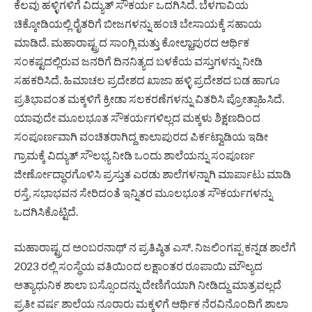
ಕೆಲವು ಹಳ್ಳಿಗಳಿಗೆ ವಿದ್ಯುತ್ ಸೌಕರ್ಯ ಒದಗಿಸಿದೆ. ಬೆಳಗಾವಿಯ
ಚಿಕ್ಕೋಡಿಯಲ್ಲಿ ರೈತರಿಗೆ ಬೀಜಗಳನ್ನು ಹಂಚಿ ಬೇಸಾಯಕ್ಕೆ ಸಹಾಯ
ಮಾಡಿದೆ. ಮಹಾರಾಷ್ಟ್ರದ ಸಾಂಗ್ಲಿ ಮತ್ತು ಕೋಲ್ಹಾಪುರದ ಆರ್ಥಿಕ
ಸಂಕಷ್ಟದಲ್ಲಿರುವ ಜನರಿಗೆ ದಿನನಿತ್ಯದ ಬಳಕೆಯ ವಸ್ತುಗಳನ್ನು ನೀಡಿ
ಸಹಕರಿಸಿದೆ. ಹಿಮಾಚಲ ಪ್ರದೇಶದ ಖಾಜಾ ಹಳ್ಳಿ ಪ್ರದೇಶದ ಬಡ ಹಾಗೂ
ಪ್ರತಿಭಾವಂತ ಮಕ್ಕಳಿಗೆ ಕ್ರೀಡಾ ಸಲಕರಣೆಗಳನ್ನು ವಿತರಿಸಿ ಪ್ರೋತ್ಸಾಹಿಸಿದೆ.
ಯಾವುದೇ ಮೂಲಭೂತ ಸೌಕರ್ಯಗಳಿಲ್ಲದ ಮಕ್ಕಳು ಶಿಕ್ಷಣದಿಂದ
ಸಂಪೂರ್ಣವಾಗಿ ವಂಚಿತರಾಗಿದ್ದ ಕಾಲಾಪುರದ ಪಿರ್ಕಟ್ವಾಡಿಯ ಇಡೀ
ಗ್ರಾಮಕ್ಕೆ ವಿದ್ಯುತ್ ಸೌಲಭ್ಯ ನೀಡಿ ಒಂದು ಶಾಲೆಯನ್ನು ಸಂಪೂರ್ಣ
ಜೀರ್ಣೋದ್ಧಾರಗೊಳಿಸಿ ಪ್ರಸ್ತುತ ಎರಡು ಶಾಲೆಗಳನ್ನಾಗಿ ಮಾರ್ಪಾಟು ಮಾಡಿ
ರಸ್ತೆ, ಸಭಾಭವನ ಸೇರಿದಂತೆ ಇನ್ನಿತರ ಮೂಲಭೂತ ಸೌಕರ್ಯಗಳನ್ನು
ಒದಗಿಸಿಕೊಟ್ಟಿದೆ.
ಮಹಾರಾಷ್ಟ್ರದ ಅಂಬರನಾಥ್ ನ ಪ್ರತಿಷ್ಠಿತ ಎಸ್. ನಿಜಲಿಂಗಪ್ಪ ಕನ್ನಡ ಶಾಲೆಗೆ
2023 ರಲ್ಲಿ ಸಂಸ್ಥೆಯ ವತಿಯಿಂದ ಲಕ್ಷಾಂತರ ರೂಪಾಯಿ ಮೌಲ್ಯದ
ಅತ್ಯಾಧುನಿಕ ಶಾಲಾ ಬಸ್ಸೊಂದನ್ನು ದೇಣಿಗೆಯಾಗಿ ನೀಡಿದ್ದು ಮಾತ್ರವಲ್ಲದೆ
ಪ್ರತೀ ವರ್ಷ ಶಾಲೆಯ ನೂರಾರು ಮಕ್ಕಳಿಗೆ ಆರ್ಥಿಕ ನೆರವಿನೊಂದಿಗೆ ಶಾಲಾ