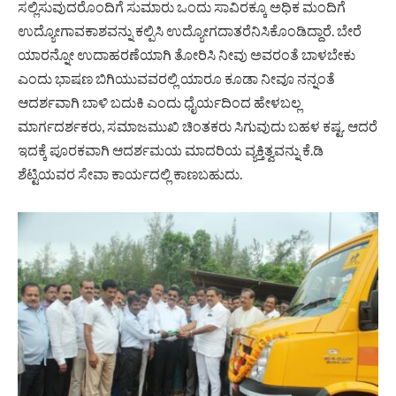
ಸಲ್ಲಿಸುವುದರೊಂದಿಗೆ ಸುಮಾರು ಒಂದು ಸಾವಿರಕ್ಕೂ ಅಧಿಕ ಮಂದಿಗೆ
ಉದ್ಯೋಗಾವಕಾಶವನ್ನು ಕಲ್ಪಿಸಿ ಉದ್ಯೋಗದಾತರೆನಿಸಿಕೊಂಡಿದ್ದಾರೆ. ಬೇರೆ
ಯಾರನ್ನೋ ಉದಾಹರಣೆಯಾಗಿ ತೋರಿಸಿ ನೀವು ಅವರಂತೆ ಬಾಳಬೇಕು
ಎಂದು ಭಾಷಣ ಬಿಗಿಯುವವರಲ್ಲಿ ಯಾರೂ ಕೂಡಾ ನೀವೂ ನನ್ನಂತೆ
ಆದರ್ಶವಾಗಿ ಬಾಳಿ ಬದುಕಿ ಎಂದು ಧೈರ್ಯದಿಂದ ಹೇಳಬಲ್ಲ
ಮಾರ್ಗದರ್ಶಕರು, ಸಮಾಜಮುಖಿ ಚಿಂತಕರು ಸಿಗುವುದು ಬಹಳ ಕಷ್ಟ. ಆದರೆ
ಇದಕ್ಕೆ ಪೂರಕವಾಗಿ ಆದರ್ಶಮಯ ಮಾದರಿಯ ವ್ಯಕ್ತಿತ್ವವನ್ನು ಕೆ.ಡಿ
ಶೆಟ್ಟಿಯವರ ಸೇವಾ ಕಾರ್ಯದಲ್ಲಿ ಕಾಣಬಹುದು.