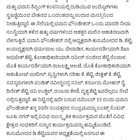
ಮತ್ತು ಭವಾನಿ ಶಿಪ್ಪಿಂಗ್ ಕಂಪನಿಯಲ್ಲಿ ದುಡಿಯುವ ಉದ್ಯೋಗಿಗಳು
ಸ್ವಇಚ್ಛೆಯಿಂದ ವೇತನದ ಒಂದಂಶವನ್ನು ಉದಾರ ಮನಸ್ಸಿನಿಂದ
ನೀಡುತ್ತಿದ್ದಾರೆ. ಈ ನೆಲೆಯಲ್ಲಿ ಭವಾನಿ ಫೌಂಡೇಶನ್ ಒಂದು ಮಾದರಿ ಸೇವಾ
ಸಂಸ್ಥೆಯಾಗಿ ಕಳೆದ ಹತ್ತು ವರ್ಷಗಳಿಂದ ಅಶಕ್ತರ ಪಾಲಿನ ಆಶಾಕಿರಣವಾಗಿ
ಬೆಳಗುತ್ತಿದೆ. ಭವಾನಿ ಫೌಂಡೇಶನ್ ನಲ್ಲಿ ಅಧ್ಯಕ್ಷರಾಗಿ ಕುಸುಮೋದರ ಡಿ. ಶೆಟ್ಟಿ,
ಉಪಾಧ್ಯಕ್ಷರಾಗಿ ಧರ್ಮಪಾಲ ಯು. ದೇವಾಡಿಗ, ಕಾರ್ಯದರ್ಶಿಯಾಗಿ ಶಿಖಾ
ಅಭಿಷೇಕ್ ಶೆಟ್ಟಿ, ಕೋಶಾಧಿಕಾರಿಯಾಗಿ ನವೀನ್ ಸಂಜೀವ ಶೆಟ್ಟಿ ರೆಂಜಾಳ,
ಜೊತೆ ಕಾರ್ಯದರ್ಶಿಯಾಗಿ ರಾಜಲಕ್ಷ್ಮಿ ಅಲಟೆ, ಜೊತೆ ಕೋಶಾಧಿಕಾರಿಯಾಗಿ
ಅಶುತೋಷ್ ಪಾಟೀಲ್, ಟ್ರಸ್ಟಿಗಳಾಗಿ ಸರಿತಾ ಕೆ. ಶೆಟ್ಟಿ, ಜೀಕ್ಷಿತ್ ಕೆ. ಶೆಟ್ಟಿ,
ಸದಸ್ಯರುಗಳಾಗಿ ಪಂಡಿತ್ ನವೀನ್ಚಂದ್ರ ಸನಿಲ್, ಕರ್ನೂರು ಮೋಹನ್ ರೈ,
ದಿನೇಶ್ ಶೆಟ್ಟಿ, ರವಿ ಉಚ್ಚಿಲ್, ರಂಜನಾ ಕೇಣಿ, ದೃಶ್ಯ ಶೆಟ್ಟಿ ಇವರೆಲ್ಲರೂ ಸೇವೆ
ಸಲ್ಲಿಸುತ್ತಿದ್ದಾರೆ. ಈ ನಿಟ್ಟಿನಲ್ಲಿ ಇದೇ ಬರುವ ನವೆಂಬರ್ 15 ರಂದು ಭವಾನಿ
ಫೌಂಡೇಶನ್ ತನ್ನ 10ನೇ ಸಂವತ್ಸರದ ಸಂಭ್ರಮವನ್ನು ಬಂಟ್ಸ್ ಸೆಂಟರ್
ಜೂಹಿ ನಗರ್ ಇಲ್ಲಿ ವಿವಿಧ ಸಾಂಸ್ಕೃತಿಕ ಕಾರ್ಯಕ್ರಮದ ಜೊತೆಗೆ ವಿವಿಧ
ಕ್ಷೇತ್ರದ ಸಾಧಕರಿಗೆ ಸನ್ಮಾನ ಕಾರ್ಯಕ್ರಮವನ್ನು ಹಮ್ಮಿಕೊಂಡಿದೆ.
ಕುಸುಮೋದರ ಡಿ ಶೆಟ್ಟಿಯವರ ಅಧ್ಯಕ್ಷತೆಯಲ್ಲಿ ಜರಗುವ ಈ