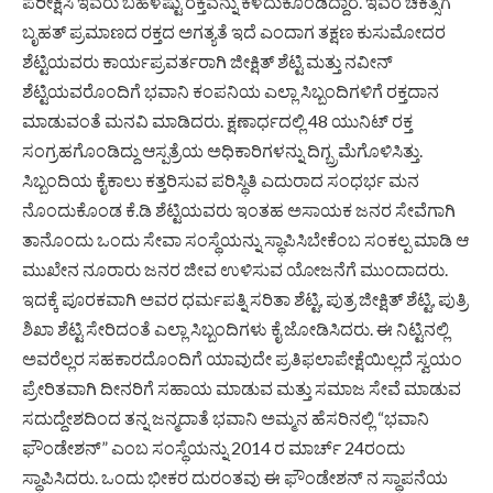
ಪರೀಕ್ಷಿಸಿ ಇವರು ಬಹಳಷ್ಟು ರಕ್ತವನ್ನು ಕಳೆದುಕೊಂಡಿದ್ದಾರೆ. ಇವರ ಚಿಕಿತ್ಸೆಗೆ
ಬೃಹತ್ ಪ್ರಮಾಣದ ರಕ್ತದ ಅಗತ್ಯತೆ ಇದೆ ಎಂದಾಗ ತಕ್ಷಣ ಕುಸುಮೋದರ
ಶೆಟ್ಟಿಯವರು ಕಾರ್ಯಪ್ರವರ್ತರಾಗಿ ಜೀಕ್ಷಿತ್ ಶೆಟ್ಟಿ ಮತ್ತು ನವೀನ್
ಶೆಟ್ಟಿಯವರೊಂದಿಗೆ ಭವಾನಿ ಕಂಪನಿಯ ಎಲ್ಲಾ ಸಿಬ್ಬಂದಿಗಳಿಗೆ ರಕ್ತದಾನ
ಮಾಡುವಂತೆ ಮನವಿ ಮಾಡಿದರು. ಕ್ಷಣಾರ್ಧದಲ್ಲಿ 48 ಯುನಿಟ್ ರಕ್ತ
ಸಂಗ್ರಹಗೊಂಡಿದ್ದು ಆಸ್ಪತ್ರೆಯ ಅಧಿಕಾರಿಗಳನ್ನು ದಿಗ್ಬ್ರಮೆಗೊಳಿಸಿತ್ತು.
ಸಿಬ್ಬಂದಿಯ ಕೈಕಾಲು ಕತ್ತರಿಸುವ ಪರಿಸ್ಥಿತಿ ಎದುರಾದ ಸಂಧರ್ಭ ಮನ
ನೊಂದುಕೊಂಡ ಕೆ.ಡಿ ಶೆಟ್ಟಿಯವರು ಇಂತಹ ಅಸಾಯಕ ಜನರ ಸೇವೆಗಾಗಿ
ತಾನೊಂದು ಒಂದು ಸೇವಾ ಸಂಸ್ಥೆಯನ್ನು ಸ್ಥಾಪಿಸಿಬೇಕೆಂಬ ಸಂಕಲ್ಪ ಮಾಡಿ ಆ
ಮುಖೇನ ನೂರಾರು ಜನರ ಜೀವ ಉಳಿಸುವ ಯೋಜನೆಗೆ ಮುಂದಾದರು.
ಇದಕ್ಕೆ ಪೂರಕವಾಗಿ ಅವರ ಧರ್ಮಪತ್ನಿ ಸರಿತಾ ಶೆಟ್ಟಿ, ಪುತ್ರ ಜೀಕ್ಷಿತ್ ಶೆಟ್ಟಿ, ಪುತ್ರಿ
ಶಿಖಾ ಶೆಟ್ಟಿ ಸೇರಿದಂತೆ ಎಲ್ಲಾ ಸಿಬ್ಬಂದಿಗಳು ಕೈ ಜೋಡಿಸಿದರು. ಈ ನಿಟ್ಟಿನಲ್ಲಿ
ಅವರೆಲ್ಲರ ಸಹಕಾರದೊಂದಿಗೆ ಯಾವುದೇ ಪ್ರತಿಫಲಾಪೇಕ್ಷೆಯಿಲ್ಲದೆ ಸ್ವಯಂ
ಪ್ರೇರಿತವಾಗಿ ದೀನರಿಗೆ ಸಹಾಯ ಮಾಡುವ ಮತ್ತು ಸಮಾಜ ಸೇವೆ ಮಾಡುವ
ಸದುದ್ದೇಶದಿಂದ ತನ್ನ ಜನ್ಮದಾತೆ ಭವಾನಿ ಅಮ್ಮನ ಹೆಸರಿನಲ್ಲಿ “ಭವಾನಿ
ಫೌಂಡೇಶನ್” ಎಂಬ ಸಂಸ್ಥೆಯನ್ನು 2014 ರ ಮಾರ್ಚ್ 24ರಂದು
ಸ್ಥಾಪಿಸಿದರು. ಒಂದು ಭೀಕರ ದುರಂತವು ಈ ಫೌಂಡೇಶನ್ ನ ಸ್ಥಾಪನೆಯ