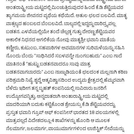
ಅಂತರಾಷ್ಟ್ರೀಯ ಮಟ್ಟದಲ್ಲಿ ಮಿಂಚುತ್ತಿರುವುದರ ಹಿಂದೆ ಕೆ.ಡಿ ಶೆಟ್ಟಿಯವರ
ತ್ಯಾಗಮಯ ಜೀವನದ ವ್ಯಥೆಯ ಕಥೆಯಿದೆ. ಅತುಲ ಛಲದ ಬಲವಿದೆ. ಮಾತೃ
ವಾತ್ಸಲ್ಯದ ಹಂಬಲದ ಬೆಂಬಲವಿದೆ. ಬಾಲ್ಯದಲ್ಲಿ ಇದ್ದದ್ದು ದಾರಿದ್ರ್ಯವಲ್ಲ
ಬಡತನ. ಎಳವೆಯಲ್ಲಿಯೇ ತಂದೆ ಚೆಲ್ಲಡ್ಕ ಗುತ್ತು ದೇರಣ್ಣ ಶೆಟ್ಟಿಯವರ
ಅಕಾಲಿಕ ನಿಧನದ ಅಗಲಿಕೆಯ ನೋವು ಮಾತೃಶ್ರೀ ಭವಾನಿ ಮಾತೆಯ
ಕಣ್ಣೀರು, ಕುಟುಂಬ, ಸಹಪಾಠಿಗಳ ಅವಮಾನಗಳ ಸುರಿಮಳೆಯನ್ನು ಸಹಿಸಿ
ನೊಂದು ಬೆಂದು “ಸಾಧಿಸಿದರೆ ಸಬಳವನ್ನೇ ನುಂಗಬಹುದು” ಎಂಬ ಗಾದೆ
ಮಾತಿನಂತೆ “ಹುಟ್ಟು ಬಡತನವಾದರೂ ಸಾವು ಮಾತ್ರ
ಬಡತನವಾಗಬಾರದು” ಎಂಬ ನಾಣ್ನುಡಿಯಂತೆ ಛಲದಂಕ ಮಲ್ಲನಾಗಿ ಕಠಿಣ
ಪರಿಶ್ರಮದಿ ನಿಷ್ಠೆ, ಶೃದ್ದೆ ಆತ್ಮವಿಶ್ವಾಸದಿಂದ ಉದ್ಯಮ ಕ್ಷೇತ್ರದಲ್ಲಿ ಹೆಮ್ಮರವಾಗಿ
ಬೆಳೆದು ಇದೀಗ ತನ್ನ ಬೃಹತ್ ಕಂಪನಿಯಲ್ಲಿ ಸಾವಿರಾರು ಜನರಿಗೆ
ಉದ್ಯೋಗವನ್ನಿತ್ತು, ಅನ್ನದಾತರಾಗಿ ಅಂತಾರಾಷ್ಟ್ರೀಯ ಮಟ್ಟದಲ್ಲಿ
ಮಾದರಿಯಾಗಿ ಬದುಕು ಕಟ್ಟಿಕೊಂಡ ಶ್ರೇಯಸ್ಸು ಕೆ.ಡಿ ಶೆಟ್ಟಿಯವರದ್ದು.
ಪ್ರಸ್ತುತ ಭವಾನಿ ಗ್ರೂಪ್ ಆಫ್ ಕಂಪನೀಸ್ ಭಾರತದ 18 ವಲಯಗಳಲ್ಲಿ
ಮಾತ್ರವಲ್ಲದೆ ವಿದೇಶದಲ್ಲೂ 4 ಶಾಖೆಗಳನ್ನು ಹೊಂದಿ ಆ ಮೂಲಕ
ನೆಲಮಾರ್ಗ, ಜಲಮಾರ್ಗ, ವಾಯುಮಾರ್ಗಗಳಿಂದ ಲಾಜಿಸ್ಟಿಕ್ ಸೇವೆಯನ್ನು