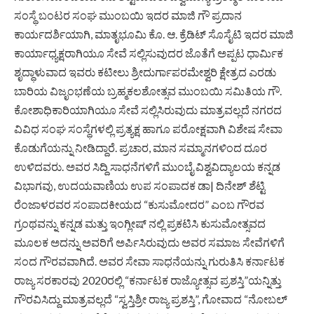
ಸಂಸ್ಥೆ ಬಂಟರ ಸಂಘ ಮುಂಬಯಿ ಇದರ ಮಾಜಿ ಗೌ ಪ್ರದಾನ
ಕಾರ್ಯದರ್ಶಿಯಾಗಿ, ಮಾತೃಭೂಮಿ ಕೊ. ಆ. ಕ್ರೆಡಿಟ್ ಸೊಸೈಟಿ ಇದರ ಮಾಜಿ
ಕಾರ್ಯಾಧ್ಯಕ್ಷರಾಗಿಯೂ ಸೇವೆ ಸಲ್ಲಿಸುವುದರ ಜೊತೆಗೆ ಅಪ್ಪಟ ಧಾರ್ಮಿಕ
ಶೃದ್ಧಾಳುವಾದ ಇವರು ಕಟೀಲು ಶ್ರೀದುರ್ಗಾಪರಮೇಶ್ವರಿ ಕ್ಷೇತ್ರದ ಎರಡು
ಬಾರಿಯ ವಿಜೃಂಭಣೆಯ ಬ್ರಹ್ಮಕಲಶೋತ್ಸವ ಮುಂಬಯಿ ಸಮಿತಿಯ ಗೌ.
ಕೋಶಾಧಿಕಾರಿಯಾಗಿಯೂ ಸೇವೆ ಸಲ್ಲಿಸಿರುವುದು ಮಾತ್ರವಲ್ಲದೆ ನಗರದ
ವಿವಿಧ ಸಂಘ ಸಂಸ್ಥೆಗಳಲ್ಲಿ ಪ್ರತ್ಯಕ್ಷ ಹಾಗೂ ಪರೋಕ್ಷವಾಗಿ ವಿಶೇಷ ಸೇವಾ
ಕೊಡುಗೆಯನ್ನು ನೀಡಿದ್ದಾರೆ. ಪ್ರಚಾರ, ಮಾನ ಸಮ್ಮಾನಗಳಿಂದ ದೂರ
ಉಳಿದವರು. ಅವರ ಸಿದ್ದಿ ಸಾಧನೆಗಳಿಗೆ ಮುಂಬೈ ವಿಶ್ವವಿದ್ಯಾಲಯ ಕನ್ನಡ
ವಿಭಾಗವು, ಉದಯವಾಣಿಯ ಉಪ ಸಂಪಾದಕ ಡಾ| ದಿನೇಶ್ ಶೆಟ್ಟಿ
ರೆಂಜಾಳರವರ ಸಂಪಾದಕೀಯದ “ಕುಸುಮೋದರ” ಎಂಬ ಗೌರವ
ಗ್ರಂಥವನ್ನು ಕನ್ನಡ ಮತ್ತು ಇಂಗ್ಲೀಷ್ ನಲ್ಲಿ ಪ್ರಕಟಿಸಿ ಕುಸುಮೋತ್ಸವದ
ಮೂಲಕ ಅದನ್ನು ಅವರಿಗೆ ಅರ್ಪಿಸಿರುವುದು ಅವರ ಸಮಾಜ ಸೇವೆಗಳಿಗೆ
ಸಂದ ಗೌರವವಾಗಿದೆ. ಅವರ ಸೇವಾ ಸಾಧನೆಯನ್ನು ಗುರುತಿಸಿ ಕರ್ನಾಟಕ
ರಾಜ್ಯ ಸರಕಾರವು 2020ರಲ್ಲಿ “ಕರ್ನಾಟಕ ರಾಜ್ಯೋತ್ಸವ ಪ್ರಶಸ್ತಿ”ಯನ್ನಿತ್ತು
ಗೌರವಿಸಿದ್ದು ಮಾತ್ರವಲ್ಲದೆ “ಸ್ವಸ್ತಿಶ್ರೀ ರಾಜ್ಯ ಪ್ರಶಸ್ತಿ”, ಗೋವಾದ “ನೋಬಲ್