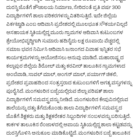
ದುರಸ್ಥಿ ಜೊತೆಗೆ ಶೌಚಾಲಯ ನಿರ್ಮಾಣ, ಸೇರಿದಂತೆ ಪ್ರತಿ ವರ್ಷ 300
ವಿದ್ಯಾರ್ಥಿಗಳಿಗೆ ಶಾಲಾ ಪರಿಕರಗಳನ್ನು ವಿತರಿಸುತ್ತಿದೆ. ಇದೇ ಜಿಲ್ಲೆಯ
ಪಿರ್ಕಟ್ವಾಡಿ ಎಂಬ ಆದಿವಾಸಿ ಪ್ರದೇಶದಲ್ಲಿ ಮೂಲಭೂತ ಸೌಕರ್ಯವಿಲ್ಲದೆ
ಅಸಹಾಯಕ ಸ್ಥಿತಿಯಲ್ಲಿದ್ದ ಮೂರು ಗ್ರಾಮಗಳ ಆದಿವಾಸಿ ಕುಟುಂಬಗಳ
ಶ್ರೇಯೋಭಿವೃದ್ಧಿಗಾಗಿ ಸುಮಾರು ಹದಿನೈದು ಲಕ್ಷ ರೂಪಾಯಿ ವೆಚ್ಚದಲ್ಲಿ
ಸಮಾಜ ಭವನ ನಿರ್ಮಿಸಿ ಆದಿವಾಸಿ ಜನಾಂಗದ ವಿವಾಹ ಇನ್ನಿತರ ಸಭೆ
ಕಾರ್ಯಕ್ರಮಗಳನ್ನು ಆಯೋಜಿಸಲು ಅನುವು ಮಾಡಿದೆ. ಮಹಾರಾಷ್ಟ್ರದ
ಕಲ್ಲಾಪುರ ಜಿಲ್ಲೆಯ ಶಿರೋಲ್ ಮತ್ತು ಕರವೀರ್ ತಾಲೂಕಿನ ಗ್ರಾಮಗಳಾದ
ಅಂಬೆವಾಡಿ, ಸಾವಲ್ ಮಾಲ್, ಅಂಗನ್ ಮಾಲ್, ಪರ್ಯಾಗ್ ಚಿಕಲಿ,
ಪ್ರದೇಶದ ಪ್ರವಾಹದಿಂದ ಸಂತ್ರಸ್ತರಾದ ಕುಟುಂಬಗಳಿಗೆ ಅಗತ್ಯ ವಸ್ತುಗಳನ್ನು
ಪೂರೈಸಿದೆ. ಮಂಗಳೂರಿನ ಬಜ್ಪೆಯಲ್ಲಿರುವ ಜಿಲ್ಲಾ ಪರಿಷತ್ ಶಾಲಾ
ವಿದ್ಯಾರ್ಥಿಗಳಿಗೆ ಸಮವಸ್ತ್ರವನ್ನು ನೀಡಿದೆ. ಮಂಗಳೂರಿನ ಕೇಪುವಿನಲ್ಲಿರುವ
ಶಾಲೆಯನ್ನು ದತ್ತು ತೆಗೆದುಕೊಂಡು ಶಾಲಾ ವಿದ್ಯಾರ್ಥಿಗಳಿಗೆ ಸಮವಸ್ತ್ರದ
ಜೊತೆಗೆ ಶಿಕ್ಷಕರು ಮತ್ತು ಶಿಕ್ಷಕರೇತರ ಸಿಬ್ಬಂದಿಗಳ ಸಂಬಳವನ್ನು ಬರಿಸುತ್ತಿದೆ.
ಕಾರ್ಕಳ ತಾಲೂಕಿನ ರೆಂಜಾಳದಲ್ಲಿ ಅಪಾಯ ಸ್ಥಿತಿಯಲ್ಲಿದ್ದ ಶಾಲಾ ಕಟ್ಟಡವನ್ನು
ದುರಸ್ತಿಗೊಳಿಸಿ ಅನುಕೂಲ ಮಾಡಿಕೊಟ್ಟಿದೆ. ಮಂಗಳೂರಿನ ಬಜ್ಪೆ ತಾಲೂಕಿನ