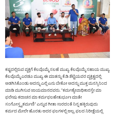
ಕಷ್ಟದಲ್ಲಿರುವ ವ್ಯಕ್ತಿಗೆ ಕೆಲವೊಮ್ಮೆ ಸಲಹೆ ಮುಖ್ಯ. ಕೆಲವೊಮ್ಮೆ ಸಹಾಯ ಮುಖ್ಯ.
ಕೆಲವೊಮ್ಮೆ ಎರಡೂ ಮುಖ್ಯ. ಈ ಮಾತನ್ನು ಕೆ.ಡಿ ಶೆಟ್ಟಿಯವರ ವ್ಯಕ್ತಿತ್ವದಲ್ಲಿ
ಅಡಗಿಸಿಕೊಂಡು ಅದನ್ನು ಎಲ್ಲಿ ಏನು ಬೇಕೋ ಅದನ್ನು ಮುಕ್ತ ಮನಸ್ಸಿನಿಂದ
ಮಾಡಿ ಮುಗಿಸುವ ಜಾಯಮಾನದವರು. “ಕರ್ಮಣ್ಯೇವಾಧಿಕಾರಸ್ತೇ ಮಾ
ಫಲೇಷು ಕದಾಚನ ಮಾ ಕರ್ಮಫಲಹೇತುರ್ಭೂಃ ಮಾತೇ
ಸಂಗೋಸ್ತ್ವಕರ್ಮಣಿ” ಎನ್ನುವ ಗೀತಾ ಸಾರದಂತೆ ನಿನ್ನ ಹಕ್ಕಿರುವುದು
ಕರ್ಮದ ಮೇಲೇ ಹೊರತು ಅದರ ಫಲಗಳಲ್ಲಿ ಅಲ್ಲ. ಫಲದ ನಿರೀಕ್ಷೆಯಲ್ಲಿ