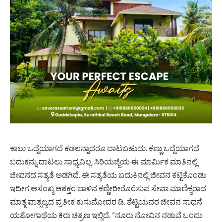
ಕಾಲು ಒದ್ದೆಯಾಗದೆ ಕಡಲನ್ನಾದರೂ ದಾಟಬಹುದು. ಕಣ್ಣು ಒದ್ದೆಯಾಗದೆ
ಬದುಕನ್ನು ದಾಟಲು ಸಾಧ್ಯವಿಲ್ಲ. ಸಿರಿಯಜ್ಜಿಯ ಈ ಮಾರ್ಮಿಕ ಮಾತಿನಲ್ಲಿ
ಜೀವನದ ಸತ್ಯತೆ ಅಡಗಿದೆ. ಈ ಸತ್ಯತೆಯ ಬದುಕಿನಲ್ಲಿ ಜೀವನ ಕಟ್ಟಿಕೊಂಡು
ಇದೀಗ ಅಸಂಖ್ಯ ಆಶಕ್ತರ ಬಾಳಿನ ಕಣ್ಣೀರೀರೊರೆಸುವ ಸೇವಾ ಮಾಣಿಕ್ಯರಾದ
ಮಾತೃ ವಾತ್ಸಲ್ಯದ ಪ್ರತೀಕ ಕುಸುಮೋದರ ಡಿ. ಶೆಟ್ಟಿಯವರ ಜೀವನ ಸಾಧನೆ
ಯಶೋಗಾಥೆಯ ಕಿರು ಚಿತ್ರಣ ಇಲ್ಲಿದೆ. “ನೂರು ನೋವಿನ ನಡುವೆ ಒಂದು