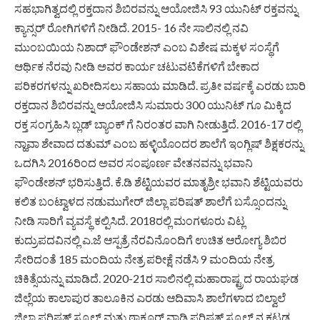
ಸಹಭಾಗಿತ್ವದಲ್ಲಿ ರಕ್ತದಾನ ಶಿಬಿರವನ್ನು ಆಯೋಜಿಸಿ 93 ಯುನಿಟ್ ರಕ್ತವನ್ನು
ಕ್ಯಾನ್ಸರ್ ರೋಗಿಗಳಿಗೆ ನೀಡಿದೆ. 2015- 16 ನೇ ಸಾಲಿನಲ್ಲಿ ನವಿ
ಮುಂಬಯಿಯ ನಿಶಾದ್ ಫೌಂಡೇಶನ್ ಎಂಬ ವಿಶೇಷ ಮಕ್ಕಳ ಸಂಸ್ಥೆಗೆ
ಆರ್ಥಿಕ ನೆರವು ನೀಡಿ ಅವರ ಕಾರ್ಯ ಚಟುವಟಿಕೆಗಳಿಗೆ ಬೇಕಾದ
ಪರಿಕರಗಳನ್ನು ಖರೀದಿಸಲು ಸಹಾಯ ಮಾಡಿದೆ. ಪ್ರತೀ ವರ್ಷಕ್ಕೆ ಎರಡು ಬಾರಿ
ರಕ್ತದಾನ ಶಿಬಿರವನ್ನು ಆಯೋಜಿಸಿ ಸುಮಾರು 300 ಯುನಿಟ್ ಗೂ ಮಿಕ್ಕಿದ
ರಕ್ತ ಸಂಗ್ರಹಿಸಿ ಬ್ಲಡ್ ಬ್ಯಾಂಕ್ ಗೆ ನಿರಂತರ ವಾಗಿ ನೀಡುತ್ತಿದೆ. 2016-17 ರಲ್ಲಿ
ನ್ಹಾವಾ ಶೇವಾದ ದತುಮ್ ಎಂಬ ಹಳ್ಳಿಯೊಂದರ ಶಾಲೆಗೆ ಇಂಗ್ಲಿಷ್ ಶಿಕ್ಷಕರನ್ನು
ಒದಗಿಸಿ 2016ರಿಂದ ಅವರ ಸಂಪೂರ್ಣ ವೇತನವನ್ನು ಭವಾನಿ
ಫೌಂಡೇಶನ್ ಭರಿಸುತ್ತಿದೆ. ಕೆ.ಡಿ ಶೆಟ್ಟಿಯವರ ಮಾತೃಶ್ರೀ ಭವಾನಿ ಶೆಟ್ಟಿಯವರು
ಕಲಿತ ಬಂಟ್ವಾಳದ ನಡುಮುಗೇರ್ ಜಿಲ್ಲಾ ಪರಿಷತ್ ಶಾಲೆಗೆ ಬಸ್ಸೊಂದನ್ನು
ನೀಡಿ ಸಾರಿಗೆ ವ್ಯವಸ್ಥೆ ಕಲ್ಪಿಸಿದೆ. 2018ರಲ್ಲಿ ಮಂಗಳೂರು ವಿಟ್ಲ
ಕುದ್ರುಪದವಿನಲ್ಲಿ ಎ.ಜೆ ಆಸ್ಪತ್ರೆ ನೆರವಿನೊಂದಿಗೆ ಉಚಿತ ಆರೋಗ್ಯ ಶಿಬಿರ
ಸೇರಿದಂತೆ 185 ಮಂದಿಯ ನೇತ್ರ ಪರೀಕ್ಷೆ ನಡೆಸಿ 9 ಮಂದಿಯ ನೇತ್ರ
ಚಿಕಿತ್ಸೆಯನ್ನು ಮಾಡಿದೆ. 2020-21ರ ಸಾಲಿನಲ್ಲಿ ಮಹಾರಾಷ್ಟ್ರದ ರಾಯಘಡ
ಜಿಲ್ಲೆಯ ಕಾಲಾಪುರ ತಾಲೂಕಿನ ಎರಡು ಆದಿವಾಸಿ ಶಾಲೆಗಳಾದ ಬಿಲ್ವಾಲೆ
ಜಿಲ್ಲಾ ಪರಿಷತ್ ಸ್ಕೂಲ್ ಮತ್ತು ಠಾಕೂರ್ ವಾಡಿ ಪರಿಷತ್ ಸ್ಕೂಲ್ ನ ಕಟ್ಟಡ