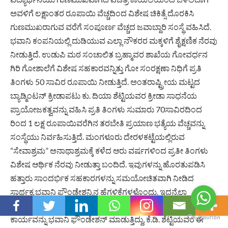
ಅವಳಿಗೆ ಲಕ್ಷಾಂತರ ರೂಪಾಯಿ ವೆಚ್ಚದಿಂದ ವಿಶೇಷ ಚಿಕಿತ್ಸೆ ದೊರಕಿಸಿ
ಗುಣಮುಖರಾಗುವ ವರೆಗೆ ಸಂಪೂರ್ಣ ವೆಚ್ಚದ ಜವಾಬ್ದಾರಿ ಸಂಸ್ಥೆ ವಹಿಸಿದೆ.
ಭವಾನಿ ಕಂಪನಿಯಲ್ಲಿ ದುಡಿಯುವ ಎಲ್ಲಾ ನೌಕರರ ಮಕ್ಕಳಿಗೆ ಶೈಕ್ಷಣಿಕ ನೆರವು
ನೀಡುತ್ತಿದೆ. ಉಡುಪಿ ಮಠ ಸಂಚಾಲಿತ ಬ್ರಹ್ಮಾವರ ಶಾಖೆಯ ಗೋವರ್ಧನ
ಗಿರಿ ಗೋಶಾಲೆಗೆ ವಿಶೇಷ ಸಹಕಾರವನ್ನಿತ್ತು ಗೋ ಸಂರಕ್ಷಣಾ ನಿಧಿಗೆ ಪ್ರತಿ
ತಿಂಗಳು 50 ಸಾವಿರ ರೂಪಾಯಿ ನೀಡುತ್ತಿದೆ. ಅಂತರಾಷ್ಟ್ರೀಯ ಮಟ್ಟದ
ಬ್ಯಾಡ್ಮಿಂಟನ್ ಕ್ರೀಡಾಪಟು ಕು. ದಿಯಾ ಶೆಟ್ಟಿಯವರ ಕ್ರೀಡಾ ಸಾಧನೆಯ
ಪ್ರಾಯೋಜಕತ್ವವನ್ನು ವಹಿಸಿ ಪ್ರತಿ ತಿಂಗಳು ಸುಮಾರು 70ಸಾವಿರದಿಂದ
ರಿಂದ 1 ಲಕ್ಷ ರೂಪಾಯಿವರೆಗಿನ ತರಬೇತಿ ಪ್ರಯಾಣ ಭತ್ಯೆಯ ವೆಚ್ಚವನ್ನು
ಸಂಸ್ಥೆಯು ನಿರ್ವಹಿಸುತ್ತಿದೆ. ಮಂಗಳೂರು ದೇರಳಕಟ್ಟೆಯಲ್ಲಿರುವ
“ಸೇವಾಶ್ರಮ” ಅನಾಥಾಶ್ರಮಕ್ಕೆ ಕಳೆದ ಆರು ವರ್ಷಗಳಿಂದ ಪ್ರತೀ ತಿಂಗಳು
ವಿಶೇಷ ಆರ್ಥಿಕ ನೆರವು ನೀಡುತ್ತಾ ಬಂದಿದೆ. ಇವುಗಳನ್ನು ಹೊರತುಪಡಿಸಿ
ಹತ್ತಾರು ಸಾಂದರ್ಭಿಕ ಸಹಕಾರಗಳನ್ನು ಸಮಯೋಚಿತವಾಗಿ ನೀಡಿದ
ಸಾರ್ಥಕ್ಯ ಭವಾನಿ ಫೌಂಡೇಶನ್ನಿನ ಹೆಗ್ಗಳಿಕೆಗಳಳೊಂದು. ಇದನ್ನೆಲ್ಲಾ
ಅವಲೋಖಿಸಿದಾಗ ಒಂದು ಆಡಳಿತ ಸರಕಾರ ಮಾಡುವ ಸೇವಾ
ಕಾರ್ಯವನ್ನು ಭವಾನಿ ಫೌಂಡೇಶನ್ ಮಾಡುತ್ತಿದ್ದು, ಕೆ.ಡಿ. ಶೆಟ್ಟಿಯವರ ಈ