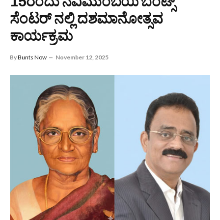
15ರಂದು ನವಿಮುಂಬಯಿ ಬಂಟ್ಸ್
ಸೆಂಟರ್ ನಲ್ಲಿ ದಶಮಾನೋತ್ಸವ
ಕಾರ್ಯಕ್ರಮ
By
Bunts Now
November 12, 2025