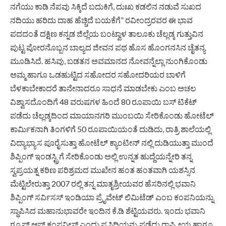
ನಗೆಯು ಕಾಡಿ ನೆಪವು ಸಿಕ್ಕಿದೆ ಬದುಕಿಗೆ, ದುಃಖ ಕಡಲಿನ ನಡುವೆ ಸುಖದ
ನದಿಯು ಹರಿದು ದಾಹ ಹೆಚ್ಚಿದೆ ಬಯಕೆಗೆ” ರವೀಂದ್ರರವರ ಈ ಭಾವ
ಪದದಂತೆ ದಕ್ಷಿಣ ಕನ್ನಡ ಜಿಲ್ಲೆಯ ಬಂಟ್ವಾಳ ತಾಲೂಕು ಚೆಲ್ಲಡ್ಕ ಗುತ್ತುವಿನ
ಪುಟ್ಟ ಪೋರನೊಬ್ಬನ ಬಾಲ್ಯದ ಜೀವನ ಪಥ ಹೊಸ ಹೊಂಗನಸಿನ ಚೈತನ್ಯ
ಮೂಡಿಸಿದೆ. ಹಸಿವು, ಬಡತನ ಅವಮಾನದ ನೋವನ್ನೆಲ್ಲಾ ನುಂಗಿಕೊಂಡು
ಅಮ್ಮ ಹಾಗೂ ಒಡಹುಟ್ಟಿದ ಸಹೋದರ ಸಹೋದರಿಯರ ಬಾಳಿಗೆ
ಬೆಳಕಾಬೇಕಾದರೆ ತಾನೇನಾದರೂ ಸಾಧನೆ ಮಾಡಬೇಕು ಎಂಬ ಅಚಲ
ವಿಶ್ವಾಸದೊಂದಿಗೆ 48 ವರುಷಗಳ ಹಿಂದೆ 80 ರೂಪಾಯಿ ಬಸ್ ಟಿಕೆಟ್
ಪಡೆದು ಚೆಲ್ಲಡ್ಕದಿಂದ ಮಾಯಾನಗರಿ ಮುಂಬಯಿ ಸೇರಿಕೊಂಡು ಹೋಟೆಲ್
ಕಾರ್ಮಿಕನಾಗಿ ತಿಂಗಳಿಗೆ 50 ರೂಪಾಯಿಯಂತೆ ದುಡಿದು, ರಾತ್ರಿ ಶಾಲೆಯಲ್ಲಿ
ವಿದ್ಯಾಭ್ಯಾಸ ಪೂರೈಸುತ್ತಾ ಹೋಟೆಲ್ ಕ್ಯಾಂಟೀನ್ ನಲ್ಲಿ ದುಡಿಯುತ್ತಾ ಮುಂದೆ
ಶಿಪ್ಪಿಂಗ್ ಇಂಡಸ್ಟ್ರಿಗೆ ಸೇರಿಕೊಂಡು ಅಲ್ಲಿ ಉನ್ನತ ಹುದ್ದೆಯನ್ನೇರಿ ತನ್ನ
ಸ್ವಪ್ರಯತ್ನ ಕಠಿಣ ಪರಿಶ್ರಮದ ಮುಖೇನ ಹಂತ ಹಂತವಾಗಿ ಯಶಸ್ಸಿನ
ಮೆಟ್ಟಿಲೇರುತ್ತಾ 2007 ರಲ್ಲಿ ತನ್ನ ಮಾತೃಶ್ರೀಯವರ ಹೆಸರಿನಲ್ಲಿ ಭವಾನಿ
ಶಿಪ್ಪಿಂಗ್ ಸರ್ವಿಸಸ್ ಇಂಡಿಯಾ ಪ್ರೈವೇಟ್ ಲಿಮಿಟೆಡ್ ಎಂಬ ಕಂಪನಿಯನ್ನು
ಸ್ಥಾಪಿಸಿದ ಮಹಾನುಭಾವರೇ ಇಂದಿನ ಕೆ.ಡಿ ಶೆಟ್ಟಿಯವರು. ಇಂದು ಭವಾನಿ
ಗ್ರೂಪ್ ಆಫ್ ಕಂಪನೀಸ್ ಎಂದು ಪ್ರಸಿದ್ಧಿಯನ್ನು ಪಡೆದು ರಾಷ್ಟ್ರೀಯ ಹಾಗೂ