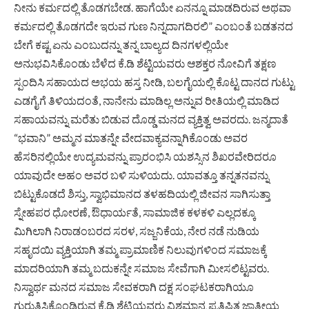
ನೀನು ಕರ್ಮದಲ್ಲಿ ತೊಡಗಬೇಡ. ಹಾಗೆಯೇ ಏನನ್ನೂ ಮಾಡದಿರುವ ಅಥವಾ
ಕರ್ಮದಲ್ಲಿ ತೊಡಗದೇ ಇರುವ ಗುಣ ನಿನ್ನದಾಗದಿರಲಿ” ಎಂಬಂತೆ ಬಡತನದ
ಬೇಗೆ ಕಷ್ಟ ಏನು ಎಂಬುದನ್ನು ತನ್ನ ಬಾಲ್ಯದ ದಿನಗಳಲ್ಲಿಯೇ
ಅನುಭವಿಸಿಕೊಂಡು ಬೆಳೆದ ಕೆ.ಡಿ ಶೆಟ್ಟಿಯವರು ಆಶಕ್ತರ ನೋವಿಗೆ ತಕ್ಷಣ
ಸ್ಪಂದಿಸಿ ಸಹಾಯದ ಅಭಯ ಹಸ್ತ ನೀಡಿ, ಬಲಗೈಯಲ್ಲಿ ಕೊಟ್ಟ ದಾನದ ಗುಟ್ಟು
ಎಡಗೈಗೆ ತಿಳಿಯದಂತೆ, ನಾನೇನು ಮಾಡಿಲ್ಲ ಅನ್ನುವ ರೀತಿಯಲ್ಲಿ ಮಾಡಿದ
ಸಹಾಯವನ್ನು ಮರೆತು ಬಿಡುವ ದೊಡ್ಡ ಮನದ ವ್ಯಕ್ತಿತ್ವ ಅವರದು. ಜನ್ಮದಾತೆ
“ಭವಾನಿ” ಅಮ್ಮನ ಮಾತನ್ನೇ ವೇದವಾಕ್ಯವನ್ನಾಗಿಕೊಂಡು ಅವರ
ಹೆಸರಿನಲ್ಲಿಯೇ ಉದ್ಯಮವನ್ನು ಪ್ರಾರಂಭಿಸಿ ಯಶಸ್ಸಿನ ಶಿಖರವೇರಿದರೂ
ಯಾವುದೇ ಅಹಂ ಅವರ ಬಳಿ ಸುಳಿಯದು. ಯಾವತ್ತೂ ತನ್ನತನವನ್ನು
ಬಿಟ್ಟುಕೊಡದೆ ಶಿಸ್ತು, ಸ್ವಾಭಿಮಾನದ ತಳಹದಿಯಲ್ಲಿ ಜೀವನ ಸಾಗಿಸುತ್ತಾ
ಸ್ನೇಹಪರ ಧೋರಣೆ, ಔಧಾರ್ಯತೆ, ಸಾಮಾಜಿಕ ಕಳಕಳಿ ಎಲ್ಲದಕ್ಕೂ
ಮಿಗಿಲಾಗಿ ನಿರಾಡಂಬರದ ಸರಳ, ಸಜ್ಜನಿಕೆಯ, ನೇರ ನಡೆ ನುಡಿಯ
ಸಹೃದಯಿ ವ್ಯಕ್ತಿಯಾಗಿ ತಮ್ಮ ಪ್ರಾಮಾಣಿಕ ನಿಲುವುಗಳಿಂದ ಸಮಾಜಕ್ಕೆ
ಮಾದರಿಯಾಗಿ ತಮ್ಮ ಬದುಕನ್ನೇ ಸಮಾಜ ಸೇವೆಗಾಗಿ ಮೀಸಲಿಟ್ಟವರು.
ನಿಸ್ವಾರ್ಥ ಮನದ ಸಮಾಜ ಸೇವಕರಾಗಿ ದಕ್ಷ ಸಂಘಟಕರಾಗಿಯೂ
ಗುರುತಿಸಿಕೊಂಡಿರುವ ಕೆ.ಡಿ ಶೆಟ್ಟಿಯವರು ವಿಶ್ವಮಾನ್ಯ ಪ್ರತಿಷ್ಠಿತ ಜಾತೀಯ