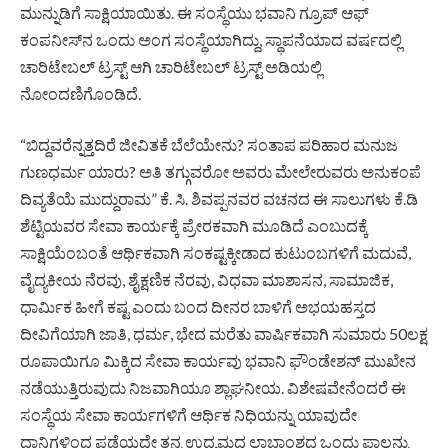
ಮುನ್ನುಡಿಗೆ ಸಾಕ್ಷಿಯಾಯಿತು. ಈ ಸಂಸ್ಥೆಯು ಭವಾನಿ ಗ್ರೂಪ್ ಆಫ್
ಕಂಪನೀಸ್‌ನ ಒಂದು ಅಂಗ ಸಂಸ್ಥೆಯಾಗಿದ್ದು, ಸ್ಥಾಪನೆಯಾದ ವರ್ಷದಲ್ಲಿ
ಚಾರಿಟೇಬಲ್ ಟ್ರಸ್ಟ್ ಆಗಿ ಚಾರಿಟೇಬಲ್ ಟ್ರಸ್ಟ್ ಅಡಿಯಲ್ಲಿ
ನೋಂದಣಿಗೊಂಡಿದೆ.
“ಬಿದ್ದವರೆನ್ನತ್ತದಿರೆ ಜೀವಿತಕೆ ಬೆಲೆಯೇನು? ಸಂತಾಪ ಪರಿಹಾರ ಮನುಜ
ಗುಣಧರ್ಮ ಯಾರು? ಅತಿ ತಗ್ಗುವರೋ ಅವರು ಮೇಲೇರುವರು ಅನುಕಂಪೆ
ದಿವ್ಯತೆಯೆ ಮುದ್ದುರಾಮ” ಕೆ. ಸಿ. ಶಿವಪ್ಪನವರ ವಚನದ ಈ ಸಾಲುಗಳು ಕೆ.ಡಿ
ಶೆಟ್ಟಿಯವರ ಸೇವಾ ಕಾರ್ಯಕ್ಕೆ ಪ್ರೇರಕವಾಗಿ ಮೂಡಿದೆ ಎಂಬುದಕ್ಕೆ
ಸಾಕ್ಷಿಯೆಂಬಂತೆ ಆರ್ಥಿಕವಾಗಿ ಸಂಕಷ್ಟಕ್ಕೀಡಾದ ಕುಟುಂಬಗಳಿಗೆ ಮದುವೆ,
ವೈದ್ಯಕೀಯ ನೆರವು, ಶೈಕ್ಷಣಿಕ ನೆರವು, ವಿಧವಾ ಮಾಶಾಸನ, ಸಾಮಾಜಿಕ,
ಧಾರ್ಮಿಕ ಹೀಗೆ ಕಷ್ಟ ಎಂದು ಬಂದ ದೀನರ ಬಾಳಿಗೆ ಅಭಯಹಸ್ತದ
ದೀವಿಗೆಯಾಗಿ ಜಾತಿ, ಧರ್ಮ, ಭೇದ ಮರೆತು ವಾರ್ಷಿಕವಾಗಿ ಸುಮಾರು 50ಲಕ್ಷ
ರೂಪಾಯಿಗೂ ಮಿಕ್ಕಿದ ಸೇವಾ ಕಾರ್ಯವು ಭವಾನಿ ಫೌಂಡೇಶನ್ ಮುಖೇನ
ನಡೆಯುತ್ತಿರುವುದು ನಿಜವಾಗಿಯೂ ಶ್ಲಾಘನೀಯ. ವಿಶೇಷವೇನೆಂದರೆ ಈ
ಸಂಸ್ಥೆಯ ಸೇವಾ ಕಾರ್ಯಗಳಿಗೆ ಆರ್ಥಿಕ ನಿಧಿಯನ್ನು ಯಾವುದೇ
ದಾನಿಗಳಿಂದ ಪಡೆಯದೇ ತನ್ನ ಉದ್ಯಮದ ಲಾಭಾಂಶದ ಒಂದು ಪಾಲನ್ನು