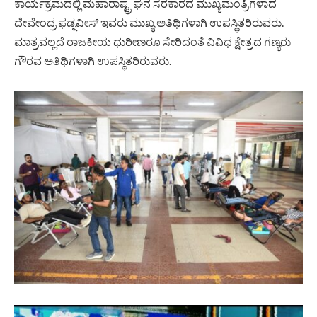
ಕಾರ್ಯಕ್ರಮದಲ್ಲಿ ಮಹಾರಾಷ್ಟ್ರ ಘನ ಸರಕಾರದ ಮುಖ್ಯಮಂತ್ರಿಗಳಾದ
ದೇವೇಂದ್ರ ಫಡ್ನವೀಸ್ ಇವರು ಮುಖ್ಯ ಅತಿಥಿಗಳಾಗಿ ಉಪಸ್ಥಿತರಿರುವರು.
ಮಾತ್ರವಲ್ಲದೆ ರಾಜಕೀಯ ಧುರೀಣರೂ ಸೇರಿದಂತೆ ವಿವಿಧ ಕ್ಷೇತ್ರದ ಗಣ್ಯರು
ಗೌರವ ಅತಿಥಿಗಳಾಗಿ ಉಪಸ್ಥಿತರಿರುವರು.