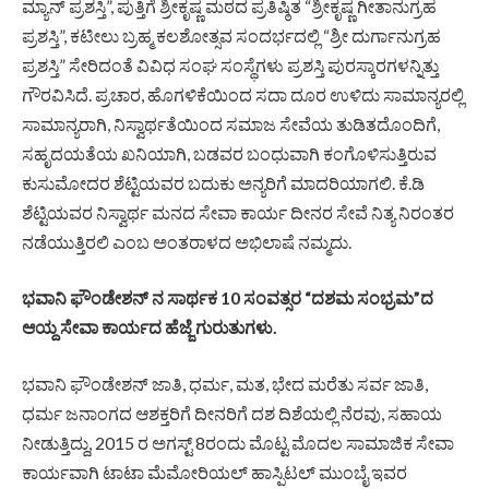
ಮ್ಯಾನ್ ಪ್ರಶಸ್ತಿ”, ಪುತ್ತಿಗೆ ಶ್ರೀಕೃಷ್ಣ ಮಠದ ಪ್ರತಿಷ್ಠಿತ “ಶ್ರೀಕೃಷ್ಣ ಗೀತಾನುಗ್ರಹ
ಪ್ರಶಸ್ತಿ”, ಕಟೀಲು ಬ್ರಹ್ಮ ಕಲಶೋತ್ಸವ ಸಂದರ್ಭದಲ್ಲಿ “ಶ್ರೀ ದುರ್ಗಾನುಗ್ರಹ
ಪ್ರಶಸ್ತಿ” ಸೇರಿದಂತೆ ವಿವಿಧ ಸಂಘ ಸಂಸ್ಥೆಗಳು ಪ್ರಶಸ್ತಿ ಪುರಸ್ಕಾರಗಳನ್ನಿತ್ತು
ಗೌರವಿಸಿದೆ. ಪ್ರಚಾರ, ಹೊಗಳಿಕೆಯಿಂದ ಸದಾ ದೂರ ಉಳಿದು ಸಾಮಾನ್ಯರಲ್ಲಿ
ಸಾಮಾನ್ಯರಾಗಿ, ನಿಸ್ವಾರ್ಥತೆಯಿಂದ ಸಮಾಜ ಸೇವೆಯ ತುಡಿತದೊಂದಿಗೆ,
ಸಹೃದಯತೆಯ ಖನಿಯಾಗಿ, ಬಡವರ ಬಂಧುವಾಗಿ ಕಂಗೊಳಿಸುತ್ತಿರುವ
ಕುಸುಮೋದರ ಶೆಟ್ಟಿಯವರ ಬದುಕು ಅನ್ಯರಿಗೆ ಮಾದರಿಯಾಗಲಿ. ಕೆ.ಡಿ
ಶೆಟ್ಟಿಯವರ ನಿಸ್ವಾರ್ಥ ಮನದ ಸೇವಾ ಕಾರ್ಯ ದೀನರ ಸೇವೆ ನಿತ್ಯ ನಿರಂತರ
ನಡೆಯುತ್ತಿರಲಿ ಎಂಬ ಅಂತರಾಳದ ಅಭಿಲಾಷೆ ನಮ್ಮದು.
ಭವಾನಿ ಫೌಂಡೇಶನ್ ನ ಸಾರ್ಥಕ 10 ಸಂವತ್ಸರ “ದಶಮ ಸಂಭ್ರಮ”ದ
ಆಯ್ದ ಸೇವಾ ಕಾರ್ಯದ ಹೆಜ್ಜೆ ಗುರುತುಗಳು.
ಭವಾನಿ ಫೌಂಡೇಶನ್ ಜಾತಿ, ಧರ್ಮ, ಮತ, ಭೇದ ಮರೆತು ಸರ್ವ ಜಾತಿ,
ಧರ್ಮ ಜನಾಂಗದ ಆಶಕ್ತರಿಗೆ ದೀನರಿಗೆ ದಶ ದಿಶೆಯಲ್ಲಿ ನೆರವು, ಸಹಾಯ
ನೀಡುತ್ತಿದ್ದು, 2015 ರ ಅಗಸ್ಟ್ 8ರಂದು ಮೊಟ್ಟ ಮೊದಲ ಸಾಮಾಜಿಕ ಸೇವಾ
ಕಾರ್ಯವಾಗಿ ಟಾಟಾ ಮೆಮೋರಿಯಲ್ ಹಾಸ್ಪಿಟಲ್ ಮುಂಬೈ ಇವರ