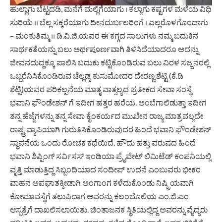
ಹುಲ್ಲಾಗು ಬೆಟ್ಟದಡಿ, ಮನೆಗೆ ಮಲ್ಲಿಗೆಯಾಗು । ಕಲ್ಲಾಗು ಕಷ್ಟಗಳ ಮಳೆಯ ವಿಧಿ
ಸುರಿಯೆ ।। ಬೆಲ್ಲ ಸಕ್ಕರೆಯಾಗು ದೀನದುರ್ಬಲರಿಂಗೆ । ಎಲ್ಲರೊಳಗೊಂದಾಗು
– ಮಂಕುತಿಮ್ಮ ।। ಡಿ.ವಿ.ಜಿ.ಯವರ ಈ ಕಗ್ಗದ ಸಾಲುಗಳು ನಮ್ಮ ಬದುಕಿನ
ಸಾರ್ಥಕತೆಯನ್ನು ಬಲು ಅರ್ಥಪೂರ್ಣವಾಗಿ ತಿಳಿಸಿದೆಯಾದರೂ ಅದನ್ನು
ಜೀವನದುದ್ದಕ್ಕೂ ಪಾಲಿಸಿ ಬದುಕು ಕಟ್ಟಿಕೊಂಡಿರುವ ಬಲು ವಿರಳ ಸಜ್ಜನರಲ್ಲಿ
ಒಬ್ಬರೆನಿಸಿಕೊಂಡಿರುವ ಚೆಲ್ಲಡ್ಕ ಕುಸುಮೋದರ ದೇರಣ್ಣ ಶೆಟ್ಟಿ (ಕೆ.ಡಿ
ಶೆಟ್ಟಿ)ಯವರ ಪರಿಕಲ್ಪನೆಯ ಮಾತೃ ವಾತ್ಸಲ್ಯದ ಪ್ರತೀಕದ ಸೇವಾ ಸಂಸ್ಥೆ
ಭವಾನಿ ಫೌಂಡೇಶನ್ ಗೆ ಇದೀಗ ಹತ್ತರ ಹರೆಯ. ಅಂಬೆಗಾಲಿಡುತ್ತಾ ಇದೀಗ
ತನ್ನ ಹೆಜ್ಜೆಗಳನ್ನು ತನ್ನ ಸೇವಾ ಕೈಂಕರ್ಯದ ಮುಖೇನ ರಾಜ್ಯ ಮಾತ್ರವಲ್ಲದೇ
ರಾಷ್ಟ್ರವ್ಯಾಪಿಯಾಗಿ ಗುರುತಿಸಿಕೊಂಡಿರುವುದರ ಹಿಂದೆ ಭವಾನಿ ಫೌಂಡೇಶನ್
ಸ್ಥಾಪನೆಯ ಒಂದು ರೋಚಕ ಕಥೆಯಿದೆ. ಹೌದು ಹತ್ತು ವರುಷದ ಹಿಂದೆ
ಭವಾನಿ ಶಿಪ್ಪಿಂಗ್ ಸರ್ವಿಸಸ್ ಇಂಡಿಯಾ ಪ್ರೈವೇಟ್ ಲಿಮಿಟೆಡ್ ಕಂಪನಿಯಲ್ಲಿ
ವೃತ್ತಿ ಮಾಡುತ್ತಿದ್ದ ಸಿಬ್ಬಂದಿಯಾದ ಸಂದೀಪ್ ಉದನೆ ಎಂಬುವರು ಭೀಕರ
ವಾಹನ ಅಪಘಾತಕ್ಕೀಡಾಗಿ ಅಂಗಾಂಗ ಕಳೆದುಕೊಂಡು ನಿಷ್ಕ್ರಿಯವಾಗಿ
ಕೋಮಾವಸ್ಥೆಗೆ ತಲುಪಿದಾಗ ಅವರನ್ನು ಕಲಂಬೊಲಿಯ ಎಂ.ಜಿ.ಎಂ
ಆಸ್ಪತ್ರೆಗೆ ದಾಖಲಿಸಲಾಯಿತು. ಚಿಂತಾಜನಕ ಸ್ಥಿತಿಯಲ್ಲಿದ್ದ ಅವರನ್ನು ವೈದ್ಯರು