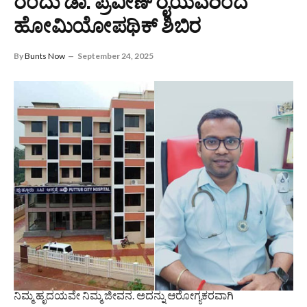
ರಂದು ಡಾ. ಪ್ರವೀಣ್ ರೈಯವರಿಂದ
ಹೋಮಿಯೋಪಥಿಕ್ ಶಿಬಿರ
By
Bunts Now
September 24, 2025
ನಿಮ್ಮ ಹೃದಯವೇ ನಿಮ್ಮ ಜೀವನ. ಅದನ್ನು ಆರೋಗ್ಯಕರವಾಗಿ