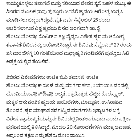
ಕಾಯ್ದುಕೊಳ್ಳಲು ತಪಾಸಣೆ ಮತ್ತು ಸರಿಯಾದ ಜೀವನ ಶೈಲಿ ಬಹಳ ಮುಖ್ಯ. ಈ
ಶಿಬಿರದ ಮೂಲಕ ನಾವು ಪುತ್ತೂರು ಜನತೆಗೆ ಹೃದಯ ಆರೋಗ್ಯ ಜಾಗೃತಿ
ಮೂಡಿಸಲು ಬದ್ಧರಾಗಿದ್ದೇವೆ. ಪ್ರತಿ ವರ್ಷ ಸೆಪ್ಟೆಂಬರ್ 29ರಂದು
ಆಚರಿಸಲಾಗುವ ವಿಶ್ವ ಹೃದಯ ದಿನದ ಅಂಗವಾಗಿ ಡಾ. ರೈ
ಹೋಮಿಯೋಪಥಿ ಸೆಂಟರ್ ನ ತಜ್ಞ ವೈದ್ಯರು ವಿಶೇಷ ಹೃದಯ ಆರೋಗ್ಯ
ತಪಾಸಣೆ ಶಿಬಿರವನ್ನು ಆಯೋಜಿಸಿದ್ದಾರೆ. ಈ ಶಿಬಿರವು ಸೆಪ್ಟೆಂಬರ್ 27 ರಂದು
ಶನಿವಾರ ಬೆಳಿಗ್ಗೆ 10 ಗಂಟೆಯಿಂದ ಮಧ್ಯಾಹ್ನ 2 ಗಂಟೆವರೆಗೆ ಪುತ್ತೂರು ಸಿಟಿ
ಆಸ್ಪತ್ರೆಯಲ್ಲಿ ನಡೆಯಲಿದೆ.
ಶಿಬಿರದ ವಿಶೇಷತೆಗಳು: ಉಚಿತ ಬಿ.ಪಿ ತಪಾಸಣೆ, ಉಚಿತ
ಹೋಮಿಯೋಪಥಿಕ್ ಸಲಹೆ ಮತ್ತು ಮಾರ್ಗದರ್ಶನ, ರಿಯಾಯಿತಿ ದರದಲ್ಲಿ
ಹೋಮಿಯೋಪಥಿಕ್ ಔಷಧಿ ಲಭ್ಯತೆ. ರಕ್ತದೊತ್ತಡ, ಹೆಚ್ಚಿದ ಕೊಲೆಸ್ಟ್ರಾಲ್,
ಮಕ್ಕಳ ಆನುವಂಶಿಕ ಹೃದಯ ಕಾಯಿಲೆಗಳು, ಬೊಜ್ಜುತನ, ಉಸಿರಾಟದ
ತೊಂದರೆ, ಹೃದಯಾಘಾತ ತಡೆಗಟ್ಟುವ ಮಾರ್ಗಗಳು ಇತ್ಯಾದಿಗಳ ಬಗ್ಗೆ
ವಿಶೇಷ ಪ್ರಾಮುಖ್ಯತೆಯನ್ನು ಈ ಶಿಬಿರದಲ್ಲಿ ನೀಡಲಾಗುವುದು ಎಂದು ಪತ್ರಿಕಾ
ಪ್ರಕಟಣೆಯಲ್ಲಿ ತಿಳಿಸಿದ್ದಾರೆ. ಮೊದಲ 20 ನೋಂದಣಿಗಳಿಗೆ ಮಾತ್ರ ಅವಕಾಶ.
ಆದ್ದರಿಂದ ತಕ್ಷಣ ನಿಮ್ಮ ಹೆಸರು ನೋಂದಾಯಿಸಿ.