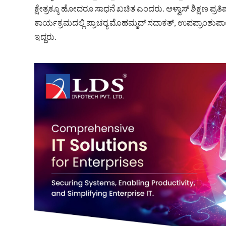
ಕ್ಷೇತ್ರಕ್ಕೂ ಹೋದರೂ ಸಾಧನೆ ಖಚಿತ ಎಂದರು. ಆಳ್ವಾಸ್ ಶಿಕ್ಷಣ ಪ್ರತಿಷ್
ಕಾರ್ಯಕ್ರಮದಲ್ಲಿ ಪ್ರಾಚರ‍್ಯ ಮೊಹಮ್ಮದ್ ಸದಾಕತ್, ಉಪಪ್ರಾಂಶುಪಾಲ
ಇದ್ದರು.