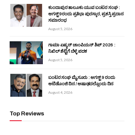
ಕುಂದಾಪುರ ತಾಲೂಕು ಯುವ ಬಂಟರ ಸಂಘ :
ಆಗಸ್ಟ್ 9ರಂದು ಪ್ರತಿಭಾ ಪುರಸ್ಕಾರ, ಪ್ರಶಸ್ತಿ ಪ್ರದಾನ
ಸಮಾರಂಭ
August 5, 2026
ಗಾಮಾ ಏಷ್ಯನ್ ಚಾಂಪಿಯನ್‌ ಶಿಪ್‌ 2026 :
ನಿಖಿಲ್ ಶೆಟ್ಟಿಗೆ ಬೆಳ್ಳಿ ಪದಕ
August 5, 2026
ಬಂಟರ ಸಂಘ ಮೈಸೂರು : ಆಗಸ್ಟ್ 9 ರಂದು
ಆಟಿಡೊಂಜಿ ದಿನ / ಆಷಾಢದಲ್ಲೊಂದು ದಿನ
August 4, 2026
Top Reviews