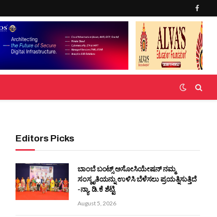
Faceb
Editors Picks
ಬಾಂಬೆ ಬಂಟ್ಸ್ ಅಸೋಸಿಯೇಷನ್ ನಮ್ಮ
ಸಂಸ್ಕೃತಿಯನ್ನು ಉಳಿಸಿ ಬೆಳೆಸಲು ಪ್ರಯತ್ನಿಸುತ್ತಿದೆ
-ನ್ಯಾ. ಡಿ.ಕೆ ಶೆಟ್ಟಿ
August 5, 2026