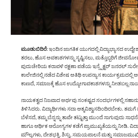
ಮೂಡುಬಿದಿರೆ:
ಇಂದಿನ ಜಾಗತಿಕ ಯುಗದಲ್ಲಿ ವಿದ್ಯಾಭ್ಯಾಸದ ಉದ್
ತರಲು, ಹೊಸ ಅವಕಾಶಗಳನ್ನು ಸೃಷ್ಟಿಸಲು, ಮತ್ತೊಬ್ಬರಿಗೆ ಜೀ
ಪುದುಚೇರಿಯ ಕರಾವಳಿ ರಕ್ಷಣಾ ಪಡೆಯ ಇನ್ಸ್ಪೆಕ್ಟರ್ ಜನರಲ್ ಸುರ
ಕಾಲೇಜಿನಲ್ಲಿ ನಡೆದ ವಿಶೇಷ ಅತಿಥಿ ಉಪನ್ಯಾಸ ಕಾರ್ಯಕ್ರಮದಲ್ಲಿ 
ಕಾಣದೆ, ಸಮಾಜಕ್ಕೆ ಹೊಸ ಉದ್ಯೋಗಾವಕಾಶಗಳನ್ನು ನೀಡಬಲ್ಲ ನಾ
ನಾಯಕತ್ವದ ನಿಜವಾದ ಅರ್ಥವು ಸಂಕಷ್ಟದ ಸಂದರ್ಭಗಳಲ್ಲಿ ಸಹಾನು
ತಿಳಿಸಿದರು. ವಿದ್ಯಾರ್ಥಿಗಳು ಸದಾ ಆತ್ಮವಿಶ್ವಾಸದಿಂದಿರಬೇಕು. ತಮಗ
ಬೆಳೆಸದೆ, ತಮ್ಮ ಬೆನ್ನನ್ನು ತಾವೇ ತಟ್ಟುತ್ತಾ ಮುಂದೆ ಸಾಗುವುದು ಸ
ಹಾಗೂ ಆರ್ಥಿಕ ಆರೋಗ್ಯಗಳ ಕಡೆಗೆ ಪ್ರಾಮುಖ್ಯತೆಯನ್ನು ನೀಡಿ. ವಿದ್ಯಾ
ಮೌಲ್ಯಗಳು, ದೇಶಭಕ್ತಿ, ಶಿಸ್ತು, ಸಮಯಪಾಲನೆ ಮತ್ತು ಸಮಾಜಮು