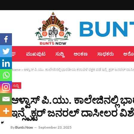
ಮುಖಪುಟ
ಸುದ್ದಿ
ಅಂಕಣ
ಸಾಧಕರು
ಆರೋಗ
Home
»
ಆಳ್ವಾಸ್ ಪಿ.ಯು. ಕಾಲೇಜಿನಲ್ಲಿ ಭಾರತೀಯ ಕರಾವಳಿ ರಕ್ಷಕ ಪಡೆ ಇನ್ಸ್ಪೆಕ್ಟರ್ ಜನರಲ್ ದ
ಸುದ್ದಿ
ಆಳ್ವಾಸ್ ಪಿ.ಯು. ಕಾಲೇಜಿನಲ್ಲಿ 
ಇನ್ಸ್ಪೆಕ್ಟರ್ ಜನರಲ್ ದಾಸೀಲರ ವ
By
Bunts Now
September 23, 2025