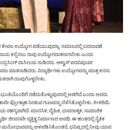
ದೇಶ ಕೇವಲ ಉದ್ಯೋಗ ಪಡೆಯುವುದಲ್ಲ. ಸಮಾಜದಲ್ಲಿ ಬದಲಾವಣೆ
ವನೋಪಾಯ ಕಲ್ಪಿಸಲು ನಾವು ಉದ್ಯೋಗದಾತರಾಗಬೇಕು ಎಂದು
ೇಂದ್ರಸಿಂಗ್ ದಾಸೀಲರು ನುಡಿದರು. ಆಳ್ವಾಸ್ ಪದವಿಪೂರ್ವ
ಅವರು ಮಾತನಾಡಿದರು. ವಿದ್ಯಾರ್ಥಿಗಳು ಉದ್ಯೋಗವನ್ನು ಮಾತ್ರ ಕನಸು
ಯಕರಾಗಿ ರೂಪುಗೊಳ್ಳಬೇಕು.
ಭೂತಿಯೊಂದಿಗೆ ನಡೆದುಕೊಳ್ಳುವುದರಲ್ಲಿ ಅಡಗಿದೆ ಎಂದು ಅವರು
ೆ ತಾವೇ ಪ್ರೋತ್ಸಾಹ ನೀಡುವ ಗುಣವನ್ನು ಬೆಳೆಸಿಕೊಳ್ಳಬೇಕು. ಕೀಳರಿಮೆ
ಾಧನೆಯ ರಹಸ್ಯವಾಗಿದೆ. ಮಾನಸಿಕ, ದೈಹಿಕ, ಭಾವನಾತ್ಮಕ, ಸಾಮಾಜಿಕ
ರ್ಥಿ ಜೀವನವೇ ವ್ಯಕ್ತಿತ್ವ ನಿರ್ಮಾಣದ ಅವಧಿ. ಈ ಹಂತದಲ್ಲಿ ನೈತಿಕ
ಖಿ ಮನೋಭಾವವನ್ನು ಅಳವಡಿಸಿಕೊಂಡರೆ, ಭವಿಷ್ಯದಲ್ಲಿ ನೀವು ಯಾವ