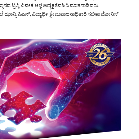
ಠಾನದ ಟ್ರಸ್ಟಿ ವಿವೇಕ ಆಳ್ವ ಅದ್ಯಕ್ಷತೆವಹಿಸಿ ಮಾತನಾಡಿದರು.
ೆ ಝಾನ್ಸಿ ಪಿಎನ್, ವಿದ್ಯಾರ್ಥಿ ಕ್ಷೇಮಪಾಲನಾಧಿಕಾರಿ ಸಬಿತಾ ಮೋನಿಸ್