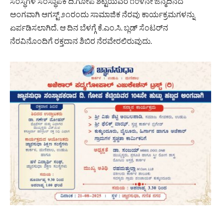
ಸಂಸ್ಥೆಗಳ ಸಂಸ್ಥಾಪಕ ದಿ.ಗೋಪ ಶೆಟ್ಟಿಯವರ ೧೦೪ನೇ ಜನ್ಮದಿನದ
ಅಂಗವಾಗಿ ಆಗಸ್ಟ್ ೨೧ರಂದು ಸಾಮಾಜಿಕ ನೆರವು ಕಾರ್ಯಕ್ರಮಗಳನ್ನು
ಏರ್ಪಡಿಸಲಾಗಿದೆ. ಆ ದಿನ ಬೆಳಗ್ಗೆ ಕೆ.ಎಂ.ಸಿ. ಬ್ಲಡ್ ಸೆಂಟರ್‌ನ
ನೆರವಿನೊಂದಿಗೆ ರಕ್ತದಾನ ಶಿಬಿರ ನೆರವೇರಲಿರುವುದು.