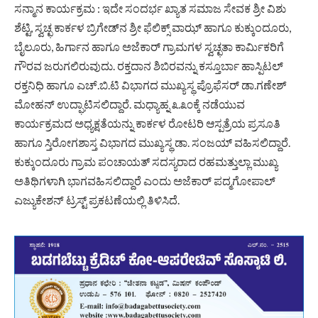
ಸನ್ಮಾನ ಕಾರ್ಯಕ್ರಮ : ಇದೇ ಸಂದರ್ಭ ಖ್ಯಾತ ಸಮಾಜ ಸೇವಕ ಶ್ರೀ ವಿಶು
ಶೆಟ್ಟಿ, ಸ್ವಚ್ಛ ಕಾರ್ಕಳ ಬ್ರಿಗೇಡ್‌ನ ಶ್ರೀ ಫೆಲಿಕ್ಸ್ ವಾಝ್ ಹಾಗೂ ಕುಕ್ಕುಂದೂರು,
ಬೈಲೂರು, ಹಿರ್ಗಾನ ಹಾಗೂ ಅಜೆಕಾರ್ ಗ್ರಾಮಗಳ ಸ್ವಚ್ಛತಾ ಕಾರ್ಮಿಕರಿಗೆ
ಗೌರವ ಜರುಗಲಿರುವುದು. ರಕ್ತದಾನ ಶಿಬಿರವನ್ನು ಕಸ್ತೂರ್ಬಾ ಹಾಸ್ಪಿಟಲ್
ರಕ್ತನಿಧಿ ಹಾಗೂ ಎಚ್.ಬಿ.ಟಿ ವಿಭಾಗದ ಮುಖ್ಯಸ್ಥ ಪ್ರೊಫೆಸರ್ ಡಾ.ಗಣೇಶ್
ಮೋಹನ್ ಉದ್ಘಾಟಿಸಲಿದ್ದಾರೆ. ಮಧ್ಯಾಹ್ನ ೩.೩೦ಕ್ಕೆ ನಡೆಯುವ
ಕಾರ್ಯಕ್ರಮದ ಅಧ್ಯಕ್ಷತೆಯನ್ನು ಕಾರ್ಕಳ ರೋಟರಿ ಆಸ್ಪತ್ರೆಯ ಪ್ರಸೂತಿ
ಹಾಗೂ ಸ್ತಿರೋಗಶಾಸ್ತ ವಿಭಾಗದ ಮುಖ್ಯಸ್ಥ ಡಾ. ಸಂಜಯ್ ವಹಿಸಲಿದ್ದಾರೆ.
ಕುಕ್ಕುಂದೂರು ಗ್ರಾಮ ಪಂಚಾಯತ್ ಸದಸ್ಯರಾದ ರಹಮತ್ತುಲ್ಲಾ ಮುಖ್ಯ
ಅತಿಥಿಗಳಾಗಿ ಭಾಗವಹಿಸಲಿದ್ದಾರೆ ಎಂದು ಅಜೆಕಾರ್ ಪದ್ಮಗೋಪಾಲ್
ಎಜ್ಯುಕೇಶನ್ ಟ್ರಸ್ಟ್ ಪ್ರಕಟಣೆಯಲ್ಲಿ ತಿಳಿಸಿದೆ.