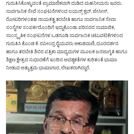
ಗುರುತಿಸಿಕೊಳ್ಳುವಂತೆ ಪ್ರಾಮಾಣಿಕವಾಗಿ ದುಡಿದ ಮಹನೀಯರು ಇವರು.
ಸಾರ್ವಜನಿಕ ಸೇವೆ ಸಂಘಟನೆಗಳಿಂದ ಲಯನ್ಸ್ ಕ್ಲಬ್, ಜೇಸೀಸ್,
ರೋಟರಿಗಳಂತಹ ನಾಯಕತ್ವ ತರಬೇತಿ ಹಾಗೂ ಸಾರ್ವಜನಿಕ ಸೇವಾ
ಸಂಸ್ಥೆಗಳ ಸಂಪರ್ಕದೊಂದಿಗೆ ಇದ್ದುಕೊಂಡು ಪರಿಸರದ ಸಾಮಾಜಿಕ,
ಸಾಂಸ್ಕೃತಿಕ ಸಂಘಟನೆಗಳ ಒಡಗೂಡಿ ಸಾರ್ವಜನಿಕ ಚಟುವಟಿಕೆಗಳಿಂದ
ಗುರುತಿಸಿ ಕೊಂಡ ಕೆ. ರವೀಂದ್ರ ರೈಯವರು ಆಕಾಶವಾಣಿ, ದೂರದರ್ಶನ
ಹಾಗೂ ತರಬೇತಿ ಶಿಬಿರ ಪತ್ರಿಕಾ ಮಾಧ್ಯಮಗಳ ಮೂಲಕ ಜನಜಾಗೃತಿ ಹಾಗೂ
ಶಿಕ್ಷಣ ಕ್ಷೇತ್ರದ ಸುಧಾರಣೆಗೆ ಇಂದಿನ ಅವಶ್ಯಕತೆಗಳ ಕುರಿತಂತೆ ಭಾಷಣ
ನೀಡುವ ಅತ್ಯುತ್ತಮ ಭಾಷಣಗಾರ, ಲೇಖಕರಾಗಿದ್ದಾರೆ.