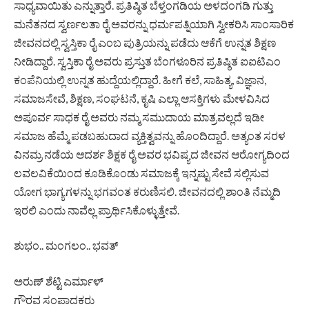
ಸಾಧ್ಯವಾಯಿತು ಎನ್ನುತ್ತಾರೆ. ಪ್ರತಿಷ್ಠಿತ ಬೆಳ್ತಂಗಡಿಯ ಅಳದಂಗಡಿ ಗುತ್ತು
ಮನೆತನದ ಸ್ವರ್ಣಲತಾ ರೈ ಅವರನ್ನು ಧರ್ಮಪತ್ನಿಯಾಗಿ ಸ್ವೀಕರಿಸಿ ಸಾಂಸಾರಿಕ
ಜೀವನದಲ್ಲಿ ಸ್ವಸ್ತಿಕಾ ರೈ ಎಂಬ ಪುತ್ರಿಯನ್ನು ಪಡೆದು ಆಕೆಗೆ ಉನ್ನತ ಶಿಕ್ಷಣ
ನೀಡಿದ್ದಾರೆ. ಸ್ವಸ್ತಿಕಾ ರೈ ಅವರು ಪ್ರಸ್ತುತ ಬೆಂಗಳೂರಿನ ಪ್ರತಿಷ್ಠಿತ ಐಐಟಿಎಂ
ಕಂಪೆನಿಯಲ್ಲಿ ಉನ್ನತ ಹುದ್ದೆಯಲ್ಲಿದ್ದಾರೆ. ಹೀಗೆ ಕಲೆ, ಸಾಹಿತ್ಯ, ವಿಜ್ಞಾನ,
ಸಮಾಜಸೇವೆ, ಶಿಕ್ಷಣ, ಸಂಘಟನೆ, ಕೃಷಿ ಎಲ್ಲಾ ಆಸಕ್ತಿಗಳು ಮೇಳವಿಸಿದ
ಅಪೂರ್ವ ಸಾಧಕ ರೈ ಅವರು ನಮ್ಮ ಸಮುದಾಯ ಮಾತ್ರವಲ್ಲದೆ ಇಡೀ
ಸಮಾಜ ಹೆಮ್ಮೆ ಪಡಬಹುದಾದ ವ್ಯಕ್ತಿತ್ವವನ್ನು ಹೊಂದಿದ್ದಾರೆ. ಅತ್ಯಂತ ಸರಳ
ವಿನಮ್ರ ನಡೆಯ ಆದರ್ಶ ಶಿಕ್ಷಕ ರೈ ಅವರ ಭವಿಷ್ಯದ ಜೀವನ ಆರೋಗ್ಯದಿಂದ
ಲವಲವಿಕೆಯಿಂದ ಕೂಡಿಕೊಂಡು ಸಮಾಜಕ್ಕೆ ಇನ್ನಷ್ಟು ಸೇವೆ ಸಲ್ಲಿಸುವ
ಯೋಗ ಭಾಗ್ಯಗಳನ್ನು ಭಗವಂತ ಕರುಣಿಸಲಿ. ಜೀವನದಲ್ಲಿ ಶಾಂತಿ ನೆಮ್ಮದಿ
ಇರಲಿ ಎಂದು ನಾವೆಲ್ಲ ಪ್ರಾರ್ಥಿಸಿಕೊಳ್ಳುತ್ತೇವೆ.
ಶುಭಂ.. ಮಂಗಲಂ.. ಭವತ್
ಅರುಣ್ ಶೆಟ್ಟಿ ಎರ್ಮಾಳ್
ಗೌರವ ಸಂಪಾದಕರು