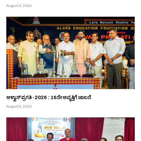
‘ಯಕ್ಷ ಶಿಕ್ಷಣ’ ವಿದ್ಯಾರ್ಥಿಗಳಿಗೆ ಬಹು
ಜಯಶ್ರೀಕೃಷ್ಣ ಪರಿಸರ ಪ್ರೇಮಿ ಸಮಿತಿ :
ಅಗತ್ಯ : ಗಿರೀಶ್ ಎಂ ಶೆಟ್ಟಿ ಕಟೀಲು
ಸಾಮರಸ್ಯ ಮತ್ತು ಶಾಂತಿಯನ್ನು
ಕಾಪಾಡಲು ಮನವಿ ಪತ್ರ
Bunts Now
Related
Posts