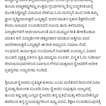
ತುಂಬಾ ಅಚ್ಚುಕಟ್ಟಾಗಿಟ್ಟು ಉತ್ತಮ ಗ್ರಂಥಗಳನ್ನು ಶಿಸ್ತು ಬದ್ಧ ರೀತಿಯಲ್ಲಿ
ಜೋಡಿಸಿಟ್ಟಿದ್ದಾರೆ. ವಿರಾಮದ ವೇಳೆಯ ಓದು ಮನಸ್ಸಿಗೆ ಮುದ ನೀಡಿ ತಮ್ಮ
ಜ್ಞಾನ ವೃದ್ಧಿಯಾಗುತ್ತದೆ ಎನ್ನುತ್ತಾರೆ. ಅವರ ಮಾತಿನ ಪ್ರಕಾರ ಶಿಕ್ಷಕನೆಂದರೆ
ಕೇವಲ ಅನುಭವ ಸಂಪಾದಿಸಿದರೆ ಸಾಲದು ತಾನು ತಿಳಿದುದನ್ನು
ವಿದ್ಯಾರ್ಥಿಗಳಿಗೆ ಅರ್ಥವಾಗುವಂತೆ ಮನ ಮುಟ್ಟುವ ರೀತಿ ಹೇಳಿಕೊಡುವ
ಮಾತಿನ ಕಲೆ. ವಿದ್ಯಾರ್ಥಿಗಳ ಚಿತ್ತಾಪಹಾರ ಮಾಡುವ ಆತ್ಮೀಯ ಭಾವ
ಇರಬೇಕಾಗುತ್ತದೆ ಎನ್ನುತ್ತಾರೆ. ಈ ರೀತಿ ಅಧ್ಯಾಪನ, ಸಮಾಜ ಸೇವೆ,
ಸಂಘಟನೆ, ಕಾರ್ಯಕ್ರಮ ಸಂಯೋಜನೆ ನಿರ್ವಹಣೆ, ಉಪನ್ಯಾಸ, ವಿಚಾರ
ಮಂಡನೆ, ವ್ಯಕ್ತಿತ್ವ ವಿಕಸನ, ಕೃಷಿ ಮಾಧ್ಯಮ ಸಂಪರ್ಕ, ವಿಸ್ತ್ರತ ಓದು ಸುದೀರ್ಘ
ಜೀವನಾನುಭವಗಳಿಂದ ಸರ್ವಜನ ಗೌರವ ಪಾತ್ರರಾದ ರೈ ಅವರಿಗೆ ಅನೇಕ
ಪ್ರಶಸ್ತಿಗಳು ಸನ್ಮಾನಗಳು ಸಂದಿವೆ.
ಶ್ರೀಯುತ ರೈ ಅವರು ಪ್ರತಿಷ್ಠಿತ ಕುಳಾಲು ಬಂಟ ಮನೆತನದ ದಿವಂಗತ ವಿಠಲ
ರೈ ಮತ್ತು ದಿವಂಗತ ಸುಂದರಿ ವಿಠಲ ರೈ ಅವರ ಸುಪುತ್ರರು. ಬಾಲ್ಯದಲ್ಲಿ
ತುಂಬಾ ಕಷ್ಟ ಇತ್ತು ಎನ್ನುವ ರೈ ಅವರು ತನ್ನ ಪ್ರತಿಭೆ ಮತ್ತು ಕಲಿಯಬೇಕೆನ್ನುವ
ಹಠದಿಂದ ತನ್ನ ಸ್ವಸಾಮರ್ಥ್ಯದಿಂದ ಇಷ್ಟು ಪದವಿ, ಶಿಕ್ಷಣ ಸಂಪಾದಿಸುವುದಕ್ಕೆ