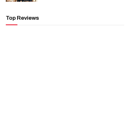
August 7, 2026
Editors Picks
ಬಂಟರ ಸಂಘ ಬಂಟ್ವಾಳ ಬಿ.ಸಿ ರೋಡು ವಲಯ :
ಆಗಸ್ಟ್ 9 ರಂದು ‘ಆಟಿದ ಕೂಟ’
August 8, 2026
ಆಳ್ವಾಸ್ ಪ್ರಗತಿ -2026 : 16ನೇ ಆವೃತ್ತಿಗೆ ಚಾಲನೆ
August 8, 2026
ಕೃಷಿ ಮತ್ತು ಋಷಿ ಸಂಸ್ಕೃತಿ ಭಾರತದ ಆತ್ಮ -ಭಾಸ್ಕರ ರೈ
ಕುಕ್ಕುವಳ್ಳಿ