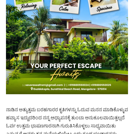
ನಾಡಿನ ಅತ್ಯುತ್ತಮ ಬರಹಗಾರರ ಕೃತಿಗಳನ್ನು ಓದುವ ಮನನ ಮಾಡಿಕೊಳ್ಳುವ
ಹವ್ಯಾಸ ಇದ್ದುದರಿಂದ ನನ್ನ ಅಧ್ಯಾಪನಕ್ಕೆ ತುಂಬಾ ಅನುಕೂಲವಾಯಿತ್ತಲ್ಲದೆ
ಓರ್ವ ಉತ್ತಮ ಭಾಷಣಗಾರನಾಗಿ ಗುರುತಿಸಿಕೊಳ್ಳಲು ಸಾಧ್ಯವಾಯಿತು
ಎನ್ನುವ ರೈ ಅವರು ತನ್ನ ಮನೆಯಲ್ಲಿಯೇ ಒಂದು ಗ್ರಂಥ ಭಂಡಾರವನ್ನು