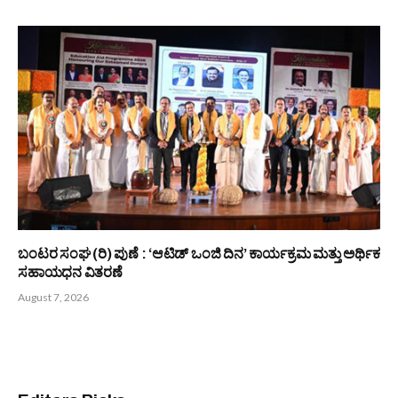
ಯೋಗದಿಂದ ದೇಹ ಮನಸ್ಸು ಸುರಕ್ಷಿತ; ಆರೋಗ್ಯ ಸುಸ್ಥಿರ -ಜಯಶೀಲಾ
ಅಡ್ಯoತಾಯ
August 8, 2026