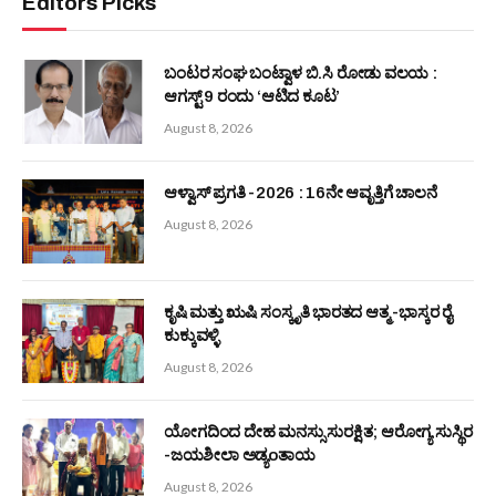
ತುಳುವ ಮಹಾಸಭೆ ಇಂಟರ್ನ್ಯಾಷನಲ್ : ಥಾಯ್ಲೆಂಡ್ ಘಟಕದ ಅಧ್ಯಕ್ಷರಾಗಿ
ವಿನಯ ರೈ
August 7, 2026
ಬಂಟರ ಸಂಘ (ರಿ) ಪುಣೆ : ‘ಆಟಿಡ್ ಒಂಜಿ ದಿನ’ ಕಾರ್ಯಕ್ರಮ ಮತ್ತು ಅರ್ಥಿಕ
ಸಹಾಯಧನ ವಿತರಣೆ