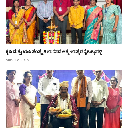
ಬಂಟರ ಸಂಘ ಬಂಟ್ವಾಳ ಬಿ.ಸಿ ರೋಡು ವಲಯ : ಆಗಸ್ಟ್ 9 ರಂದು ‘ಆಟಿದ
ಕೂಟ’
August 8, 2026
ಆಳ್ವಾಸ್ ಪ್ರಗತಿ -2026 : 16ನೇ ಆವೃತ್ತಿಗೆ ಚಾಲನೆ