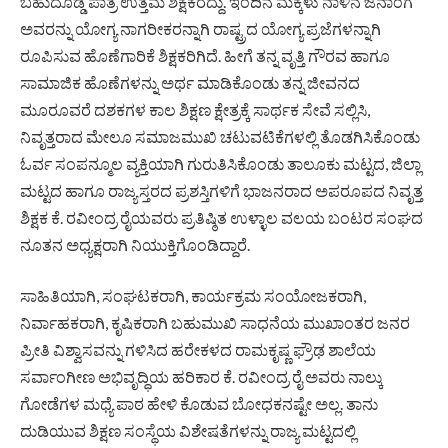
ಬಹುದೊಡ್ಡ ಪಾತ್ರ ಉತ್ತಮ ಶಿಕ್ಷಕರದ್ದು. ಇಂದಿನ ಮಕ್ಕಳು ನಾಳಿನ ಜನಾಂಗ
ಅವರನ್ನು ಯೋಗ್ಯ ನಾಗರೀಕರನ್ನಾಗಿ ರಾಷ್ಟ್ರದ ಯೋಗ್ಯ ಪ್ರಜೆಗಳನ್ನಾಗಿ
ರೂಪಿಸುವ ಹೊಣೆಗಾರಿಕೆ ಶಿಕ್ಷಕರಿಗಿದೆ. ಹೀಗೆ ತನ್ನ ವೃತ್ತಿ ಗೌರವ ಹಾಗೂ
ಸಾಮಾಜಿಕ ಹೊಣೆಗಳನ್ನು ಅರ್ಥ ಮಾಡಿಕೊಂಡು ತನ್ನ ಜೀವನದ
ಮೂರೂವರೆ ದಶಕಗಳ ಕಾಲ ಶಿಕ್ಷಣ ಕ್ಷೇತ್ರಕ್ಕೆ ಸಾರ್ಥಕ ಸೇವೆ ಸಲ್ಲಿಸಿ,
ನಿವೃತ್ತರಾದ ಮೇಲೂ ಸಮಾಜಮುಖಿ ಚಟುವಟಿಕೆಗಳಲ್ಲಿ ತೊಡಗಿಸಿಕೊಂಡು
ಓರ್ವ ಸಂಪನ್ಮೂಲ ವ್ಯಕ್ತಿಯಾಗಿ ಗುರುತಿಸಿಕೊಂಡು ತಾಲೂಕು ಮಟ್ಟದ, ಜಿಲ್ಲಾ
ಮಟ್ಟದ ಹಾಗೂ ರಾಜ್ಯಸ್ತರದ ಪ್ರಶಸ್ತಿಗಳಿಗೆ ಭಾಜನರಾದ ಅಪರೂಪದ ನಿವೃತ್ತ
ಶಿಕ್ಷಕ ಕೆ. ರವೀಂದ್ರ ರೈಯವರು ಪ್ರತಿಷ್ಠಿತ ಉಳ್ಳಾಲ ವಲಯ ಬಂಟರ ಸಂಘದ
ನೂತನ ಅಧ್ಯಕ್ಷರಾಗಿ ನಿಯುಕ್ತಿಗೊಂಡಿದ್ದಾರೆ.
ಸಾಹಿತಿಯಾಗಿ, ಸಂಘಟಕರಾಗಿ, ಕಾರ್ಯಕ್ರಮ ಸಂಯೋಜಕರಾಗಿ,
ನಿರ್ವಾಹಕರಾಗಿ, ಕೃಷಿಕರಾಗಿ ಬಹುಮುಖಿ ಸಾಧನೆಯ ಮುಖಾಂತರ ಜನರ
ಪ್ರೀತಿ ವಿಶ್ವಾಸವನ್ನು ಗಳಿಸಿದ ಹರೇಕಳದ ರಾಮಕೃಷ್ಣ ಫ್ರೌಢ ಶಾಲೆಯ
ಸರ್ವಾಂಗೀಣ ಅಭಿವೃದ್ಧಿಯ ಹರಿಕಾರ ಕೆ. ರವೀಂದ್ರ ರೈ ಅವರು ನಾಲ್ಕು
ಗೋಡೆಗಳ ಮಧ್ಯೆ ಪಾಠ ಹೇಳಿ ಕೊಡುವ ಬೋಧಕನಷ್ಟೇ ಅಲ್ಲ. ತಾನು
ದುಡಿಯುವ ಶಿಕ್ಷಣ ಸಂಸ್ಥೆಯ ವಿಶೇಷತೆಗಳನ್ನು ರಾಜ್ಯ ಮಟ್ಟದಲ್ಲಿ