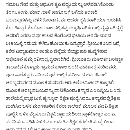
ಸಮಾಜ ಸೇವೆ ಮತ್ತು ಆಧುನಿಕ ಕೃಷಿ ಪದ್ಧತಿಯನ್ನು ಅಳವಡಿಸಿಕೊಂಡು
ತೆಂಗು, ಕಂಗು, ಮಾವು, ಬಾಳೆ ಹಾಗೂ ಬಗೆ ಬಗೆಯ ತರಕಾರಿ
ಫಲವಸ್ತುಗಳನ್ನು ಬೆಳೆಸಿಕೊಂಡು ಓರ್ವ ಆದರ್ಶ ಕೃಷಿಕರಾಗಿಯೂ ಗುರುತಿಸಿ
ಕೊಂಡಿದ್ದಾರೆ. ಕೊರೋನ ಕಾಲದಲ್ಲಿ ತನ್ನ ಈ ಕೃಷಿಗಾರಿಕೆಯಲ್ಲಿ ವ್ಯಸ್ತರಾಗಿದ್ದ ರೈ
ಅವರಿಗೆ ಎರಡು ವರ್ಷ ಕಾಲದ ಕೊರೋನ ಭೀತಿಯ ಅರಿವೇ ಬಾರದ
ರೀತಿಯಲ್ಲಿ ಸಮಯ ಕಳೆದು ಹೋಯಿತು ಎನ್ನುತ್ತಾರೆ. ಶ್ರೀಯುತರಿಂದ ವಿದ್ಯೆ
ಕಲಿತ ವಿದ್ಯಾಕುಮಾರಿ ಉಡುಪಿ ಜಿಲ್ಲೆಯ ಜಿಲ್ಲಾಧಿಕಾರಿ ಹುದ್ದೆಗೇರಿದ
ಅಭಿಮಾನ ಹೆಮ್ಮೆ ರವೀಂದ್ರ ರೈ ಅವರಿಗಿದೆ. ಶ್ರೀಯುತರು ಮೂಲತಃ ಬಂಟ್ವಾಳ
ತಾಲೂಕಿನ ಕೊಳ್ನಾಡು ಗ್ರಾಮದ ಕುಳಾಲ ಬಂಟ ಮನೆತನಕ್ಕೆ ಸೇರಿದವರು.
ಇದು ಸಾಲೆತ್ತೂರು ಸಮೀಪ ಇದೆ. ಅಲ್ಲಿಗೆ ಸಮೀಪದ ಕಳಂಜಿಮಲೆ
ಅರಣ್ಯಮಾರ್ಗದ ಮೂಲಕ ಸುಮಾರು ಆರು ಕಿಲೋಮೀಟರ್ ಕಾಲ್ನಡಿಗೆ
ಮೂಲಕ ಅರಣ್ಯ ವಲಯವನ್ನು ದಾಟಿಕೊಂಡು ಕನ್ಯಾನ ಎಂಬಲ್ಲಿಯ ಒಂದು
ಶಾಲೆಯಲ್ಲಿ ಪ್ರಾಥಮಿಕ, ಹೈಸ್ಕೂಲ್ ಶಿಕ್ಷಣ ಪೂರೈಸಿದರು. ಕನ್ಯಾನದಲ್ಲಿ ಶಿಕ್ಷಣ
ಮುಗಿಸಿದ ಬಳಿಕ ಮಂಗಳೂರಿನ ಕೆನರಾ ಕಾಲೇಜ್ ಮೂಲಕ ಪದವಿ ಶಿಕ್ಷಣ
ಪೂರೈಸಿ ಬಳಿಕ ಮೈಸೂರು ವಿಶ್ವವಿದ್ಯಾಲಯದಿಂದ ಸ್ನಾತಕೋತ್ತರ ಎಂ.ಎ.
ಪದವಿ ಸಂಪಾದಿಸಿ ಬಳಿಕ ಮಂಗಳೂರಿನ ಶಿಕ್ಷಕ ತರಬೇತಿ ಸಂಸ್ಥೆಯಿಂದ
ಅಧ್ಯಾಪನ ವೃತ್ತಿಗೆ ಅನುಕೂಲವಾಗಬಲ್ಲ ಬಿ.ಎಡ್. ಪದವಿ