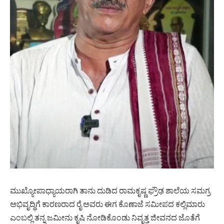
ಮುಖ್ಯೋಪಾಧ್ಯಾಯರಾಗಿ ತಾನು ದುಡಿದ ರಾಮಕೃಷ್ಣ ಫ್ರೌಢ ಶಾಲೆಯ ಸಮಗ್ರ
ಅಭಿವೃದ್ಧಿಗೆ ಕಾರಣರಾದ ರೈ ಅವರು ಈಗ ಕೊಣಾಜೆ ಸಮೀಪದ ಕಲ್ಲಿಮಾರು
ಎಂಬಲ್ಲಿ ತನ್ನ ಜಮೀನು ಕೃಷಿ ನೋಡಿಕೊಂಡು ನಿವೃತ್ತ ಜೀವನದ ಜೊತೆಗೆ