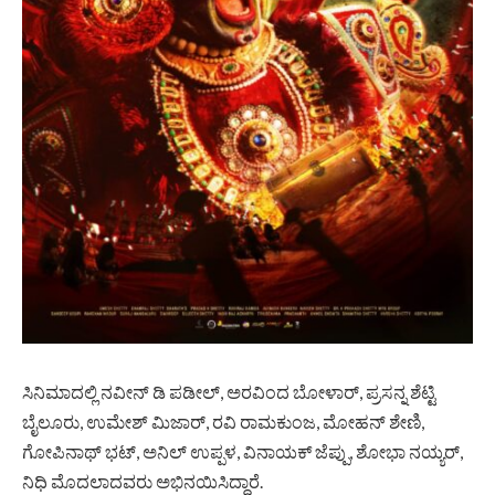
ಸಿನಿಮಾದಲ್ಲಿ ನವೀನ್ ಡಿ ಪಡೀಲ್, ಅರವಿಂದ ಬೋಳಾರ್, ಪ್ರಸನ್ನ ಶೆಟ್ಟಿ
ಬೈಲೂರು, ಉಮೇಶ್ ಮಿಜಾರ್, ರವಿ ರಾಮಕುಂಜ, ಮೋಹನ್ ಶೇಣಿ,
ಗೋಪಿನಾಥ್ ಭಟ್, ಅನಿಲ್ ಉಪ್ಪಳ, ವಿನಾಯಕ್ ಜೆಪ್ಪು, ಶೋಭಾ ನಯ್ಯರ್,
ನಿಧಿ ಮೊದಲಾದವರು ಅಭಿನಯಿಸಿದ್ದಾರೆ.