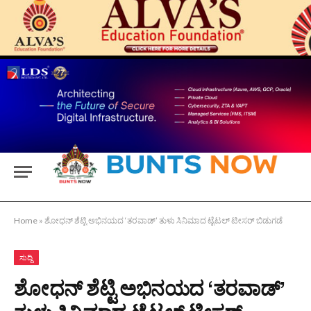
Home
»
ಶೋಧನ್ ಶೆಟ್ಟಿ ಅಭಿನಯದ ‘ತರವಾಡ್’ ತುಳು ಸಿನಿಮಾದ ಟೈಟಲ್ ಟೀಸರ್ ಬಿಡುಗಡೆ
ಸುದ್ದಿ
ಶೋಧನ್ ಶೆಟ್ಟಿ ಅಭಿನಯದ ‘ತರವಾಡ್’