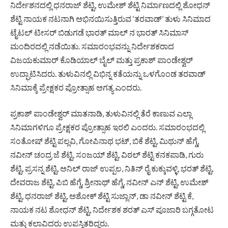
ನಿರ್ದೇಶನದಲ್ಲಿ ಧನರಾಜ್ ಶೆಟ್ಟಿ, ಉಮೇಶ್ ಶೆಟ್ಟಿ ನಿರ್ಮಾಣದಲ್ಲಿ ಶೋಧನ್
ಶೆಟ್ಟಿ ನಾಯಕ ನಟನಾಗಿ ಅಭಿನಯಿಸುತ್ತಿರುವ ‘ತರವಾಡ್’ ತುಳು ಸಿನಿಮಾದ
ಟೈಟಲ್ ಟೀಸರ್ ಬಿಡುಗಡೆ ಭಾರತ್ ಮಾಲ್ ನ ಭಾರತ್ ಸಿನಿಮಾಸ್
ಮಂದಿರದಲ್ಲಿ ನಡೆಯಿತು. ಸಮಾರಂಭವನ್ನು ನಿರ್ದೇಶಕರಾದ
ವಿಜಯಕುಮಾರ್ ಕೊಡಿಯಾಲ್ ಬೈಲ್ ಮತ್ತು ಪ್ರಕಾಶ್ ಪಾಂಡೇಶ್ವರ್
ಉದ್ಘಾಟಿಸಿದರು. ತುಳುವಿನಲ್ಲಿ ವಿಭಿನ್ನ ಕತೆಯನ್ನು ಒಳಗೊಂಡ ತರವಾಡ್
ಸಿನಿಮಾಕ್ಕೆ ಪ್ರೇಕ್ಷಕರ ಪ್ರೋತ್ಸಾಹ ಅಗತ್ಯ ಎಂದರು.
ಪ್ರಕಾಶ್ ಪಾಂಡೇಶ್ವರ್ ಮಾತನಾಡಿ, ತುಳುವಿನಲ್ಲಿ ತೆರೆ‌ ಕಾಣುವ ಎಲ್ಲಾ
ಸಿನಿಮಾಗಳಿಗೂ ಪ್ರೇಕ್ಷಕರ ಪ್ರೋತ್ಸಾಹ ಇರಲಿ ಎಂದರು. ಸಮಾರಂಭದಲ್ಲಿ
ಸಂತೋಷ್ ಶೆಟ್ಟಿ ಪಲ್ಲವಿ, ಗೋಪಿನಾಥ ಭಟ್, ಬಿಕೆ ಶೆಟ್ಟಿ, ಮಿಥುನ್ ಹೆಗ್ಡೆ,
ನವೀನ್ ಚಂದ್ರ ಜೆ ಶೆಟ್ಟಿ, ಸಂಜಯ್ ಶೆಟ್ಟಿ, ವಿಠಲ್ ಶೆಟ್ಟಿ ಕನಕಪಾಡಿ, ಗುರು
ಶೆಟ್ಟಿ, ಪ್ರಸನ್ನ ಶೆಟ್ಟಿ, ಅನಿಲ್ ರಾಜ್ ಉಪ್ಪಲ, ನಿತಿನ್ ರೈ ಕುಕ್ಕುವಳ್ಳಿ, ಭರತ್ ಶೆಟ್ಟಿ,
ದೇವರಾಜ ಶೆಟ್ಟಿ, ಪಿಬಿ ಹೆಗ್ಡೆ, ಶ್ರೀನಾಥ್ ಹೆಗ್ಡೆ, ನವೀನ್ ಎನ್ ಶೆಟ್ಟಿ, ಉಮೇಶ್
ಶೆಟ್ಟಿ, ಧನರಾಜ್ ಶೆಟ್ಟಿ, ಅಶೋಕ್ ಶೆಟ್ಟಿ ಸುಜ್ಲಾನ್, ಡಾ ನವೀನ್ ಶೆಟ್ಟಿ ಕೆ,
ನಾಯಕ ನಟ ಶೋಧನ್ ಶೆಟ್ಟಿ, ನಿರ್ದೇಶಕ ಶರತ್ ಎಸ್ ಪೂಜಾರಿ ಬಗ್ಗತೋಟ
ಮತ್ತು ಕಲಾವಿದರು ಉಪಸ್ಥಿತರಿದ್ದರು.