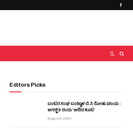
Faceb
Editors Picks
ಬಂಟರ ಸಂಘ ಬಂಟ್ವಾಳ ಬಿ.ಸಿ ರೋಡು ವಲಯ :
ಆಗಸ್ಟ್ 9 ರಂದು ‘ಆಟಿದ ಕೂಟ’
August 8, 2026