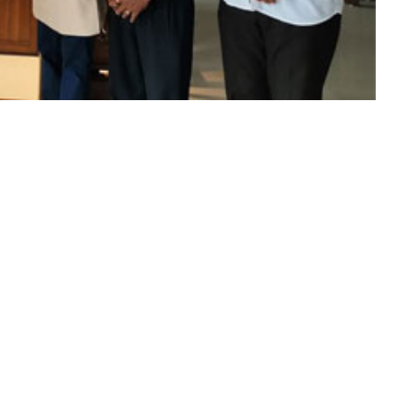
ತರ ಅವರು ಮಾಡುತ್ತಿರುವ ಸಮಾಜ ಸೇವೆಯನ್ನು ನೋಡಿ ಭಾವುಕರಾಗಿ
 1 ಕೋಟಿ ರೂಪಾಯಿಗಳ ಬೃಹತ್ ದೇಣಿಗೆಯನ್ನು ಘೋಷಿಸಿ
ಗಳಿಗೆ ಸ್ಪಂದಿಸುವಲ್ಲಿ ಮುಂದಾಗಿದ್ದಾರೆ. ಸ್ನೇಹಪರ ಧೋರಣೆ,
ದ ಸರಳ, ಸಜ್ಜನಿಕೆಯ, ನೇರ ನಡೆನುಡಿಯ ಸಹೃದಯಿ ವ್ಯಕ್ತಿಯಾಗಿ,
ಯಾಗಿ ಬದುಕುತ್ತಿರುವ ಕರ್ನಾಟಕ ರಾಜ್ಯೋತ್ಸವ ಪುರಸ್ಕೃತರಾದ
ೀಸಲಿಟ್ಟವರು.
ೌಂಡೇಶನ್ ಟ್ರಸ್ಟ್ ಎಂಬ ಸಂಸ್ಥೆಯನ್ನು ಸ್ಥಾಪಿಸಿ ಅದರ ಮೂಲಕ
ೀಯ ನೆರವು, ವಿಧವಾ ವೇತನ, ಬಡ ಹೆಣ್ಮಕ್ಕಳ ಮದುವೆಗೆ ನೆರವು,
ರತೀ ತಿಂಗಳು 50 ಲಕ್ಷ ರೂ. ಗಳಿಗೂ ಅಧಿಕ ಮೊತ್ತವನ್ನು ಸಮಾಜ ಸೇವೆಗಾಗಿ
ಪ್ ಆಫ್ ಕಂಪೆನಿಯ ಮೂಲಕ ಸಾವಿರಾರು ಮಂದಿಗೆ ಉದ್ಯೋಗವನ್ನು