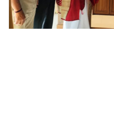
ಪಟ್ಲ ಸತೀಶ್ ಶೆಟ್ಟಿಯವರ ಮೇಲಿನ ಅಭಿಮಾನದಿಂದ ಮತ್ತು ನಿರಂ
ಮುಂಬೈ ಉದ್ಯಮಿ, ಸಮಾಜ ಸೇವಕ ಕುಸುಮೋದರ ಡಿ. ಶೆಟ್ಟಿಯವರು
ಫೌಂಡೇಶನ್ ನ ಮಹಾದಾನಿಗಳಲ್ಲೊರ್ವರಾಗಿ ಕಲೆ, ಕಲಾವಿದರ ಆಶೋತ್ತರ
ಔಧಾರ್ಯತೆ, ಸಾಮಾಜಿಕ ಕಳಕಳಿ ಎಲ್ಲದಕ್ಕೂ ಮಿಗಿಲಾಗಿ ನಿರಾಡಂಬರ
ಛಲಗಾರರಾಗಿ ತಮ್ಮ ಪ್ರಾಮಾಣಿಕ ನಿಲುವುಗಳಿಂದ ಸಮಾಜಕ್ಕೆ ಮಾದರಿ
ಕುಸುಮೋದರ ಶೆಟ್ಟಿಯವರು ತಮ್ಮ ಬದುಕನ್ನೇ ಸಮಾಜ ಸೇವೆಗಾಗಿ ಮ
ಜನ ಸಾಮಾನ್ಯರ ಕಲ್ಯಾಣಕ್ಕಾಗಿ ತಮ್ಮ ತಾಯಿಯ ಹೆಸರಿನಲ್ಲಿ ಭವಾನಿ ಫ
ಸಾವಿರಾರು ಮಂದಿ ಅಶಕ್ತ ಕುಟುಂಬದ ಬಾಳಿಗೆ ಬೆಳಕಾದವರು. ವೈದ್ಯಕ
ಶೈಕ್ಷಣಿಕ ನೆರವು, ಅಶಕ್ತರ ಮನೆ ನಿರ್ಮಾಣಕ್ಕೆ ನೆರವು ಸೇರಿದಂತೆ ಪ್
ಮೀಸಲಿಟ್ಟವರು ಕುಸುಮೋದರ ಶೆಟ್ಟಿಯವರು. ತಮ್ಮ ಭವಾನಿ ಗ್ರೂ