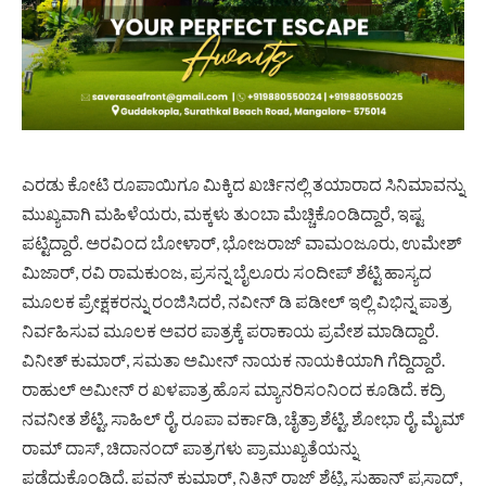
ಎರಡು ಕೋಟಿ ರೂಪಾಯಿಗೂ ಮಿಕ್ಕಿದ ಖರ್ಚಿನಲ್ಲಿ ತಯಾರಾದ ಸಿನಿಮಾವನ್ನು
ಮುಖ್ಯವಾಗಿ ಮಹಿಳೆಯರು, ಮಕ್ಕಳು ತುಂಬಾ ಮೆಚ್ಚಿಕೊಂಡಿದ್ದಾರೆ, ಇಷ್ಟ
ಪಟ್ಟಿದ್ದಾರೆ. ಅರವಿಂದ ಬೋಳಾರ್, ಭೋಜರಾಜ್ ವಾಮಂಜೂರು, ಉಮೇಶ್
ಮಿಜಾರ್, ರವಿ ರಾಮಕುಂಜ, ಪ್ರಸನ್ನ ಬೈಲೂರು ಸಂದೀಪ್ ಶೆಟ್ಟಿ ಹಾಸ್ಯದ
ಮೂಲಕ ಪ್ರೇಕ್ಷಕರನ್ನು ರಂಜಿಸಿದರೆ, ನವೀನ್ ಡಿ ಪಡೀಲ್ ಇಲ್ಲಿ ವಿಭಿನ್ನ ಪಾತ್ರ
ನಿರ್ವಹಿಸುವ ಮೂಲಕ ಅವರ ಪಾತ್ರಕ್ಕೆ ಪರಾಕಾಯ ಪ್ರವೇಶ ಮಾಡಿದ್ದಾರೆ.
ವಿನೀತ್ ಕುಮಾರ್, ಸಮತಾ ಅಮೀನ್ ನಾಯಕ ನಾಯಕಿಯಾಗಿ ಗೆದ್ದಿದ್ದಾರೆ.
ರಾಹುಲ್ ಅಮೀನ್ ರ ಖಳಪಾತ್ರ ಹೊಸ ಮ್ಯಾನರಿಸಂನಿಂದ ಕೂಡಿದೆ. ಕದ್ರಿ
ನವನೀತ ಶೆಟ್ಟಿ, ಸಾಹಿಲ್ ರೈ, ರೂಪಾ ವರ್ಕಾಡಿ, ಚೈತ್ರಾ ಶೆಟ್ಟಿ, ಶೋಭಾ ರೈ, ಮೈಮ್
ರಾಮ್ ದಾಸ್, ಚಿದಾನಂದ್ ಪಾತ್ರಗಳು ಪ್ರಾಮುಖ್ಯತೆಯನ್ನು
ಪಡೆದುಕೊಂಡಿದೆ. ಪವನ್ ಕುಮಾರ್, ನಿತಿನ್ ರಾಜ್ ಶೆಟ್ಟಿ, ಸುಹಾನ್ ಪ್ರಸಾದ್,