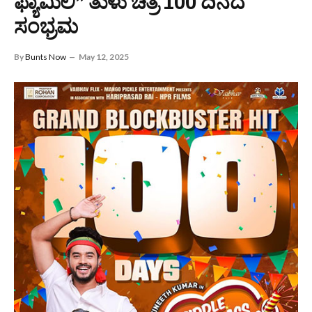
ಫ್ಯಾಮಿಲಿ” ತುಳು ಚಿತ್ರ 100 ದಿನದ
ಸಂಭ್ರಮ
By
Bunts Now
May 12, 2025
ರೋಹನ್ ಕಾರ್ಪೊರೇಷನ್ ಅರ್ಪಿಸುವ, ವೈಭವ್ ಫ್ಲಿಕ್ಸ್ ಮತ್ತು ಮ್ಯಾಂಗೋ