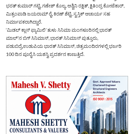
ಭರತ್ ಕುಮಾರ್ ಗಟ್ಟಿ, ಗಣೇಶ್ ಕೊಲ್ಯ, ಅಶ್ವಿನಿ ರಕ್ಷಿತ್, ಕ್ಷಿತಿಂದ್ರ ಕೋಟೆಕಾರ್,
ಮಿತ್ರಂಪಾಡಿ ಜಯರಾಮ್ ರೈ, ಕಿರಣ್ ಶೆಟ್ಟಿ, ಸ್ವಸ್ತಿಕ್ ಆಚಾರ್ಯ ಸಹ
ನಿರ್ಮಾಪಕರಾಗಿದ್ದಾರೆ.
‘ಮಿಡಲ್ ಕ್ಲಾಸ್ ಫ್ಯಾಮಿಲಿ’ ತುಳು ಸಿನಿಮಾ ಮಂಗಳೂರಿನಲ್ಲಿ ಭಾರತ್
ಮಾಲ್’ನ ಬಿಗ್ ಸಿನಿಮಾಸ್, ಭಾರತ್ ಸಿನಿಮಾಸ್ ಪುತ್ತೂರು,
ಪಡುಬಿದ್ರೆ,ಉಡುಪಿಯ ಭಾರತ್ ಸಿನಿಮಾಸ್, ಚಿತ್ರಮಂದಿರಗಳಲ್ಲಿ ಭರ್ಜರಿ
100 ದಿನ ಪೂರೈಸಿ ಯಶಸ್ವಿ ಪ್ರದರ್ಶನ ಕಾಣುತ್ತಿದೆ.