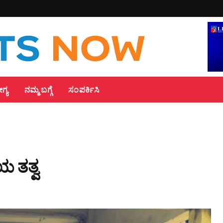
್ಯ
ನಮ್ಮ ಬಗ್ಗೆ
ಸಂಪರ್ಕಿಸಿ
 ತತ್ವ