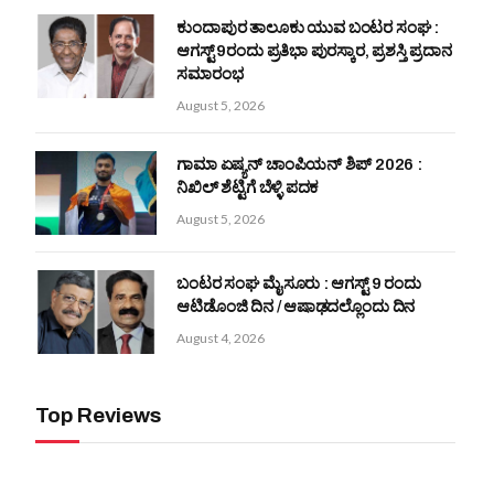
ಕುಂದಾಪುರ ತಾಲೂಕು ಯುವ ಬಂಟರ ಸಂಘ :
ಆಗಸ್ಟ್ 9ರಂದು ಪ್ರತಿಭಾ ಪುರಸ್ಕಾರ, ಪ್ರಶಸ್ತಿ ಪ್ರದಾನ
ಸಮಾರಂಭ
August 5, 2026
ಗಾಮಾ ಏಷ್ಯನ್ ಚಾಂಪಿಯನ್‌ ಶಿಪ್‌ 2026 :
ನಿಖಿಲ್ ಶೆಟ್ಟಿಗೆ ಬೆಳ್ಳಿ ಪದಕ
August 5, 2026
ಬಂಟರ ಸಂಘ ಮೈಸೂರು : ಆಗಸ್ಟ್ 9 ರಂದು
ಆಟಿಡೊಂಜಿ ದಿನ / ಆಷಾಢದಲ್ಲೊಂದು ದಿನ
August 4, 2026
Top Reviews