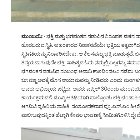
ಮುಂಬಯಿ
:- ಭಕ್ತಿ ಮತ್ತು ಭಗವಂತನ ನಡುವಿನ ನಿರೂಪಣೆ ವಚನ ಸಾಹಿ
ಹೊರಬರುವ ಸ್ಥಿತಿ. ಅಹಂಕಾರದ ನಿರಾಕರಣೆಯೇ ಭಕ್ತಿಯ ತತ್ವವಾಗ
ಸ್ಥಿತಿಗತಿಯನ್ನು ನಿರಾಕರಿಸಬೇಕು. ಆ ಕೆಲಸವನ್ನು ಭಕ್ತಿ ಮಾಡುತ್ತದ
ತನ್ಮಯವಾಗುವುದೇ ಭಕ್ತಿ. ಸಾಹಿತ್ಯದ ಓದು ನಮ್ಮಲ್ಲಿ ಎಲ್ಲರನ್ನು
ಭಗವಂತನ ನಡುವಿನ ಸಂಬಂಧ ಅನಾದಿ ಕಾಲದಿಂದಲೂ ನಡೆದು ಬಂದಿ
ಬಸವಣ್ಣ ಅದಕ್ಕೆ ಹೊಸ ಆಯಾಮವನ್ನು ನೀಡಿದರು ಎಂದು ಮಂಗಳೂರು ವಿ
ಅವರು ಅಭಿಪ್ರಾಯ ಪಟ್ಟರು. ಅವರು ಎಪ್ರಿಲ್ 30ರಂದು ಮುಂಬಯಿ ವ
ಕಾರ್ಯಕ್ರಮದಲ್ಲಿ ಮುಖ್ಯ ಅತಿಥಿಯಾಗಿ ಪಾಲ್ಗೊಂಡು ಭಕ್ತಿ ಭಂಡಾರ
ಆಗಮಿಸಿದ್ದ ಹಿರಿಯ ಸಾಹಿತಿ, ಸಂಶೋಧಕರಾದ ಪ್ರೊ.ಎಸ್.ಎಂ ಹೀರ
ಪಾಲಿಸುವುದಕ್ಕಿಂತ ಹೆಚ್ಚಾಗಿ ಕೇವಲ ಭಾಷಣಕ್ಕೆ ಸೀಮಿತಗೊಳಿಸಿದ್ದೇವೆ