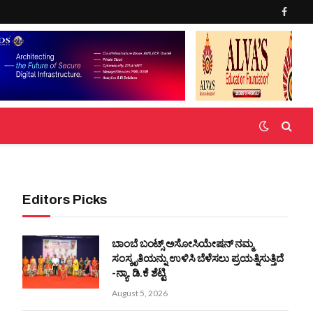
Faceb
Editors Picks
ಬಾಂಬೆ ಬಂಟ್ಸ್ ಅಸೋಸಿಯೇಷನ್ ನಮ್ಮ
ಸಂಸ್ಕೃತಿಯನ್ನು ಉಳಿಸಿ ಬೆಳೆಸಲು ಪ್ರಯತ್ನಿಸುತ್ತಿದೆ
-ನ್ಯಾ. ಡಿ.ಕೆ ಶೆಟ್ಟಿ
August 5, 2026