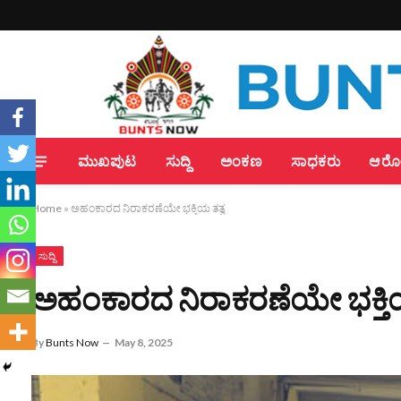
ಮುಖಪುಟ
ಸುದ್ದಿ
ಅಂಕಣ
ಸಾಧಕರು
ಆರೋಗ
Home
»
ಅಹಂಕಾರದ ನಿರಾಕರಣೆಯೇ ಭಕ್ತಿಯ ತತ್ವ
ಸುದ್ದಿ
ಅಹಂಕಾರದ ನಿರಾಕರಣೆಯೇ ಭಕ್ತಿಯ
By
Bunts Now
May 8, 2025