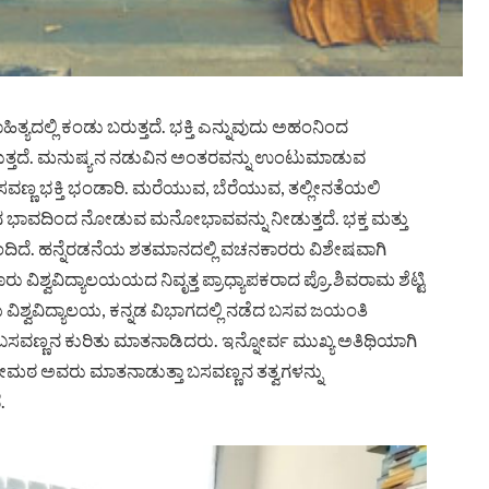
ತ್ಯದಲ್ಲಿ ಕಂಡು ಬರುತ್ತದೆ. ಭಕ್ತಿ ಎನ್ನುವುದು ಅಹಂನಿಂದ
ಿರುತ್ತದೆ. ಮನುಷ್ಯನ ನಡುವಿನ ಅಂತರವನ್ನು ಉಂಟುಮಾಡುವ
ೆ. ಬಸವಣ್ಣ ಭಕ್ತಿ ಭಂಡಾರಿ. ಮರೆಯುವ, ಬೆರೆಯುವ, ತಲ್ಲೀನತೆಯಲಿ
 ಸಮಾನ ಭಾವದಿಂದ ನೋಡುವ ಮನೋಭಾವವನ್ನು ನೀಡುತ್ತದೆ. ಭಕ್ತ ಮತ್ತು
ದೆ. ಹನ್ನೆರಡನೆಯ ಶತಮಾನದಲ್ಲಿ ವಚನಕಾರರು ವಿಶೇಷವಾಗಿ
ಶ್ವವಿದ್ಯಾಲಯಯದ ನಿವೃತ್ತ ಪ್ರಾಧ್ಯಾಪಕರಾದ ಪ್ರೊ.ಶಿವರಾಮ ಶೆಟ್ಟಿ
ಿಶ್ವವಿದ್ಯಾಲಯ, ಕನ್ನಡ ವಿಭಾಗದಲ್ಲಿ ನಡೆದ ಬಸವ ಜಯಂತಿ
ಿ ಬಸವಣ್ಣನ ಕುರಿತು ಮಾತನಾಡಿದರು. ಇನ್ನೋರ್ವ ಮುಖ್ಯ ಅತಿಥಿಯಾಗಿ
ೇಮಠ ಅವರು ಮಾತನಾಡುತ್ತಾ ಬಸವಣ್ಣನ ತತ್ವಗಳನ್ನು
.