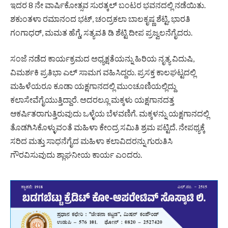
ಇದರ 8 ನೇ ವಾರ್ಷಿಕೋತ್ಸವ ಸುರತ್ಕಲ್ ಬಂಟರ ಭವನದಲ್ಲಿ ನಡೆಯಿತು.
ಶಕುಂತಳಾ ರಮಾನಂದ ಭಟ್, ಚಂದ್ರಕಲಾ ಬಾಲಕೃಷ್ಣ ಶೆಟ್ಟಿ, ಭಾರತಿ
ಗಂಗಾಧರ್, ಮಮತ ಹೆಗ್ಡೆ, ಸತ್ಯವತಿ ಡಿ ಶೆಟ್ಟಿ ದೀಪ ಪ್ರಜ್ವಲನೆಗೈದರು.
ಸಂಜೆ ನಡೆದ ಕಾರ್ಯಕ್ರಮದ ಅಧ್ಯಕ್ಷತೆಯನ್ನು ಹಿರಿಯ ನೃತ್ಯ ವಿದುಷಿ,
ವಿಮರ್ಶಕಿ ಪ್ರತಿಭಾ ಎಲ್ ಸಾಮಗ ವಹಿಸಿದ್ದರು. ಪ್ರಸಕ್ತ ಕಾಲಘಟ್ಟದಲ್ಲಿ
ಮಹಿಳೆಯರೂ ಕೂಡಾ ಯಕ್ಷಗಾನದಲ್ಲಿ ಮುಂಚೂಣಿಯಲ್ಲಿದ್ದು
ಕಲಾಸೇವೆಗೈಯುತ್ತಿದ್ದಾರೆ. ಅದರಲ್ಲೂ ಮಕ್ಕಳು ಯಕ್ಷಗಾನದತ್ತ
ಆಕರ್ಷಿತರಾಗುತ್ತಿರುವುದು ಒಳ್ಳೆಯ ಬೆಳವಣಿಗೆ. ಮಕ್ಕಳನ್ನು ಯಕ್ಷಗಾನದಲ್ಲಿ
ತೊಡಗಿಸಿಕೊಳ್ಳುವಂತೆ ಮಹಿಳಾ ಕೇಂದ್ರ ಸಮಿತಿ ಶ್ರಮ ಪಟ್ಟಿದೆ. ನೇಪಥ್ಯಕ್ಕೆ
ಸರಿದ ಮತ್ತು ಸಾಧನೆಗೈದ ಮಹಿಳಾ ಕಲಾವಿದರನ್ನು ಗುರುತಿಸಿ
ಗೌರವಿಸುವುದು ಶ್ಲಾಘನೀಯ ಕಾರ್ಯ ಎಂದರು.