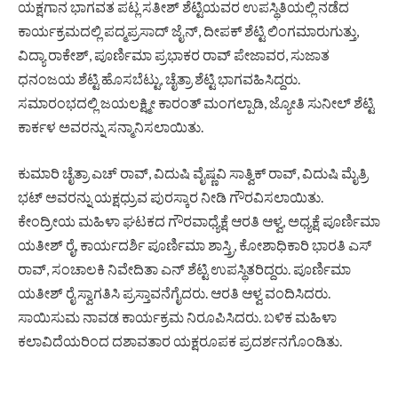
ಯಕ್ಷಗಾನ ಭಾಗವತ ಪಟ್ಲ ಸತೀಶ್ ಶೆಟ್ಟಿಯವರ ಉಪಸ್ಥಿತಿಯಲ್ಲಿ ನಡೆದ
ಕಾರ್ಯಕ್ರಮದಲ್ಲಿ ಪದ್ಮಪ್ರಸಾದ್ ಜೈನ್, ದೀಪಕ್ ಶೆಟ್ಟಿ ಲಿಂಗಮಾರುಗುತ್ತು,
ವಿದ್ಯಾ ರಾಕೇಶ್, ಪೂರ್ಣಿಮಾ ಪ್ರಭಾಕರ ರಾವ್ ಪೇಜಾವರ, ಸುಜಾತ
ಧನಂಜಯ ಶೆಟ್ಟಿ ಹೊಸಬೆಟ್ಟು, ಚೈತ್ರಾ ಶೆಟ್ಟಿ ಭಾಗವಹಿಸಿದ್ದರು.
ಸಮಾರಂಭದಲ್ಲಿ ಜಯಲಕ್ಷ್ಮೀ ಕಾರಂತ್ ಮಂಗಲ್ಪಾಡಿ, ಜ್ಯೋತಿ ಸುನೀಲ್ ಶೆಟ್ಟಿ
ಕಾರ್ಕಳ ಅವರನ್ನು ಸನ್ಮಾನಿಸಲಾಯಿತು.
ಕುಮಾರಿ ಚೈತ್ರಾ ಎಚ್ ರಾವ್, ವಿದುಷಿ ವೈಷ್ಣವಿ ಸಾತ್ವಿಕ್ ರಾವ್, ವಿದುಷಿ ಮೈತ್ರಿ
ಭಟ್ ಅವರನ್ನು ಯಕ್ಷಧ್ರುವ ಪುರಸ್ಕಾರ ನೀಡಿ ಗೌರವಿಸಲಾಯಿತು.
ಕೇಂದ್ರೀಯ ಮಹಿಳಾ ಘಟಕದ ಗೌರವಾಧ್ಯೆಕ್ಷೆ ಆರತಿ ಆಳ್ವ, ಅಧ್ಯಕ್ಷೆ ಪೂರ್ಣಿಮಾ
ಯತೀಶ್ ರೈ, ಕಾರ್ಯದರ್ಶಿ ಪೂರ್ಣಿಮಾ ಶಾಸ್ತ್ರಿ, ಕೋಶಾಧಿಕಾರಿ ಭಾರತಿ ಎಸ್
ರಾವ್, ಸಂಚಾಲಕಿ ನಿವೇದಿತಾ ಎನ್ ಶೆಟ್ಟಿ ಉಪಸ್ಥಿತರಿದ್ದರು. ಪೂರ್ಣಿಮಾ
ಯತೀಶ್ ರೈ ಸ್ವಾಗತಿಸಿ ಪ್ರಸ್ತಾವನೆಗೈದರು. ಆರತಿ ಆಳ್ವ ವಂದಿಸಿದರು.
ಸಾಯಿಸುಮ ನಾವಡ ಕಾರ್ಯಕ್ರಮ‌ ನಿರೂಪಿಸಿದರು. ಬಳಿಕ ಮಹಿಳಾ
ಕಲಾವಿದೆಯರಿಂದ ದಶಾವತಾರ ಯಕ್ಷರೂಪಕ ಪ್ರದರ್ಶನಗೊಂಡಿತು.