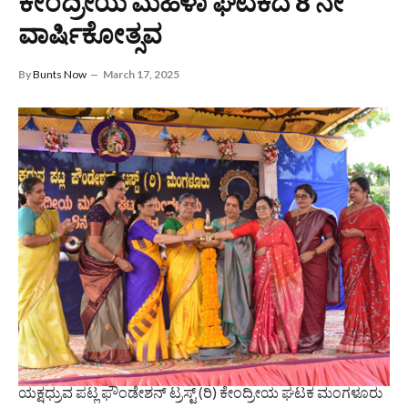
ಕೇಂದ್ರೀಯ ಮಹಿಳಾ ಘಟಕದ 8 ನೇ
ವಾರ್ಷಿಕೋತ್ಸವ
By
Bunts Now
March 17, 2025
ಯಕ್ಷಧ್ರುವ ಪಟ್ಲ ಫೌಂಡೇಶನ್ ಟ್ರಸ್ಟ್ (ರಿ) ಕೇಂದ್ರೀಯ ಘಟಕ ಮಂಗಳೂರು