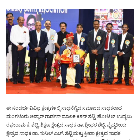
ಈ ಸಂದರ್ಭ ವಿವಿಧ ಕ್ಷೇತ್ರಗಳಲ್ಲಿ ಸಾಧನೆಗೈದ ಸಮಾಜದ ಸಾಧಕರಾದ
ಮಂಗಳೂರು ಅಡ್ಯಾರ್ ಗಾರ್ಡನ್ ಮಾಲಕ ಕಿಶನ್ ಶೆಟ್ಟಿ, ಹೋಟೆಲ್ ಉದ್ಯಮಿ
ರಘುರಾಮ ಕೆ. ಶೆಟ್ಟಿ, ಶಿಕ್ಷಣ ಕ್ಷೇತ್ರದ ಸಾಧಕ ಡಾ. ಶ್ರೀಧರ ಶೆಟ್ಟಿ, ವೈದ್ಯಕೀಯ
ಕ್ಷೇತ್ರದ ಸಾಧಕ ಡಾ. ಸುನಿಲ್ ಎಚ್. ಶೆಟ್ಟಿ ಮತ್ತು ಕ್ರೀಡಾ ಕ್ಷೇತ್ರದ ಸಾಧಕ