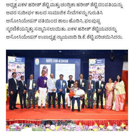
ಅಧ್ಯಕ್ಷ ಐಕಳ ಹರೀಶ್ ಶೆಟ್ಟಿ ಮತ್ತು ಚಂದ್ರಿಕಾ ಹರೀಶ್ ಶೆಟ್ಟಿ ದಂಪತಿಯನ್ನು
ಅವರ ಸುದೀರ್ಘ ಕಾಲದ ಸಾಮಾಜಿಕ ಸೇವೆಗಳನ್ನು ಗುರುತಿಸಿ
ಅಸೋಸಿಯೇಷನ್ ವತಿಯಿಂದ ಶಾಲು ಹೊದಿಸಿ, ಫಲಪುಷ್ಪ
ಸ್ಮರಣಿಕೆಯನ್ನಿತ್ತು ಸನ್ಮಾನಿಸಲಾಯಿತು. ಐಕಳ ಹರೀಶ್ ಶೆಟ್ಟಿಯವರನ್ನು
ಅಸೋಸಿಯೇಷನ್ ಉಪಾಧ್ಯಕ್ಷ ನ್ಯಾಯವಾದಿ ಡಿ.ಕೆ. ಶೆಟ್ಟಿ ಪರಿಚಯಿಸಿದರು.