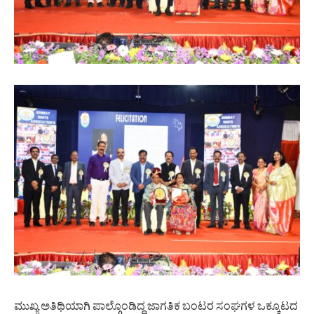
ಮುಖ್ಯ ಅತಿಥಿಯಾಗಿ ಪಾಲ್ಗೊಂಡಿದ್ದ ಜಾಗತಿಕ ಬಂಟರ ಸಂಘಗಳ ಒಕ್ಕೂಟದ