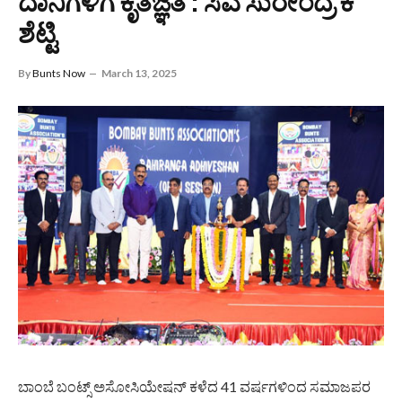
ದಾನಿಗಳಿಗೆ ಕೃತಜ್ಞತೆ : ಸಿಎ ಸುರೇಂದ್ರ ಕೆ
ಶೆಟ್ಟಿ
By
Bunts Now
March 13, 2025
ಬಾಂಬೆ ಬಂಟ್ಸ್ ಅಸೋಸಿಯೇಷನ್ ಕಳೆದ 41 ವರ್ಷಗಳಿಂದ ಸಮಾಜಪರ