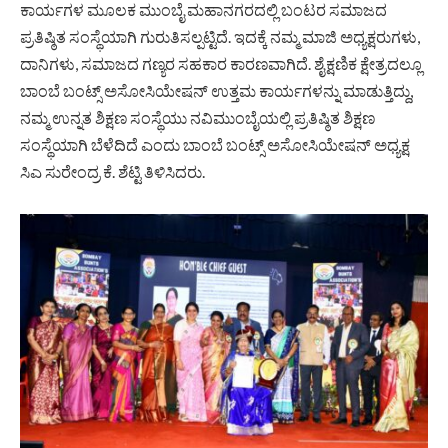
ಕಾರ್ಯಗಳ ಮೂಲಕ ಮುಂಬೈ ಮಹಾನಗರದಲ್ಲಿ ಬಂಟರ ಸಮಾಜದ
ಪ್ರತಿಷ್ಠಿತ ಸಂಸ್ಥೆಯಾಗಿ ಗುರುತಿಸಲ್ಪಟ್ಟಿದೆ. ಇದಕ್ಕೆ ನಮ್ಮ ಮಾಜಿ ಅಧ್ಯಕ್ಷರುಗಳು,
ದಾನಿಗಳು, ಸಮಾಜದ ಗಣ್ಯರ ಸಹಕಾರ ಕಾರಣವಾಗಿದೆ. ಶೈಕ್ಷಣಿಕ ಕ್ಷೇತ್ರದಲ್ಲೂ
ಬಾಂಬೆ ಬಂಟ್ಸ್ ಅಸೋಸಿಯೇಷನ್ ಉತ್ತಮ ಕಾರ್ಯಗಳನ್ನು ಮಾಡುತ್ತಿದ್ದು,
ನಮ್ಮ ಉನ್ನತ ಶಿಕ್ಷಣ ಸಂಸ್ಥೆಯು ನವಿಮುಂಬೈಯಲ್ಲಿ ಪ್ರತಿಷ್ಠಿತ ಶಿಕ್ಷಣ
ಸಂಸ್ಥೆಯಾಗಿ ಬೆಳೆದಿದೆ ಎಂದು ಬಾಂಬೆ ಬಂಟ್ಸ್ ಅಸೋಸಿಯೇಷನ್ ಅಧ್ಯಕ್ಷ
ಸಿಎ ಸುರೇಂದ್ರ ಕೆ. ಶೆಟ್ಟಿ ತಿಳಿಸಿದರು.