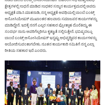
ಕ್ಷೇತ್ರಗಳಲ್ಲಿ ಸಾಧನೆ ಮಾಡಿದ ಸಾಧಕರ ಸನ್ಮಾನ ಕಾರ್ಯಕ್ರಮದಲ್ಲಿ ಅವರು
ಅಧ್ಯಕ್ಷತೆ ವಹಿಸಿ ಮಾತನಾಡಿ, ನನ್ನ ಅಧ್ಯಕ್ಷತೆ ಅವಧಿಯಲ್ಲಿ ಬಾಂಬೆ ಬಂಟ್ಸ್
ಅಸೋಸಿಯೇಷನ್ ಮುಖಾಂತರ ಹಲವಾರು ಸಮಾಜಪರ ಕಾರ್ಯಗಳನ್ನು
ಮಾಡಿದ್ದೇನೆ. ಇದಕ್ಕೆ ನನಗೆ ಎಲ್ಲರ ಸಹಕಾರ ಪ್ರೋತ್ಸಾಹ ದೊರೆತಿದ್ದು, ಈ
ಸಂದರ್ಭ ನಾನು ಅವರಿಗೆಲ್ಲರಿಗೂ ಕೃತಜ್ಞತೆ ಸಲ್ಲಿಸುತ್ತೇನೆ. ಭವಿಷ್ಯದಲ್ಲೂ
ಬಾಂಬೆ ಬಂಟ್ಸ್ ಅಸೋಸಿಯೇಷನ್ ಇನ್ನಷ್ಟು ಅಭಿವೃದ್ಧಿಪರ ಕಾರ್ಯಗಳನ್ನು
ಆಯೋಜಿಸುವಂತಾಗಬೇಕು. ನೂತನ ಕಾರ್ಯಕಾರಿ ಸಮಿತಿಗೆ ನನ್ನ ಎಲ್ಲಾ
ರೀತಿಯ ಸಹಕಾರ ಇದೆ ಎಂದರು.