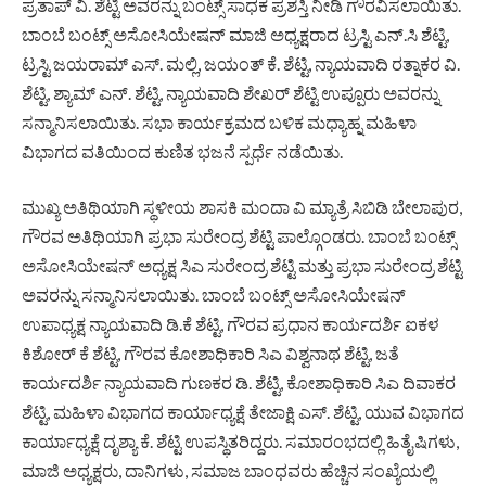
ಪ್ರತಾಪ್ ವಿ. ಶೆಟ್ಟಿ ಅವರನ್ನು ಬಂಟ್ಸ್ ಸಾಧಕ ಪ್ರಶಸ್ತಿ ನೀಡಿ ಗೌರವಿಸಲಾಯಿತು.
ಬಾಂಬೆ ಬಂಟ್ಸ್ ಅಸೋಸಿಯೇಷನ್ ಮಾಜಿ ಅಧ್ಯಕ್ಷರಾದ ಟ್ರಸ್ಟಿ ಎನ್.ಸಿ ಶೆಟ್ಟಿ,
ಟ್ರಸ್ಟಿ ಜಯರಾಮ್ ಎಸ್. ಮಲ್ಲಿ, ಜಯಂತ್ ಕೆ. ಶೆಟ್ಟಿ, ನ್ಯಾಯವಾದಿ ರತ್ನಾಕರ ವಿ.
ಶೆಟ್ಟಿ, ಶ್ಯಾಮ್ ಎನ್. ಶೆಟ್ಟಿ, ನ್ಯಾಯವಾದಿ ಶೇಖರ್ ಶೆಟ್ಟಿ ಉಪ್ಪೂರು ಅವರನ್ನು
ಸನ್ಮಾನಿಸಲಾಯಿತು. ಸಭಾ ಕಾರ್ಯಕ್ರಮದ ಬಳಿಕ ಮಧ್ಯಾಹ್ನ ಮಹಿಳಾ
ವಿಭಾಗದ ವತಿಯಿಂದ ಕುಣಿತ ಭಜನೆ ಸ್ಪರ್ಧೆ ನಡೆಯಿತು.
ಮುಖ್ಯ ಅತಿಥಿಯಾಗಿ ಸ್ಥಳೀಯ ಶಾಸಕಿ ಮಂದಾ ವಿ ಮ್ಯಾತ್ರೆ ಸಿಬಿಡಿ ಬೇಲಾಪುರ,
ಗೌರವ ಅತಿಥಿಯಾಗಿ ಪ್ರಭಾ ಸುರೇಂದ್ರ ಶೆಟ್ಟಿ ಪಾಲ್ಗೊಂಡರು. ಬಾಂಬೆ ಬಂಟ್ಸ್
ಅಸೋಸಿಯೇಷನ್ ಅಧ್ಯಕ್ಷ ಸಿಎ ಸುರೇಂದ್ರ ಶೆಟ್ಟಿ ಮತ್ತು ಪ್ರಭಾ ಸುರೇಂದ್ರ ಶೆಟ್ಟಿ
ಅವರನ್ನು ಸನ್ಮಾನಿಸಲಾಯಿತು. ಬಾಂಬೆ ಬಂಟ್ಸ್ ಅಸೋಸಿಯೇಷನ್
ಉಪಾಧ್ಯಕ್ಷ ನ್ಯಾಯವಾದಿ ಡಿ.ಕೆ ಶೆಟ್ಟಿ, ಗೌರವ ಪ್ರಧಾನ ಕಾರ್ಯದರ್ಶಿ ಐಕಳ
ಕಿಶೋರ್ ಕೆ ಶೆಟ್ಟಿ, ಗೌರವ ಕೋಶಾಧಿಕಾರಿ ಸಿಎ ವಿಶ್ವನಾಥ ಶೆಟ್ಟಿ, ಜತೆ
ಕಾರ್ಯದರ್ಶಿ ನ್ಯಾಯವಾದಿ ಗುಣಕರ ಡಿ. ಶೆಟ್ಟಿ, ಕೋಶಾಧಿಕಾರಿ ಸಿಎ ದಿವಾಕರ
ಶೆಟ್ಟಿ, ಮಹಿಳಾ ವಿಭಾಗದ ಕಾರ್ಯಾಧ್ಯಕ್ಷೆ ತೇಜಾಕ್ಷಿ ಎಸ್. ಶೆಟ್ಟಿ, ಯುವ ವಿಭಾಗದ
ಕಾರ್ಯಾಧ್ಯಕ್ಷೆ ದೃಶ್ಯಾ ಕೆ. ಶೆಟ್ಟಿ ಉಪಸ್ಥಿತರಿದ್ದರು. ಸಮಾರಂಭದಲ್ಲಿ ಹಿತೈಷಿಗಳು,
ಮಾಜಿ ಅಧ್ಯಕ್ಷರು, ದಾನಿಗಳು, ಸಮಾಜ ಬಾಂಧವರು ಹೆಚ್ಚಿನ ಸಂಖ್ಯೆಯಲ್ಲಿ