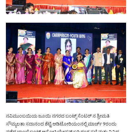
ನವಿಮುಂಬಯಿಯ ಜೂಯಿ ನಗರದ ಬಂಟ್ಸ್ ಸೆಂಟರ್ ನ ಶ್ರೀಮತಿ
ಸೌಮ್ಯಲತಾ ಸದಾನಂದ ಶೆಟ್ಟಿ ಆಡಿಟೋರಿಯಂನಲ್ಲಿ ಮಾರ್ಚ್ 9ರಂದು
ನಡೆದ ಬಾಂಬೆ ಬಂಟ್ಸ್ ಅಸೋಸಿಯೇಷನ್ ಬಹಿರಂಗ ಸಭೆ ಮತ್ತು ವಿವಿಧ