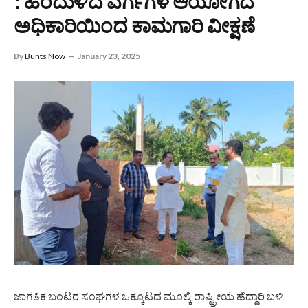
: ಹಿಂದುಳಿದ ವರ್ಗಗಳ ಆಯೋಗದ
ಅಧಿಕಾರಿಯಿಂದ ಕಾಮಗಾರಿ ವೀಕ್ಷಣೆ
By
Bunts Now
January 23, 2025
ಜಾಗತಿಕ ಬಂಟರ ಸಂಘಗಳ ಒಕ್ಕೂಟದ ಮೂಲ್ಕಿ ರಾಷ್ಟ್ರೀಯ ಹೆದ್ದಾರಿ ಬಳಿ