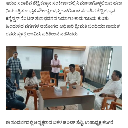
ಇರುವ ಸದಾಶಿವ ಶೆಟ್ಟಿ ಕನ್ಯಾನ ಸಂಕೀರ್ಣದಲ್ಲಿ ನಿರ್ಮಾಣಗೊಳ್ಳಲಿರುವ ಹವಾ
ನಿಯಂತ್ರಿತ ಉನ್ನತ ಸೌಲಭ್ಯಗಳನ್ನು ಒಳಗೊಂಡ ಸದಾಶಿವ ಶೆಟ್ಟಿ ಕನ್ಯಾನ
ಕನ್ವೆನ್ಷನ್ ಸೆಂಟರ್ ಸಭಾಭವನದ ನಿರ್ಮಾಣ ಕಾಮಗಾರಿಯ ಕುರಿತು
ಹಿಂದುಳಿದ ವರ್ಗಗಳ ಆಯೋಗದ ಅಧಿಕಾರಿ ಶ್ರೀಮತಿ ಬಿಂದಿಯಾ ನಾಯಕ್
ರವರು ಸ್ಥಳಕ್ಕೆ ಆಗಮಿಸಿ ಪರಿಶೀಲನೆ ನಡೆಸಿದರು.
ಈ ಸಂದರ್ಭದಲ್ಲಿ ಅಧ್ಯಕ್ಷರಾದ ಐಕಳ ಹರೀಶ್ ಶೆಟ್ಟಿ, ಉಪಾಧ್ಯಕ್ಷ ಕರ್ನಿರೆ