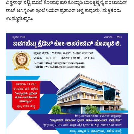
ವಿಶ್ವನಾಥ್ ಶೆಟ್ಟಿ, ಮಾಜಿ ಕೋಶಾಧಿಕಾರಿ ಕೊಲ್ಲಾಡಿ ಬಾಲಕೃಷ್ಣ ರೈ, ಪಂಚಾಯತ್
ರಾಜ್ ಅಸಿಸ್ಟೆಂಟ್ ಇಂಜಿನಿಯರ್ ಪ್ರಶಾಂತ್ ಆಳ್ವ ಕಾವೂರು, ಮತ್ತಿತರರು
ಉಪಸ್ಥಿತರಿದ್ದರು.