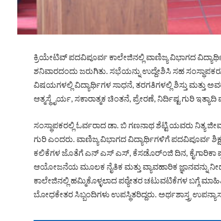
ಕ್ರಿಯೇಟಿವ್ ಪದವಿಪೂರ್ವ ಕಾಲೇಜಿನಲ್ಲಿ ವಾಣಿಜ್ಯ ವಿಭಾಗದ ವಿದ್ಯಾ
ಶನಿವಾರದಂದು ಜರುಗಿತು. ಸಭೆಯನ್ನು ಉದ್ದೇಶಿಸಿ ಸಹ ಸಂಸ್ಥಾಪಕರ
ವಿಷಯಗಳಲ್ಲಿ ವಿದ್ಯಾರ್ಥಿಗಳ ಸಾಧನೆ, ತರಗತಿಗಳಲ್ಲಿ ಶಿಸ್ತು ಮತ್ತು ಅ
ಆತ್ಮಸ್ಥೈರ್ಯ, ಸಕಾರಾತ್ಮಕ ಚಿಂತನೆ, ಪ್ರೇರಣೆ, ನಿರ್ದಿಷ್ಟ ಗುರಿ ಇ
ಸಂಸ್ಥಾಪಕರಲ್ಲಿ ಓರ್ವರಾದ ಡಾ. ಬಿ ಗಣನಾಥ ಶೆಟ್ಟಿ ಯವರು ನಿತ್ಯ ಜ
ಗುರಿ ಎಂದರು. ವಾಣಿಜ್ಯ ವಿಭಾಗದ ವಿದ್ಯಾರ್ಥಿಗಳಿಗೆ ಪದವಿಪೂರ್ವ ಶಿ
ಕಲಿಕೆಗಳ ಜೊತೆಗೆ ಎನ್ ಎಸ್ ಎಸ್, ಕೆಸಡೊರ್ಂಜಿ ದಿನ, ಕೈಗಾರಿ
ಆಯೋಜನೆಯ ಮೂಲಕ ನೈತಿಕ ಮತ್ತು ವ್ಯಾವಹಾರಿಕ ಜ್ಞಾನವನ್ನು ನೀಡುತ
ಕಾಲೇಜಿನಲ್ಲಿ ಹಮ್ಮಿಕೊಳ್ಳಲಾದ ಪಠ್ಯೇತರ ಚಟುವಟಿಕೆಗಳ ಬಗ್ಗೆ 
ಬೋಧಕೇತರ ಸಿಬ್ಬಂದಿಗಳು ಉಪಸ್ಥಿತರಿದ್ದರು. ಅರ್ಥಶಾಸ್ತ್ರ ಉಪನ