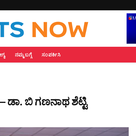
್ಯ
ನಮ್ಮ ಬಗ್ಗೆ
ಸಂಪರ್ಕಿಸಿ
– ಡಾ. ಬಿ ಗಣನಾಥ ಶೆಟ್ಟಿ