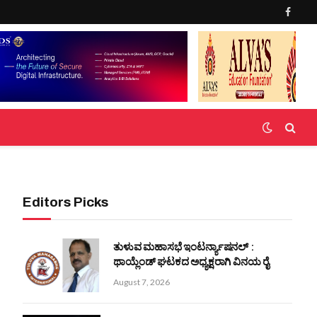
Faceb
Editors Picks
ತುಳುವ ಮಹಾಸಭೆ ಇಂಟರ್ನ್ಯಾಷನಲ್ :
ಥಾಯ್ಲೆಂಡ್ ಘಟಕದ ಅಧ್ಯಕ್ಷರಾಗಿ ವಿನಯ ರೈ
August 7, 2026