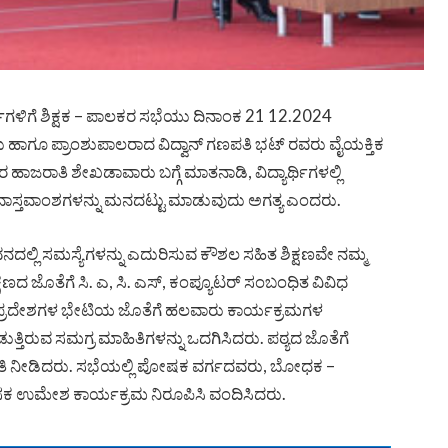
ರ್ಥಿಗಳಿಗೆ ಶಿಕ್ಷಕ – ಪಾಲಕರ ಸಭೆಯು ದಿನಾಂಕ 21 12.2024
ು ಹಾಗೂ ಪ್ರಾಂಶುಪಾಲರಾದ ವಿದ್ವಾನ್ ಗಣಪತಿ ಭಟ್ ರವರು ವೈಯಕ್ತಿಕ
ವರ ಹಾಜರಾತಿ ಶೇಖಡಾವಾರು ಬಗ್ಗೆ ಮಾತನಾಡಿ, ವಿದ್ಯಾರ್ಥಿಗಳಲ್ಲಿ
ತ್ಯಾದಿ ವಾಸ್ತವಾಂಶಗಳನ್ನು ಮನದಟ್ಟು ಮಾಡುವುದು ಅಗತ್ಯ ಎಂದರು.
ೀವನದಲ್ಲಿ ಸಮಸ್ಯೆಗಳನ್ನು ಎದುರಿಸುವ ಕೌಶಲ ಸಹಿತ ಶಿಕ್ಷಣವೇ ನಮ್ಮ
ಕ್ಷಣದ ಜೊತೆಗೆ ಸಿ. ಎ, ಸಿ. ಎಸ್, ಕಂಪ್ಯೂಟರ್ ಸಂಬಂಧಿತ ವಿವಿಧ
ಕಾ ಪ್ರದೇಶಗಳ ಭೇಟಿಯ ಜೊತೆಗೆ ಹಲವಾರು ಕಾರ್ಯಕ್ರಮಗಳ
್ತಿರುವ ಸಮಗ್ರ ಮಾಹಿತಿಗಳನ್ನು ಒದಗಿಸಿದರು. ಪಠ್ಯದ ಜೊತೆಗೆ
ಮಾಹಿತಿ ನೀಡಿದರು. ಸಭೆಯಲ್ಲಿ ಪೋಷಕ ವರ್ಗದವರು, ಬೋಧಕ –
್ಯಾಸಕ ಉಮೇಶ ಕಾರ್ಯಕ್ರಮ ನಿರೂಪಿಸಿ ವಂದಿಸಿದರು.