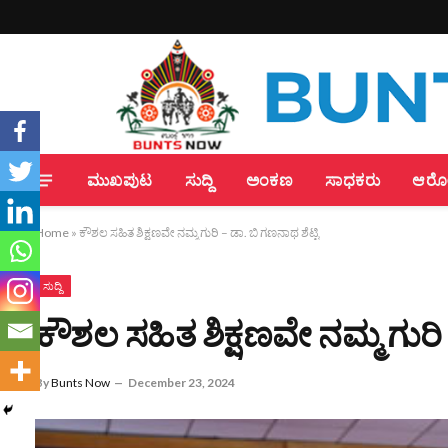
ಮುಖಪುಟ
ಸುದ್ದಿ
ಅಂಕಣ
ಸಾಧಕರು
ಆರೋಗ
Home
»
ಕೌಶಲ ಸಹಿತ ಶಿಕ್ಷಣವೇ ನಮ್ಮ ಗುರಿ – ಡಾ. ಬಿ ಗಣನಾಥ ಶೆಟ್ಟಿ
ಸುದ್ದಿ
ಕೌಶಲ ಸಹಿತ ಶಿಕ್ಷಣವೇ ನಮ್ಮ ಗುರಿ 
By
Bunts Now
December 23, 2024