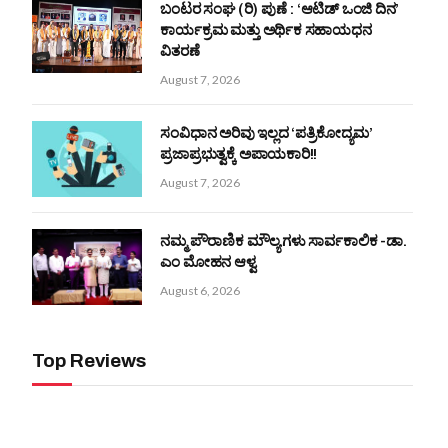
ಬಂಟರ ಸಂಘ (ರಿ) ಪುಣೆ : ‘ಆಟಿಡ್ ಒಂಜಿ ದಿನ’
ಕಾರ್ಯಕ್ರಮ ಮತ್ತು ಅರ್ಥಿಕ ಸಹಾಯಧನ
ವಿತರಣೆ
August 7, 2026
ಸಂವಿಧಾನ ಅರಿವು ಇಲ್ಲದ ‘ಪತ್ರಿಕೋದ್ಯಮ’
ಪ್ರಜಾಪ್ರಭುತ್ವಕ್ಕೆ ಅಪಾಯಕಾರಿ!!
August 7, 2026
ನಮ್ಮ ಪೌರಾಣಿಕ ಮೌಲ್ಯಗಳು ಸಾರ್ವಕಾಲಿಕ -ಡಾ.
ಎಂ ಮೋಹನ ಆಳ್ವ
August 6, 2026
Top Reviews