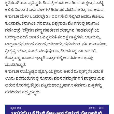
ಕೃಷಿಕರಾಗಿಯೂ ಪ್ರಸಿದ್ಧರು. ದಿ. ಪಡ್ರೆ ಚಂದು ಅವರಿಂದ ಯಕ್ಷಗಾನ ನಾಟ್ಯ
ಕಲಿತು ನಿರಂತರ ಏಳು ದಶಕಗಳ ತಿರುಗಾಟ ನಡೆಸಿದ ಚರಿತ್ರ ನಟ ಅರುವ.
ಕರ್ನಾಟಕ ಮೇಳ ಒಂದರಲ್ಲೇ 35 ವರ್ಷ ಸೇವೆ ಸಲ್ಲಿಸಿದ ಅವರು ಕಟೀಲು,
ಕುಂಡಾವು, ಕರ್ನಾಟಕ, ಸರಪಾಡಿ, ಬಪ್ಪನಾಡು ಮೇಳಗಳಲ್ಲಿ ತಿರುಗಾಟ
ನಡೆಸಿದ್ದಾರೆ. ‘ದ್ರೌಪದಿ ವಸ್ತ್ರಾಪಹರಣ’ದ ದುಶ್ಯಾಸನ, ‘ಕಾಡಮಲ್ಲಿಗೆ’ಯ
ಬೀರಣ್ಣ ಅವರಿಗೆ ಅಪಾರ ಜನಪ್ರಿಯತೆ ತಂದಿತ್ತ ಪಾತ್ರಗಳು. ಅಭಿಮನ್ಯು,
ಬಬ್ರುವಾಹನ, ಚಂಡ ಮುಂಡ, ಅತಿಕಾಯ, ಹನುಮಂತ, ನಳ, ಋತುಪರ್ಣ,
ಶ್ರೀಕೃಷ್ಣ, ಕೌರವ, ಕೋಟಿ, ದೇವುಪೂಂಜ, ಕೋರ್ದಬ್ಬು, ಕಾಂತಾಬಾರೆ,
ಕೊಡ್ಸರಾಳ್ವ, ಕಾಂಜವ ಇತ್ಯಾದಿ ಪಾತ್ರಗಳಲ್ಲಿ ಅವರದೇ ಆದ ಛಾಪು
ಮೂಡಿಸಿದ್ದಾರೆ.
ಕರ್ನಾಟಕ ರಾಜ್ಯೋತ್ಸವ ಪ್ರಶಸ್ತಿ, ಯಕ್ಷಗಾನ ಅಕಾಡೆಮಿ ಪ್ರಶಸ್ತಿ ಸೇರಿದಂತೆ
ಊರು ಪರವೂರುಗಳಲ್ಲಿ ನೂರಾರು ಮಾನ ಸಮ್ಮಾನಗಳಿಗೆ ಪಾತ್ರರಾಗಿರುವ
ಅರುವ ಕೊರಗಪ್ಪ ಶೆಟ್ಟರು ಪತ್ನಿ ಮಹಾಲಕ್ಷ್ಮಿ ಹಾಗೂ ಈರ್ವರು ಮಕ್ಕಳನ್ನು
ಪಡೆದಿರುವ ಸದ್ಗೃಹಸ್ಥರು.