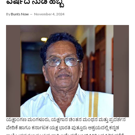
ವರ್ಷದ ನುಡಿ ಹಬ್ಬ
By
Bunts Now
November 4, 2024
ಯಕ್ಷಾಂಗಣ ಮಂಗಳೂರು, ಯಕ್ಷಗಾನ ಚಿಂತನ ಮಂಥನ ಮತ್ತು ಪ್ರದರ್ಶನ
ವೇದಿಕೆ ಹಾಗೂ ಕರ್ನಾಟಕ ಯಕ್ಷ ಭಾರತಿ ಪುತ್ತೂರು ಆಶ್ರಯದಲ್ಲಿ ಕನ್ನಡ