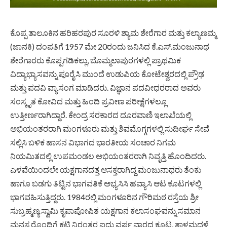
ಕೊಪ್ಪ ತಾಲೂಕಿನ ಹರಿಹರಪುರ ಸೂರಳಿ ಶ್ಯಾಮ ಶೇರೆಗಾರ ಮತ್ತು ಕಲ್ಯಾಣಮ್ಮ
(ಜಾನಕಿ) ದಂಪತಿಗೆ 1957 ಮೇ 20ರಂದು ಜನಿಸಿದ ಕೆ.ಎಸ್.ಮಂಜುನಾಥ
ಶೇರೆಗಾರರು ಕೊಪ್ಪಗಡಿಕಲ್ಲು, ಬೊಮ್ಮಲಾಪುರಗಳಲ್ಲಿ ಪ್ರಾಥಮಿಕ
ವಿದ್ಯಾಭ್ಯಾಸವನ್ನು ಪೂರೈಸಿ ಮುಂದೆ ಉಡುಪಿಯ ಕೋಟೇಶ್ವರದಲ್ಲಿ ಪ್ರೌಢ
ಮತ್ತು ಪದವಿ ವ್ಯಾಸಂಗ ಮಾಡಿದರು. ವಿಜ್ಞಾನ ಪದವೀಧರರಾದ ಅವರು
ಸಂಸ್ಕೃತ ಕೋವಿದ ಮತ್ತು ಹಿಂದಿ ಪ್ರವೀಣ ಪರೀಕ್ಷೆಗಳಲ್ಲೂ
ಉತ್ತೀರ್ಣರಾಗಿದ್ದಾರೆ. ಕೇಂದ್ರ ಸರಕಾರದ ದೂರವಾಣಿ ಇಲಾಖೆಯಲ್ಲಿ
ಅಭಿಯಂತರರಾಗಿ ಮಂಗಳೂರು ಮತ್ತು ಶಿವಮೊಗ್ಗಗಳಲ್ಲಿ ಸುದೀರ್ಘ ಸೇವೆ
ಸಲ್ಲಿಸಿ ಬಳಿಕ ಹಾಸನ ವಿಭಾಗದ ಭಾರತೀಯ ಸಂಚಾರ ನಿಗಮ
ನಿಯಮಿತದಲ್ಲಿ ಉಪಮಂಡಲ ಅಭಿಯಂತರರಾಗಿ ನಿವೃತ್ತಿ ಹೊಂದಿದರು.
ಎಳವೆಯಿಂದಲೇ ಯಕ್ಷಗಾನದತ್ತ ಆಸಕ್ತರಾಗಿದ್ದ ಮಂಜುನಾಥರು ತೆಂಕು
ಹಾಗೂ ಬಡಗು ತಿಟ್ಟಿನ ಭಾಗವತಿಕೆ ಅಭ್ಯಸಿಸಿ ಹವ್ಯಾಸಿ ಆಟ ಕೂಟಗಳಲ್ಲಿ
ಭಾಗವಹಿಸುತ್ತಿದ್ದರು. 1984ರಲ್ಲಿ ಮಂಗಳೂರಿನ ಗೌರಿಮಠ ರಸ್ತೆಯ ಶ್ರೀ
ಸುಬ್ರಹ್ಮಣ್ಯ ಸ್ವಾಮಿ ಕೃಪಾಪೋಷಿತ ಯಕ್ಷಗಾನ ಕಲಾಸಂಘವನ್ನು ಸಮಾನ
ಮನಸ್ಕರೊಂದಿಗೆ ಕಟ್ಟಿ ನಿರಂತರ ಐದು ವರ್ಷ ವಾರದ ಕೂಟ, ತಾಳಮದ್ದಳೆ