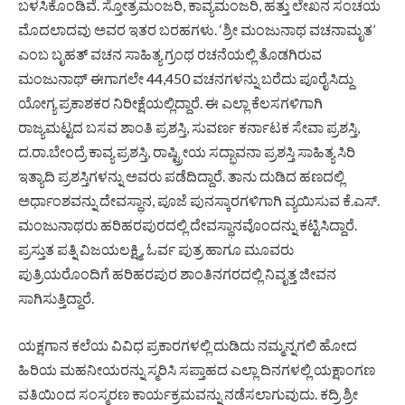
ಬಳಸಿಕೊಂಡಿವೆ. ಸ್ತೋತ್ರಮಂಜರಿ, ಕಾವ್ಯಮಂಜರಿ, ಹತ್ತು ಲೇಖನ ಸಂಚಯ
ಮೊದಲಾದವು ಅವರ ಇತರ ಬರಹಗಳು. ‘ಶ್ರೀ ಮಂಜುನಾಥ ವಚನಾಮೃತ’
ಎಂಬ ಬೃಹತ್ ವಚನ ಸಾಹಿತ್ಯ ಗ್ರಂಥ ರಚನೆಯಲ್ಲಿ ತೊಡಗಿರುವ
ಮಂಜುನಾಥ್ ಈಗಾಗಲೇ 44,450 ವಚನಗಳನ್ನು ಬರೆದು ಪೂರೈಸಿದ್ದು
ಯೋಗ್ಯ ಪ್ರಕಾಶಕರ ನಿರೀಕ್ಷೆಯಲ್ಲಿದ್ದಾರೆ. ಈ ಎಲ್ಲಾ ಕೆಲಸಗಳಿಗಾಗಿ
ರಾಜ್ಯಮಟ್ಟದ ಬಸವ ಶಾಂತಿ ಪ್ರಶಸ್ತಿ, ಸುವರ್ಣ ಕರ್ನಾಟಕ ಸೇವಾ ಪ್ರಶಸ್ತಿ,
ದ.ರಾ.ಬೇಂದ್ರೆ ಕಾವ್ಯ ಪ್ರಶಸ್ತಿ, ರಾಷ್ಟ್ರೀಯ ಸದ್ಭಾವನಾ ಪ್ರಶಸ್ತಿ ಸಾಹಿತ್ಯ ಸಿರಿ
ಇತ್ಯಾದಿ ಪ್ರಶಸ್ತಿಗಳನ್ನು ಅವರು ಪಡೆದಿದ್ದಾರೆ. ತಾನು ದುಡಿದ ಹಣದಲ್ಲಿ
ಅರ್ಧಾಂಶವನ್ನು ದೇವಸ್ಥಾನ, ಪೂಜೆ ಪುನಸ್ಕಾರಗಳಿಗಾಗಿ ವ್ಯಯಿಸುವ ಕೆ.ಎಸ್.
ಮಂಜುನಾಥರು ಹರಿಹರಪುರದಲ್ಲಿ ದೇವಸ್ಥಾನವೊಂದನ್ನು ಕಟ್ಟಿಸಿದ್ದಾರೆ.
ಪ್ರಸ್ತುತ ಪತ್ನಿ ವಿಜಯಲಕ್ಷ್ಮಿ, ಓರ್ವ ಪುತ್ರ ಹಾಗೂ ಮೂವರು
ಪುತ್ರಿಯರೊಂದಿಗೆ ಹರಿಹರಪುರ ಶಾಂತಿನಗರದಲ್ಲಿ ನಿವೃತ್ತ ಜೀವನ
ಸಾಗಿಸುತ್ತಿದ್ದಾರೆ.
ಯಕ್ಷಗಾನ ಕಲೆಯ ವಿವಿಧ ಪ್ರಕಾರಗಳಲ್ಲಿ ದುಡಿದು ನಮ್ಮನ್ನಗಲಿ ಹೋದ
ಹಿರಿಯ ಮಹನೀಯರನ್ನು ಸ್ಮರಿಸಿ ಸಪ್ತಾಹದ ಎಲ್ಲಾ ದಿನಗಳಲ್ಲಿ ಯಕ್ಷಾಂಗಣ
ವತಿಯಿಂದ ಸಂಸ್ಮರಣ ಕಾರ್ಯಕ್ರಮವನ್ನು ನಡೆಸಲಾಗುವುದು. ಕದ್ರಿ ಶ್ರೀ