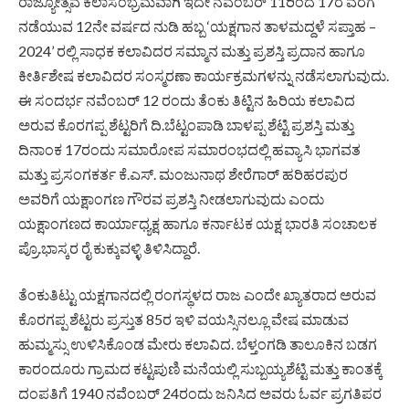
ರಾಜ್ಯೋತ್ಸವ ಕಲಾಸಂಭ್ರಮವಾಗಿ ಇದೇ ನವೆಂಬರ್ 11ರಿಂದ 17ರ ವರೆಗೆ
ನಡೆಯುವ 12ನೇ ವರ್ಷದ ನುಡಿ ಹಬ್ಬ ‘ಯಕ್ಷಗಾನ ತಾಳಮದ್ದಳೆ ಸಪ್ತಾಹ –
2024’ ರಲ್ಲಿ ಸಾಧಕ ಕಲಾವಿದರ ಸಮ್ಮಾನ ಮತ್ತು ಪ್ರಶಸ್ತಿ ಪ್ರದಾನ ಹಾಗೂ
ಕೀರ್ತಿಶೇಷ ಕಲಾವಿದರ ಸಂಸ್ಮರಣಾ ಕಾರ್ಯಕ್ರಮಗಳನ್ನು ನಡೆಸಲಾಗುವುದು.
ಈ ಸಂದರ್ಭ ನವೆಂಬರ್ 12 ರಂದು ತೆಂಕು ತಿಟ್ಟಿನ ಹಿರಿಯ ಕಲಾವಿದ
ಅರುವ ಕೊರಗಪ್ಪ ಶೆಟ್ಟರಿಗೆ ದಿ.ಬೆಟ್ಟಂಪಾಡಿ ಬಾಳಪ್ಪ ಶೆಟ್ಟಿ ಪ್ರಶಸ್ತಿ ಮತ್ತು
ದಿನಾಂಕ 17ರಂದು ಸಮಾರೋಪ ಸಮಾರಂಭದಲ್ಲಿ ಹವ್ಯಾಸಿ ಭಾಗವತ
ಮತ್ತು ಪ್ರಸಂಗಕರ್ತ ಕೆ.ಎಸ್. ಮಂಜುನಾಥ ಶೇರೆಗಾರ್ ಹರಿಹರಪುರ
ಅವರಿಗೆ ಯಕ್ಷಾಂಗಣ ಗೌರವ ಪ್ರಶಸ್ತಿ ನೀಡಲಾಗುವುದು ಎಂದು
ಯಕ್ಷಾಂಗಣದ ಕಾರ್ಯಾಧ್ಯಕ್ಷ ಹಾಗೂ ಕರ್ನಾಟಕ ಯಕ್ಷ ಭಾರತಿ ಸಂಚಾಲಕ
ಪ್ರೊ.ಭಾಸ್ಕರ ರೈ ಕುಕ್ಕುವಳ್ಳಿ ತಿಳಿಸಿದ್ದಾರೆ.
ತೆಂಕುತಿಟ್ಟು ಯಕ್ಷಗಾನದಲ್ಲಿ ರಂಗಸ್ಥಳದ ರಾಜ ಎಂದೇ ಖ್ಯಾತರಾದ ಅರುವ
ಕೊರಗಪ್ಪ ಶೆಟ್ಟರು ಪ್ರಸ್ತುತ 85ರ ಇಳಿ ವಯಸ್ಸಿನಲ್ಲೂ ವೇಷ ಮಾಡುವ
ಹುಮ್ಮಸ್ಸು ಉಳಿಸಿಕೊಂಡ ಮೇರು ಕಲಾವಿದ. ಬೆಳ್ತಂಗಡಿ ತಾಲೂಕಿನ ಬಡಗ
ಕಾರಂದೂರು ಗ್ರಾಮದ ಕಟ್ಟಪುಣಿ ಮನೆಯಲ್ಲಿ ಸುಬ್ಬಯ್ಯಶೆಟ್ಟಿ ಮತ್ತು ಕಾಂತಕ್ಕೆ
ದಂಪತಿಗೆ 1940 ನವೆಂಬರ್ 24ರಂದು ಜನಿಸಿದ ಅವರು ಓರ್ವ ಪ್ರಗತಿಪರ