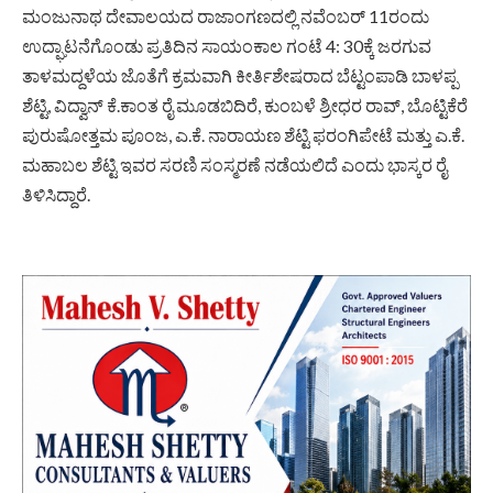
ಮಂಜುನಾಥ ದೇವಾಲಯದ ರಾಜಾಂಗಣದಲ್ಲಿ ನವೆಂಬರ್ 11ರಂದು
ಉದ್ಘಾಟನೆಗೊಂಡು ಪ್ರತಿದಿನ ಸಾಯಂಕಾಲ ಗಂಟೆ 4: 30ಕ್ಕೆ ಜರಗುವ
ತಾಳಮದ್ದಳೆಯ ಜೊತೆಗೆ ಕ್ರಮವಾಗಿ ಕೀರ್ತಿಶೇಷರಾದ ಬೆಟ್ಟಂಪಾಡಿ ಬಾಳಪ್ಪ
ಶೆಟ್ಟಿ, ವಿದ್ವಾನ್ ಕೆ.ಕಾಂತ ರೈ ಮೂಡಬಿದಿರೆ, ಕುಂಬಳೆ ಶ್ರೀಧರ ರಾವ್, ಬೊಟ್ಟಿಕೆರೆ
ಪುರುಷೋತ್ತಮ ಪೂಂಜ, ಎ‌.ಕೆ. ನಾರಾಯಣ ಶೆಟ್ಟಿ ಫರಂಗಿಪೇಟೆ ಮತ್ತು ಎ.ಕೆ.
ಮಹಾಬಲ ಶೆಟ್ಟಿ ಇವರ ಸರಣಿ ಸಂಸ್ಮರಣೆ ನಡೆಯಲಿದೆ ಎಂದು ಭಾಸ್ಕರ ರೈ
ತಿಳಿಸಿದ್ದಾರೆ.