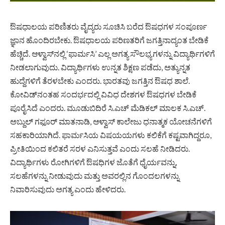
ಔಷಧಾಲಯ ಪರಿಣಿತರು ವೈದ್ಯರು ಸೂಚಿಸಿ ಬರೆದ ಔಷಧಗಳ ಸಂಪೂರ್ಣ
ಜ್ಞಾನ ಹೊಂದಿರಬೇಕು. ಔಷಧಾಲಯ ಪರಿಣತರಿಗೆ ಜಗತ್ತಿನಾದ್ಯಂತ ಬೇಡಿಕೆ
ಹೆಚ್ಚಿದೆ. ಆಳ್ವಾಸ್‌ನಲ್ಲಿ ‘ಫಾರ್ಮಸಿ’ ಎಲ್ಲ ಅಗತ್ಯ ಸೌಲಭ್ಯಗಳನ್ನು ವಿದ್ಯಾರ್ಥಿಗಳಿಗೆ
ನೀಡಲಾಗುವುದು. ವಿದ್ಯಾರ್ಥಿಗಳು ಉನ್ನತ ಶಿಕ್ಷಣ ಪಡೆದು, ಅತ್ಯುನ್ನತ
ಹುದ್ದೆಗಳಿಗೆ ತೆರಳಬೇಕು ಎಂದರು. ಭಾರತವು ಜಗತ್ತಿನ ಔಷಧ ಶಾಲೆ.
ಕೋವಿಡ್‌ನಂತಹ ಸಂದರ್ಭದಲ್ಲಿ ವಿವಿಧ ದೇಶಗಳ ಔಷಧಗಳ ಬೇಡಿಕೆ
ಪೂರೈಸಿದೆ ಎಂದರು. ಮೂಡುಬಿದಿರೆ ಸಿ.ಎಚ್ ಮೆಡಿಕಲ್ ಮಾಲಕ ಸಿ.ಎಚ್.
ಅಬ್ದುಲ್ ಗಫೂರ್ ಮಾತನಾಡಿ, ಆಳ್ವಾಸ್ ಕಾಲೇಜು ಧನಾತ್ಮಕ ಯೋಚನೆಗಳಿಗೆ
ಸಹಕಾರಿಯಾಗಿದೆ. ಫಾರ್ಮಸಿಯ ವಿಷಯಯಗಳು ಕಲಿಕೆಗೆ ಕಷ್ಟವಾಗಿದ್ದರೂ,
ಪ್ರೀತಿಯಿಂದ ಕಲಿತರೆ ಸರಳ ಎನಿಸುತ್ತವೆ ಎಂದು ಸಲಹೆ ನೀಡಿದರು.
ವಿದ್ಯಾರ್ಥಿಗಳು ರೋಗಿಗಳಿಗೆ ಔಷಧಿಗಳ ಜೊತೆಗೆ ಧೈರ್ಯವನ್ನು,
ಸಲಹೆಗಳನ್ನು ನೀಡುವುದು ಮತ್ತು ಅವರಲ್ಲಿನ ಗೊಂದಲಗಳನ್ನು
ನಿವಾರಿಸುವುದು ಅಗತ್ಯ ಎಂದು ಹೇಳಿದರು.