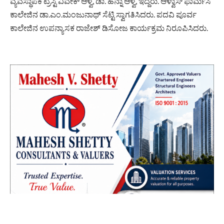
ವ್ಯವಸ್ಥಾಪಕ ಟ್ರಸ್ಟಿ ವಿವೇಕ್ ಆಳ್ವ, ಡಾ. ಹನ್ನಾ ಆಳ್ವ, ಇದ್ದರು. ಆಳ್ವಾಸ್ ಫಾರ್ಮಸಿ
ಕಾಲೇಜಿನ ಡಾ.ಎಂ.ಮಂಜುನಾಥ್ ಸೆಟ್ಟಿ ಸ್ವಾಗತಿಸಿದರು. ಪದವಿ ಪೂರ್ವ
ಕಾಲೇಜಿನ ಉಪನ್ಯಾಸಕ ರಾಜೇಶ್ ಡಿಸೋಜ ಕಾರ್ಯಕ್ರಮ ನಿರೂಪಿಸಿದರು.