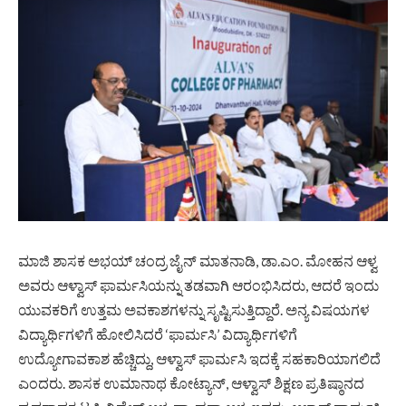
ಮಾಜಿ ಶಾಸಕ ಅಭಯ್ ಚಂದ್ರ ಜೈನ್ ಮಾತನಾಡಿ, ಡಾ.ಎಂ. ಮೋಹನ ಆಳ್ವ
ಅವರು ಆಳ್ವಾಸ್ ಫಾರ್ಮಸಿಯನ್ನು ತಡವಾಗಿ ಆರಂಭಿಸಿದರು, ಆದರೆ ಇಂದು
ಯುವಕರಿಗೆ ಉತ್ತಮ ಅವಕಾಶಗಳನ್ನು ಸೃಷ್ಟಿಸುತ್ತಿದ್ದಾರೆ. ಅನ್ಯ ವಿಷಯಗಳ
ವಿದ್ಯಾರ್ಥಿಗಳಿಗೆ ಹೋಲಿಸಿದರೆ ‘ಫಾರ್ಮಸಿ’ ವಿದ್ಯಾರ್ಥಿಗಳಿಗೆ
ಉದ್ಯೋಗಾವಕಾಶ ಹೆಚ್ಚಿದ್ದು, ಆಳ್ವಾಸ್ ಫಾರ್ಮಸಿ ಇದಕ್ಕೆ ಸಹಕಾರಿಯಾಗಲಿದೆ
ಎಂದರು. ಶಾಸಕ ಉಮಾನಾಥ ಕೋಟ್ಯಾನ್, ಆಳ್ವಾಸ್ ಶಿಕ್ಷಣ ಪ್ರತಿಷ್ಠಾನದ