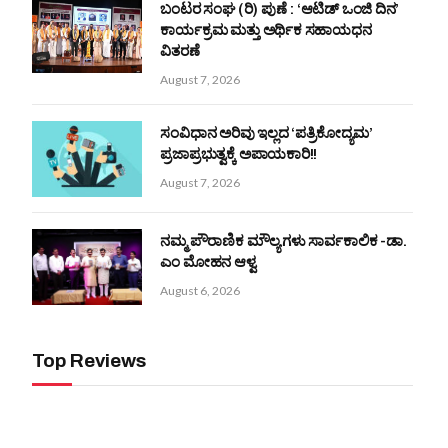
ಬಂಟರ ಸಂಘ (ರಿ) ಪುಣೆ : ‘ಆಟಿಡ್ ಒಂಜಿ ದಿನ’
ಕಾರ್ಯಕ್ರಮ ಮತ್ತು ಅರ್ಥಿಕ ಸಹಾಯಧನ
ವಿತರಣೆ
August 7, 2026
ಸಂವಿಧಾನ ಅರಿವು ಇಲ್ಲದ ‘ಪತ್ರಿಕೋದ್ಯಮ’
ಪ್ರಜಾಪ್ರಭುತ್ವಕ್ಕೆ ಅಪಾಯಕಾರಿ!!
August 7, 2026
ನಮ್ಮ ಪೌರಾಣಿಕ ಮೌಲ್ಯಗಳು ಸಾರ್ವಕಾಲಿಕ -ಡಾ.
ಎಂ ಮೋಹನ ಆಳ್ವ
August 6, 2026
Top Reviews