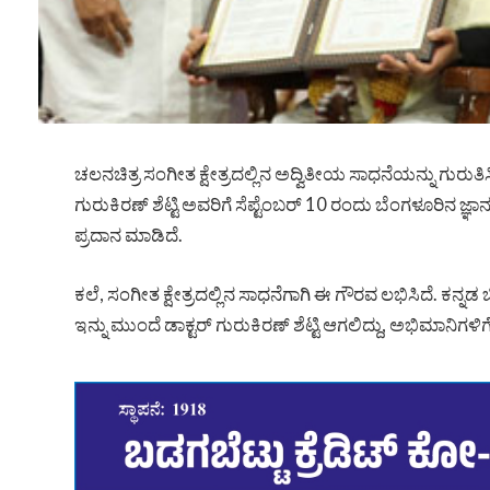
ಚಲನಚಿತ್ರ ಸಂಗೀತ ಕ್ಷೇತ್ರದಲ್ಲಿನ ಅದ್ವಿತೀಯ ಸಾಧನೆಯನ್ನು ಗುರುತ
ಗುರುಕಿರಣ್ ಶೆಟ್ಟಿ ಅವರಿಗೆ ಸೆಪ್ಟೆಂಬ‌ರ್ 10 ರಂದು ಬೆಂಗಳೂರಿನ ಜ
ಪ್ರದಾನ ಮಾಡಿದೆ.
ಕಲೆ, ಸಂಗೀತ ಕ್ಷೇತ್ರದಲ್ಲಿನ ಸಾಧನೆಗಾಗಿ ಈ ಗೌರವ ಲಭಿಸಿದೆ. ಕನ್ನಡ ಚ
ಇನ್ನು ಮುಂದೆ ಡಾಕ್ಟರ್ ಗುರುಕಿರಣ್‌ ಶೆಟ್ಟಿ ಆಗಲಿದ್ದು, ಅಭಿಮಾನಿಗಳಿ