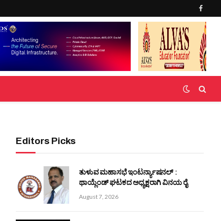
Faceb
Editors Picks
ತುಳುವ ಮಹಾಸಭೆ ಇಂಟರ್ನ್ಯಾಷನಲ್ :
ಥಾಯ್ಲೆಂಡ್ ಘಟಕದ ಅಧ್ಯಕ್ಷರಾಗಿ ವಿನಯ ರೈ
August 7, 2026