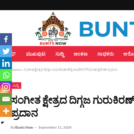
ಮುಖಪುಟ
ಸುದ್ದಿ
ಅಂಕಣ
ಸಾಧಕರು
ಆರೋಗ
Home
»
ಸಂಗೀತ ಕ್ಷೇತ್ರದ ದಿಗ್ಗಜ ಗುರುಕಿರಣ್ ಶೆಟ್ಟಿ ಅವರಿಗೆ ಗೌರವ ಡಾಕ್ಟರೇಟ್ ಪ್ರದಾನ
ಸುದ್ದಿ
ಸಂಗೀತ ಕ್ಷೇತ್ರದ ದಿಗ್ಗಜ ಗುರುಕಿರಣ
ಪ್ರದಾನ
By
Bunts Now
September 11, 2024