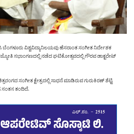
ಿಸಿ ಬೆಂಗಳೂರು ವಿಶ್ವವಿದ್ಯಾನಿಲಯವು ಹೆಸರಾಂತ ಸಂಗೀತ ನಿರ್ದೇಶಕ
್ಞಾನಜ್ಯೋತಿ ಸಭಾಂಗಣದಲ್ಲಿ ನಡೆದ ಘಟಿಕೋತ್ಸವದಲ್ಲಿ ಗೌರವ ಡಾಕ್ಟರೇಟ್
ಿತ್ರರಂಗದ ಸಂಗೀತ ಕ್ಷೇತ್ರದಲ್ಲಿ ಸಾಧನೆ ಮಾಡಿರುವ ಗುರುಕಿರಣ್‌ ಶೆಟ್ಟಿ
ಗೆ ಸಂತಸ ತಂದಿದೆ.