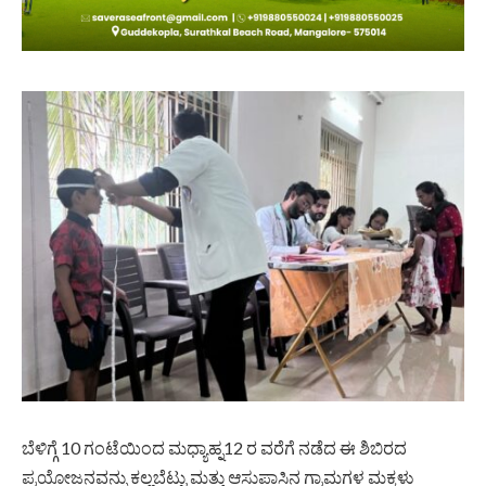
ಬೆಳಿಗ್ಗೆ 10 ಗಂಟೆಯಿಂದ ಮಧ್ಯಾಹ್ನ12 ರ ವರೆಗೆ ನಡೆದ ಈ ಶಿಬಿರದ
ಪ್ರಯೋಜನವನ್ನು ಕಲ್ಲಬೆಟ್ಟು ಮತ್ತು ಆಸುಪಾಸಿನ ಗ್ರಾಮಗಳ ಮಕ್ಕಳು