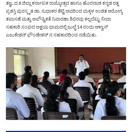
ತಜ್ಞ, ದ.ಕ.ಜಿಲ್ಲಾ ಕರ್ನಾಟಕ ರಾಜ್ಯೋತ್ಸವ ಹಾಗೂ ಹೊರನಾಡ ಕನ್ನಡ ರತ್ನ
ಪ್ರಶಸ್ತಿ ಪುರಸ್ಕೃತ ಡಾ‌. ಸುಧಾಕರ ಶೆಟ್ಟಿ ಅವರಿಂದ ಮಕ್ಕಳ ಉಚಿತ ಆರೋಗ್ಯ
ತಪಾಸಣೆ ಮತ್ತು ಅಪೌಷ್ಟಿಕತೆ ನಿವಾರಣಾ ಶಿಬಿರವು ಕಲ್ಲಬೆಟ್ಟು ಸೇವಾ
ಸಹಕಾರಿ ಸಂಘದ ಅಕ್ಷಯ ಧಾಮದಲ್ಲಿ ಜುಲೈ 14 ರಂದು ಆಳ್ವಾಸ್
ಎಜುಕೇಶನ್ ಫೌಂಡೇಶನ್ ನ ಸಹಕಾರದಿಂದ ನಡೆಯಿತು.