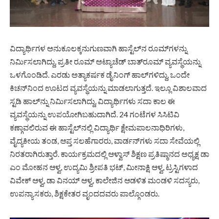
ವಿದ್ಯಾರ್ಥಿಗಳ ಅನುಕೂಲಕ್ಕನುಗುಣವಾಗಿ ಹಾಸ್ಟೆಲ್‍ನ ರೂಮ್‍ಗಳನ್ನು
ನಿರ್ಮಿಸಲಾಗಿದ್ದು, ಪ್ರತೀ ರೂಮ್ ಅಟ್ಯಾಚೆಡ್ ಬಾತ್‍ರೂಮ್ ವ್ಯವಸ್ಥೆಯನ್ನು
ಒಳಗೊಂಡಿದೆ. ಎರಡು ಅತ್ಯಾಕರ್ಷಕ ಡೈನಿಂಗ್ ಹಾಲ್‍ಗಳಿದ್ದು, ಒಂದೇ
ಕಿಚನ್‍ನಿಂದ ಊಟದ ವ್ಯವಸ್ಥೆಯನ್ನು ಮಾಡಲಾಗುತ್ತದೆ. ಇಲ್ಲೂ ವಿಶಾಲವಾದ
ಸ್ಟಡಿ ಹಾಲ್‍ನ್ನು ನಿರ್ಮಿಸಲಾಗಿದ್ದು, ವಿದ್ಯಾರ್ಥಿಗಳು ಸದಾ ಕಾಲ ಈ
ವ್ಯವಸ್ಥೆಯನ್ನು ಉಪಯೋಗಿಬಹುದಾಗಿದೆ. 24 ಗಂಟೆಗಳ ಸಿಸಿಟಿವಿ
ಕಣ್ಗಾವಲಿರುವ ಈ ಹಾಸ್ಟೆಲ್‍ನಲ್ಲಿ ವಿದ್ಯಾರ್ಥಿ ಕ್ಷೇಮಪಾಲನಾಧಿರಿಗಳು,
ವೈದ್ಯಕೀಯ ತಂಡ, ಆಪ್ತ ಸಲಹೆಗಾರರು, ವಾರ್ಡನ್‍ಗಳು ಸದಾ ಸೇವೆಯಲ್ಲಿ
ನಿರತರಾಗಿರುತ್ತಾರೆ. ಕಾರ್ಯಕ್ರಮದಲ್ಲಿ ಆಳ್ವಾಸ್ ಶಿಕ್ಷಣ ಪ್ರತಿಷ್ಠಾನದ ಅಧ್ಯಕ್ಷ ಡಾ
ಎಂ ಮೋಹನ ಆಳ್ವ, ಉದ್ಯಮಿ ಶ್ರೀಪತಿ ಭಟ್, ಮೀನಾಕ್ಷಿ ಆಳ್ವ, ಟ್ರಸ್ಟಿಗಳಾದ
ವಿವೇಕ್ ಆಳ್ವ, ಡಾ ವಿನಯ್ ಆಳ್ವ, ಕಾಲೇಜಿನ ಆಡಳಿತ ಮಂಡಳಿ ಸದಸ್ಯರು,
ಉಪನ್ಯಾಸಕರು, ಶಿಕ್ಷಕೇತರ ವೃಂದದವರು ಪಾಲ್ಗೊಂಡರು.