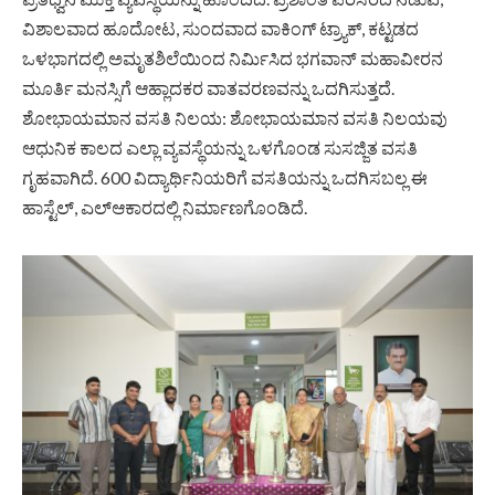
ವಿಶಾಲವಾದ ಹೂದೋಟ, ಸುಂದವಾದ ವಾಕಿಂಗ್ ಟ್ರ್ಯಾಕ್, ಕಟ್ಟಡದ
ಒಳಭಾಗದಲ್ಲಿ ಅಮೃತಶಿಲೆಯಿಂದ ನಿರ್ಮಿಸಿದ ಭಗವಾನ್ ಮಹಾವೀರನ
ಮೂರ್ತಿ ಮನಸ್ಸಿಗೆ ಆಹ್ಲಾದಕರ ವಾತವರಣವನ್ನು ಒದಗಿಸುತ್ತದೆ.
ಶೋಭಾಯಮಾನ ವಸತಿ ನಿಲಯ: ಶೋಭಾಯಮಾನ ವಸತಿ ನಿಲಯವು
ಆಧುನಿಕ ಕಾಲದ ಎಲ್ಲಾ ವ್ಯವಸ್ಥೆಯನ್ನು ಒಳಗೊಂಡ ಸುಸಜ್ಜಿತ ವಸತಿ
ಗೃಹವಾಗಿದೆ. 600 ವಿದ್ಯಾರ್ಥಿನಿಯರಿಗೆ ವಸತಿಯನ್ನು ಒದಗಿಸಬಲ್ಲ ಈ
ಹಾಸ್ಟೆಲ್, ಎಲ್‍ಆಕಾರದಲ್ಲಿ ನಿರ್ಮಾಣಗೊಂಡಿದೆ.