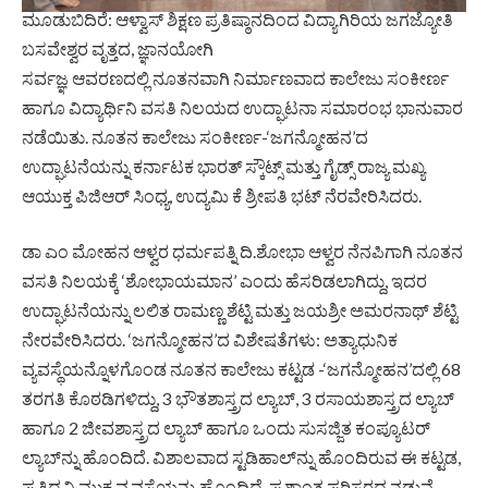
ಮೂಡುಬಿದಿರೆ: ಆಳ್ವಾಸ್ ಶಿಕ್ಷಣ ಪ್ರತಿಷ್ಠಾನದಿಂದ ವಿದ್ಯಾಗಿರಿಯ ಜಗಜ್ಯೋತಿ
ಬಸವೇಶ್ವರ ವೃತ್ತದ, ಜ್ಞಾನಯೋಗಿ
ಸರ್ವಜ್ಞ ಆವರಣದಲ್ಲಿ ನೂತನವಾಗಿ ನಿರ್ಮಾಣವಾದ ಕಾಲೇಜು ಸಂಕೀರ್ಣ
ಹಾಗೂ ವಿದ್ಯಾರ್ಥಿನಿ ವಸತಿ ನಿಲಯದ ಉದ್ಘಾಟನಾ ಸಮಾರಂಭ ಭಾನುವಾರ
ನಡೆಯಿತು. ನೂತನ ಕಾಲೇಜು ಸಂಕೀರ್ಣ-‘ಜಗನ್ಮೋಹನ’ದ
ಉದ್ಘಾಟನೆಯನ್ನು ಕರ್ನಾಟಕ ಭಾರತ್ ಸ್ಕೌಟ್ಸ್ ಮತ್ತು ಗೈಡ್ಸ್ ರಾಜ್ಯ ಮಖ್ಯ
ಆಯುಕ್ತ ಪಿಜಿಆರ್ ಸಿಂಧ್ಯ, ಉದ್ಯಮಿ ಕೆ ಶ್ರೀಪತಿ ಭಟ್ ನೆರವೇರಿಸಿದರು.
ಡಾ ಎಂ ಮೋಹನ ಆಳ್ವರ ಧರ್ಮಪತ್ನಿ ದಿ.ಶೋಭಾ ಆಳ್ವರ ನೆನಪಿಗಾಗಿ ನೂತನ
ವಸತಿ ನಿಲಯಕ್ಕೆ ‘ಶೋಭಾಯಮಾನ’ ಎಂದು ಹೆಸರಿಡಲಾಗಿದ್ದು, ಇದರ
ಉದ್ಘಾಟನೆಯನ್ನು ಲಲಿತ ರಾಮಣ್ಣ ಶೆಟ್ಟಿ ಮತ್ತು ಜಯಶ್ರೀ ಅಮರನಾಥ್ ಶೆಟ್ಟಿ
ನೇರವೇರಿಸಿದರು. ‘ಜಗನ್ಮೋಹನ’ದ ವಿಶೇಷತೆಗಳು: ಅತ್ಯಾಧುನಿಕ
ವ್ಯವಸ್ಥೆಯನ್ನೊಳಗೊಂಡ ನೂತನ ಕಾಲೇಜು ಕಟ್ಟಡ -‘ಜಗನ್ಮೋಹನ’ದಲ್ಲಿ 68
ತರಗತಿ ಕೊಠಡಿಗಳಿದ್ದು, 3 ಭೌತಶಾಸ್ತ್ರದ ಲ್ಯಾಬ್, 3 ರಸಾಯಶಾಸ್ತ್ರದ ಲ್ಯಾಬ್
ಹಾಗೂ 2 ಜೀವಶಾಸ್ತ್ರದ ಲ್ಯಾಬ್ ಹಾಗೂ ಒಂದು ಸುಸಜ್ಜಿತ ಕಂಪ್ಯೂಟರ್
ಲ್ಯಾಬ್‍ನ್ನು ಹೊಂದಿದೆ. ವಿಶಾಲವಾದ ಸ್ಟಡಿಹಾಲ್‍ನ್ನು ಹೊಂದಿರುವ ಈ ಕಟ್ಟಡ,
ಪ್ರತಿಧ್ವನಿ ಮುಕ್ತ ವ್ಯವಸ್ಥೆಯನ್ನು ಹೊಂದಿದೆ. ಪ್ರಶಾಂತ ಪರಿಸರದ ನಡುವೆ,