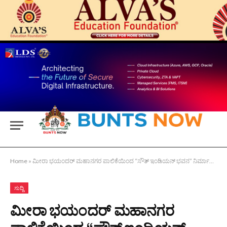
Home
»
ಮೀರಾ ಭಯಂದರ್ ಮಹಾನಗರ ಪಾಲಿಕೆಯಿಂದ “ಸೌತ್ ಇಂಡಿಯನ್ ಭವನ” ನಿರ್ಮಾಣಕ್ಕೆ ಶಿಲಾನ್ಯಾಸ
ಸುದ್ದಿ
ಮೀರಾ ಭಯಂದರ್ ಮಹಾನಗರ