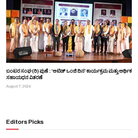
ಯೋಗದಿಂದ ದೇಹ ಮನಸ್ಸು ಸುರಕ್ಷಿತ; ಆರೋಗ್ಯ ಸುಸ್ಥಿರ -ಜಯಶೀಲಾ
ಅಡ್ಯoತಾಯ
August 8, 2026