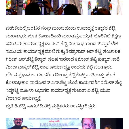
ವೇದಿಕೆಯಲ್ಲಿ ಬಂಟರ ಸಂಘ ಮುಂಬಯಿಯ ಉಪಾಧ್ಯಕ್ಷ ರತ್ನಾಕರ ಶೆಟ್ಟಿ
ಮುಂಡ್ಕೂರು, ಜೊತೆ ಕೋಶಾಧಿಕಾರಿ ಮುಂಡಪ್ಪ ಪಯ್ಯಡೆ, ಬೊರಿವಿಲಿ ಶಿಕ್ಷಣ
ಸಮಿತಿಯ ಕಾರ್ಯಾಧ್ಯಕ್ಷ ಡಾ. ಪಿ ವಿ ಶೆಟ್ಟಿ, ಮೀರಾ ಭಯಂದರ್ ಪ್ರಾದೇಶಿಕ
ಸಮಿತಿಯ ಕಾರ್ಯಾಧ್ಯಕ್ಷ ಮಾಣಿ ಗುತ್ತು ಶಿವಪ್ರಸಾದ್ ಆರ್ ಶೆಟ್ಟಿ, ಸಂಚಾಲಕ
ಗಿರೀಶ್ ಆರ್.ಶೆಟ್ಟಿ ತೆಳ್ಳಾರ್, ಸಲಹೆಗಾರರಾದ ಕಿಶೋರ್ ಶೆಟ್ಟಿ ಕುತ್ಯಾರ್, ಕಾಶಿ
ಮೀರಾ ಭಾಸ್ಕರ್ ಶೆಟ್ಟಿ, ಉಪ ಕಾರ್ಯಾಧ್ಯಕ್ಷ ಉದಯ ಶೆಟ್ಟಿ ಪೆಲತ್ತೂರು,
ಗೌರವ ಪ್ರಧಾನ ಕಾರ್ಯದರ್ಶಿ ರವೀಂದ್ರ ಶೆಟ್ಟಿ ಕೊಟ್ರಪಾಡಿ ಗುತ್ತು, ಜೊತೆ
ಕೋಶಾಧಿಕಾರಿ ದಾಮೋದರ್ ಎನ್.ಶೆಟ್ಟಿ, ಜೊತೆ ಕಾರ್ಯದರ್ಶಿ ರಮೇಶ್ ಶೆಟ್ಟಿ
ಸಿದ್ದಕಟ್ಟೆ, ಮಹಿಳಾ ವಿಭಾಗದ ಕಾರ್ಯಾಧ್ಯಕ್ಷೆ ಸುಜಾತಾ ಪಿ.ಶೆಟ್ಟಿ, ಯುವ
ವಿಭಾಗದ ಕಾರ್ಯಧ್ಯಕ್ಷೆ
ಶ್ರುತಿ ಡಿ.ಶೆಟ್ಟಿ, ಸಾಗರ್ ಡಿ.ಶೆಟ್ಟಿ ಮತ್ತಿತರರು ಉಪಸ್ಥಿತರಿದ್ದರು.