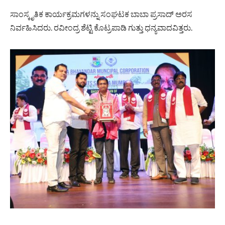
ಸಾಂಸ್ಕೃತಿಕ ಕಾರ್ಯಕ್ರಮಗಳನ್ನು ಸಂಘಟಕ ಬಾಬಾ ಪ್ರಸಾದ್ ಅರಸ
ನಿರ್ವಹಿಸಿದರು. ರವೀಂದ್ರ ಶೆಟ್ಟಿ ಕೊಟ್ರಪಾಡಿ ಗುತ್ತು ಧನ್ಯವಾದವಿತ್ತರು.