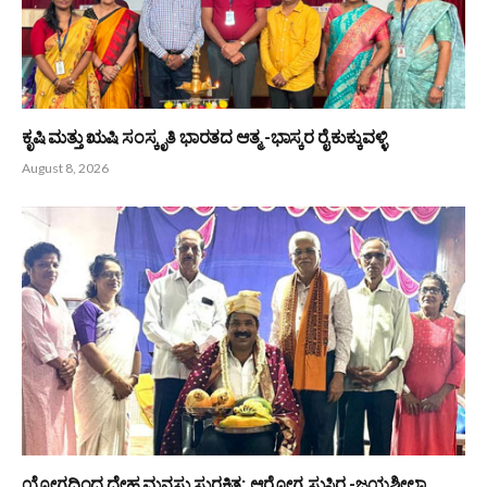
ಬಂಟರ ಸಂಘ ಬಂಟ್ವಾಳ ಬಿ.ಸಿ ರೋಡು ವಲಯ : ಆಗಸ್ಟ್ 9 ರಂದು ‘ಆಟಿದ
ಕೂಟ’
August 8, 2026
ಆಳ್ವಾಸ್ ಪ್ರಗತಿ -2026 : 16ನೇ ಆವೃತ್ತಿಗೆ ಚಾಲನೆ
August 8, 2026