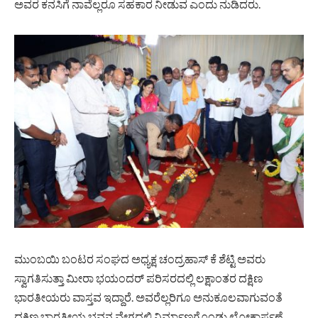
ಅವರ ಕನಸಿಗೆ ನಾವೆಲ್ಲರೂ ಸಹಕಾರ ನೀಡುವ ಎಂದು ನುಡಿದರು.
ಮುಂಬಯಿ ಬಂಟರ ಸಂಘದ ಅಧ್ಯಕ್ಷ ಚಂದ್ರಹಾಸ್ ಕೆ ಶೆಟ್ಟಿ ಅವರು
ಸ್ವಾಗತಿಸುತ್ತಾ ಮೀರಾ ಭಯಂದರ್ ಪರಿಸರದಲ್ಲಿ ಲಕ್ಷಾಂತರ ದಕ್ಷಿಣ
ಭಾರತೀಯರು ವಾಸ್ತವ ಇದ್ದಾರೆ. ಅವರೆಲ್ಲರಿಗೂ ಅನುಕೂಲವಾಗುವಂತೆ
ದಕ್ಷಿಣ ಭಾರತೀಯ ಭವನ ವೇಗದಲ್ಲಿ ನಿರ್ಮಾಣಗೊಂಡು ಲೋಕಾರ್ಪಣೆ