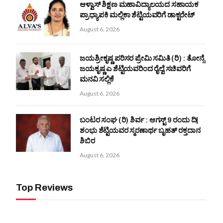
ಆಳ್ವಾಸ್ ಶಿಕ್ಷಣ ಮಹಾವಿದ್ಯಾಲಯದ ಸಹಾಯಕ
ಪ್ರಾಧ್ಯಾಪಕಿ ಮಲ್ಲಿಕಾ ಶೆಟ್ಟಿಯವರಿಗೆ ಡಾಕ್ಟರೇಟ್
August 6, 2026
ಜಯಶ್ರೀಕೃಷ್ಣ ಪರಿಸರ ಪ್ರೇಮಿ ಸಮಿತಿ (ರಿ) : ತೋನ್ಸೆ
ಜಯಕೃಷ್ಣ ಎ ಶೆಟ್ಟಿಯವರಿಂದ ರೈಲ್ವೆ ಸಚಿವರಿಗೆ
ಮನವಿ ಸಲ್ಲಿಕೆ
August 6, 2026
ಬಂಟರ ಸಂಘ (ರಿ) ಶಿರ್ವ : ಆಗಸ್ಟ್ 9 ರಂದು ದಿ|
ಶಂಭು ಶೆಟ್ಟಿಯವರ ಸ್ಮರಣಾರ್ಥ ಬೃಹತ್ ರಕ್ತದಾನ
ಶಿಬಿರ
August 6, 2026
Top Reviews