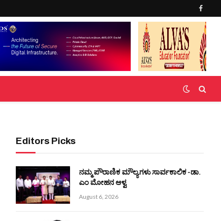
Faceb
Editors Picks
ನಮ್ಮ ಪೌರಾಣಿಕ ಮೌಲ್ಯಗಳು ಸಾರ್ವಕಾಲಿಕ -ಡಾ.
ಎಂ ಮೋಹನ ಆಳ್ವ
August 6, 2026