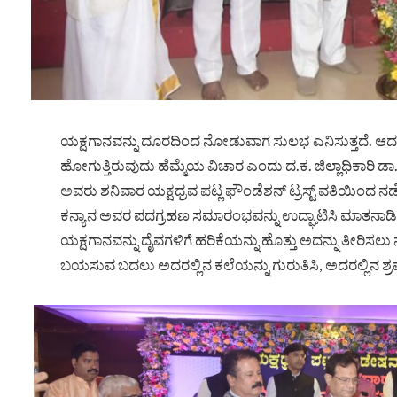
ಯಕ್ಷಗಾನವನ್ನು ದೂರದಿಂದ ನೋಡುವಾಗ ಸುಲಭ ಎನಿಸುತ್ತದೆ. ಆದರೆ
ಹೋಗುತ್ತಿರುವುದು ಹೆಮ್ಮೆಯ ವಿಚಾರ ಎಂದು ದ.ಕ. ಜಿಲ್ಲಾಧಿಕಾರಿ ಡಾ. 
ಅವರು ಶನಿವಾರ ಯಕ್ಷಧ್ರವ ಪಟ್ಲ ಫೌಂಡೆಶನ್ ಟ್ರಸ್ಟ್ ವತಿಯಿಂದ ನಡೆದ 
ಕನ್ಯಾನ ಅವರ ಪದಗ್ರಹಣ ಸಮಾರಂಭವನ್ನು ಉದ್ಘಾಟಿಸಿ ಮಾತನಾಡಿ, ನ
ಯಕ್ಷಗಾನವನ್ನು ದೈವಗಳಿಗೆ ಹರಿಕೆಯನ್ನು ಹೊತ್ತು ಅದನ್ನು ತೀರಿಸಲು
ಬಯಸುವ ಬದಲು ಅದರಲ್ಲಿನ ಕಲೆಯನ್ನು ಗುರುತಿಸಿ, ಅದರಲ್ಲಿನ ಶ್