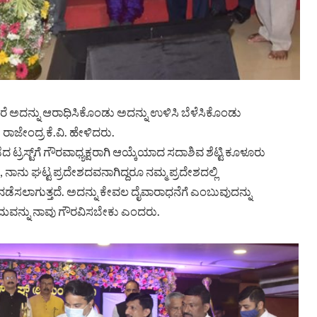
 ಅದನ್ನು ಆರಾಧಿಸಿಕೊಂಡು ಅದನ್ನು ಉಳಿಸಿ ಬೆಳೆಸಿಕೊಂಡು
ರಾಜೇಂದ್ರ ಕೆ.ವಿ. ಹೇಳಿದರು.
ಟ್ರಸ್ಟ್‌ಗೆ ಗೌರವಾಧ್ಯಕ್ಷರಾಗಿ ಆಯ್ಕೆಯಾದ ಸದಾಶಿವ ಶೆಟ್ಟಿ ಕೂಳೂರು
ಾನು ಘಟ್ಟ ಪ್ರದೇಶದವನಾಗಿದ್ದರೂ ನಮ್ಮ ಪ್ರದೇಶದಲ್ಲಿ
 ನಡೆಸಲಾಗುತ್ತದೆ. ಅದನ್ನು ಕೇವಲ ದೈವಾರಾಧನೆಗೆ ಎಂಬುವುದನ್ನು
ರಮವನ್ನು ನಾವು ಗೌರವಿಸಬೇಕು ಎಂದರು.