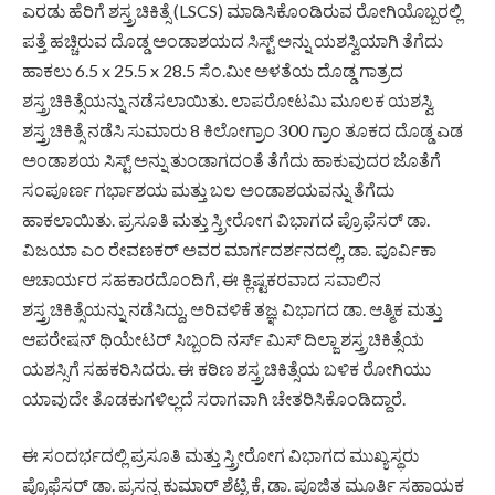
ಎರಡು ಹೆರಿಗೆ ಶಸ್ತ್ರಚಿಕಿತ್ಸೆ (LSCS) ಮಾಡಿಸಿಕೊಂಡಿರುವ ರೋಗಿಯೊಬ್ಬರಲ್ಲಿ
ಪತ್ತೆ ಹಚ್ಚಿರುವ ದೊಡ್ಡ ಅಂಡಾಶಯದ ಸಿಸ್ಟ್ ಅನ್ನು ಯಶಸ್ವಿಯಾಗಿ ತೆಗೆದು
ಹಾಕಲು 6.5 x 25.5 x 28.5 ಸೆಂ.ಮೀ ಅಳತೆಯ ದೊಡ್ಡ ಗಾತ್ರದ
ಶಸ್ತ್ರಚಿಕಿತ್ಸೆಯನ್ನು ನಡೆಸಲಾಯಿತು. ಲಾಪರೋಟಮಿ ಮೂಲಕ ಯಶಸ್ವಿ
ಶಸ್ತ್ರಚಿಕಿತ್ಸೆ ನಡೆಸಿ ಸುಮಾರು 8 ಕಿಲೋಗ್ರಾಂ 300 ಗ್ರಾಂ ತೂಕದ ದೊಡ್ಡ ಎಡ
ಅಂಡಾಶಯ ಸಿಸ್ಟ್ ಅನ್ನು ತುಂಡಾಗದಂತೆ ತೆಗೆದು ಹಾಕುವುದರ ಜೊತೆಗೆ
ಸಂಪೂರ್ಣ ಗರ್ಭಾಶಯ ಮತ್ತು ಬಲ ಅಂಡಾಶಯವನ್ನು ತೆಗೆದು
ಹಾಕಲಾಯಿತು. ಪ್ರಸೂತಿ ಮತ್ತು ಸ್ತ್ರೀರೋಗ ವಿಭಾಗದ ಪ್ರೊಫೆಸರ್ ಡಾ.
ವಿಜಯಾ ಎಂ ರೇವಣಕರ್ ಅವರ ಮಾರ್ಗದರ್ಶನದಲ್ಲಿ, ಡಾ. ಪೂರ್ವಿಕಾ
ಆಚಾರ್ಯರ ಸಹಕಾರದೊಂದಿಗೆ, ಈ ಕ್ಲಿಷ್ಟಕರವಾದ ಸವಾಲಿನ
ಶಸ್ತ್ರಚಿಕಿತ್ಸೆಯನ್ನು ನಡೆಸಿದ್ದು, ಅರಿವಳಿಕೆ ತಜ್ಞ ವಿಭಾಗದ ಡಾ. ಆತ್ಮಿಕ ಮತ್ತು
ಆಪರೇಷನ್ ಥಿಯೇಟರ್ ಸಿಬ್ಬಂದಿ ನರ್ಸ್ ಮಿಸ್ ದಿಲ್ಜಾ ಶಸ್ತ್ರಚಿಕಿತ್ಸೆಯ
ಯಶಸ್ಸಿಗೆ ಸಹಕರಿಸಿದರು. ಈ ಕಠಿಣ ಶಸ್ತ್ರಚಿಕಿತ್ಸೆಯ ಬಳಿಕ ರೋಗಿಯು
ಯಾವುದೇ ತೊಡಕುಗಳಿಲ್ಲದೆ ಸರಾಗವಾಗಿ ಚೇತರಿಸಿಕೊಂಡಿದ್ದಾರೆ.
ಈ ಸಂದರ್ಭದಲ್ಲಿ ಪ್ರಸೂತಿ ಮತ್ತು ಸ್ತ್ರೀರೋಗ ವಿಭಾಗದ ಮುಖ್ಯಸ್ಥರು
ಪ್ರೊಫೆಸರ್ ಡಾ. ಪ್ರಸನ್ನ ಕುಮಾರ್ ಶೆಟ್ಟಿ ಕೆ, ಡಾ. ಪೂಜಿತ ಮೂರ್ತಿ ಸಹಾಯಕ