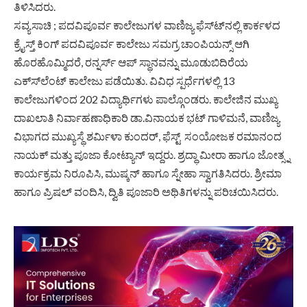
ತಿಳಿಸಿದರು.
ಸವ್ಯಸಾಚಿ ; ಪದವಿಪೂರ್ವ ಕಾಲೇಜುಗಳ ವಾಣಿಜ್ಯ ಫೆಸ್ಟ್‍ನಲ್ಲಿ ಕಾರ್ಕಳದ
ಕ್ರೈಸ್ತ್ ಕಿಂಗ್ ಪದವಿಪೂರ್ವ ಕಾಲೇಜು ಸಮಗ್ರ ಚಾಂಪಿಯನ್ಸ್ ಆಗಿ
ಹೊರಹೊಮ್ಮಿದರೆ, ರನ್ನರ್ಸ್ ಆಪ್ ಸ್ಥಾನವನ್ನು ಮೂಡುಬಿದಿರೆಯ
ಎಕ್ಸ್‍ಲೆಂಟ್ ಕಾಲೇಜು ಪಡೆಯಿತು. ವಿವಿಧ ಸ್ಪರ್ಧೆಗಳಲ್ಲಿ 13
ಕಾಲೇಜುಗಳಿಂದ 202 ವಿದ್ಯಾರ್ಥಿಗಳು ಪಾಲ್ಗೊಂಡರು. ಕಾಲೇಜಿನ ಮುಖ್ಯ
ದಾಖಲಾತಿ ನಿರ್ವಾಹಣಾಧಿಕಾರಿ ಡಾ.ವಿನಾಯಕ ಭಟ್ ಗಾಳಿಮನೆ, ವಾಣಿಜ್ಯ
ವಿಭಾಗದ ಮುಖ್ಯಸ್ಥೆ ಶರ್ಮಿಳಾ ಕುಂದರ್, ಫೆಸ್ಟ್ ಸಂಯೋಜಕ ರಮಾನಂದ
ನಾಯಕ್ ಮತ್ತು ಪೂಜಾ ಕೋಟ್ಯಾನ್ ಇದ್ದರು. ಶ್ರದ್ಧಾ ಮೀರಾ ಹಾಗೂ ಜೋತ್ಸ್ನ
ಕಾರ್ಯಕ್ರಮ ನಿರೂಪಿಸಿ, ಮುಷ್ಕನ್ ಹಾಗೂ ಸ್ನೇಹಾ ಸ್ವಾಗತಿಸಿದರು. ಶ್ರೀಮಾ
ಹಾಗೂ ಪ್ರಿಷಲ್ ವಂದಿಸಿ, ದ್ವಿತಿ ಪೂಜಾರಿ ಅಥಿತಿಗಳನ್ನು ಪರಿಚಯಿಸಿದರು.