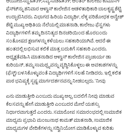
ಆಯೋಜಿಸಿದ್ದ &#39;ಸವ್ಯಸಾಚಿ&#39; ಅಂತರ್ ಕಾಲೇಜು ಕಾಮಾರ್ಸ್
ಫೆಸ್ಟ್‍ನ್ನು ಶನಿವಾರ ಆಳ್ವಾಸ್ ಕಾಲೇಜಿನ ಆಡಳಿತಾಧಿಕಾರಿ ಬಾಲಕೃಷ್ಣ ಶೆಟ್ಟಿ
ಉದ್ಘಾಟಿಸಿದರು. ವಿಭಾಗದ ಹಿರಿಯ ವಿದ್ಯಾರ್ಥಿ, ಲೆಕ್ಕ ಪರಿಶೋಧಕ ಅನ್ವೇಶ್
ಶೆಟ್ಟಿ ಮುಖ್ಯ ಅಥಿತಿಯ ನೆಲೆಯಲ್ಲಿ ಮಾತನಾಡಿ, ಕಾಲೇಜು ಫೆಸ್ಟಗಳು
ವಿದ್ಯಾರ್ಥಿಗಳಿಗೆ ತಮ್ಮ ದಿನನಿತ್ಯದ ದಿನಚರಿಯಿಂದ ಹೊರಬಂದು
ಸಂತೋಷದ ಕ್ಷಣಗಳನ್ನು ಕಳೆಯಲು ಸಹಕಾರಿಯಾಗಿವೆ. ಆದರೆ ಈ
ಹಂತದಲ್ಲಿ ಲಭಿಸುವ ಕಲಿಕೆ ಮಾತ್ರ ಬದುಕಿಗೆ ಸಹಕಾರಿ ಎಂದರು.
ಅಧ್ಯಕ್ಷತೆವಹಿಸಿ ಮಾತನಾಡಿದ ಆಳ್ವಾಸ್ ಕಾಲೇಜಿನ ಪ್ರಾಚಾರ್ಯ ಡಾ
ಕುರಿಯನ್, ತಮ್ಮ ಸಾಮಥ್ರ್ಯವನ್ನು ವೃದ್ಧಿಸಿಕೊಳ್ಳಲು ಈ ಅವಕಾಶಗಳನ್ನು
(ಫೆಸ್ಟ್) ಬಳಸಿಕೊಳ್ಳುವಂತೆ ವಿದ್ಯಾರ್ಥಿಗಳಿಗೆ ಸಲಹೆ ನೀಡಿದರು. ಇಲ್ಲಿ ಕಲಿತ
ಪಾಠ ಭವಿಷ್ಯಕ್ಕೆ ಸ್ಪಷ್ಟ ಮಾರ್ಗದರ್ಶನವನ್ನು ನೀಡಬಲ್ಲದು. ‘ನೀವು
ಏನು ಮಾಡುತ್ತೀರಿ ಎಂಬುದು ಮುಖ್ಯ ಅಲ್ಲ, ಬದಲಿಗೆ ನೀವು ಮಾಡುವ
ಕೆಲಸವನ್ನು ಹೇಗೆ ಮಾಡುತ್ತೀರಿ ಎಂಬುದರ ಮೇಲೆ ಯಶಸ್ಸು
ನಿರ್ಧಾರವಾಗುತ್ತದೆ ಎಂದರು. ಸಮಾರೋಪ ಸಮಾರಂಭದಲ್ಲಿ ಸಾಮಾಜಿಕ
ಮಾಧ್ಯಮ ಪ್ರಭಾವಿ ಮಂಜುನಾಥ ಕಾಮತ್ ಮಾತನಾಡಿ, ಸಾಮಾಜಿಕ
ಮಾಧ್ಯಮಗಳ ವೇದಿಕೆಗಳನ್ನು ಸದ್ವಿನಿಯೋಗ ಮಾಡಿಕೊಳ್ಳುವ ಕುರಿತು