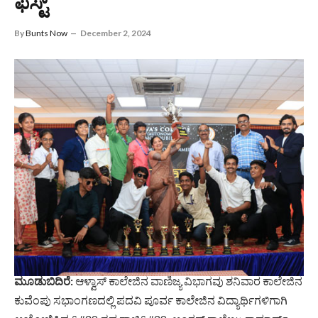
ಫೆಸ್ಟ್
By
Bunts Now
December 2, 2024
ಮೂಡುಬಿದಿರೆ:
ಆಳ್ವಾಸ್ ಕಾಲೇಜಿನ ವಾಣಿಜ್ಯ ವಿಭಾಗವು ಶನಿವಾರ ಕಾಲೇಜಿನ
ಕುವೆಂಪು ಸಭಾಂಗಣದಲ್ಲಿ ಪದವಿ ಪೂರ್ವ ಕಾಲೇಜಿನ ವಿದ್ಯಾರ್ಥಿಗಳಿಗಾಗಿ