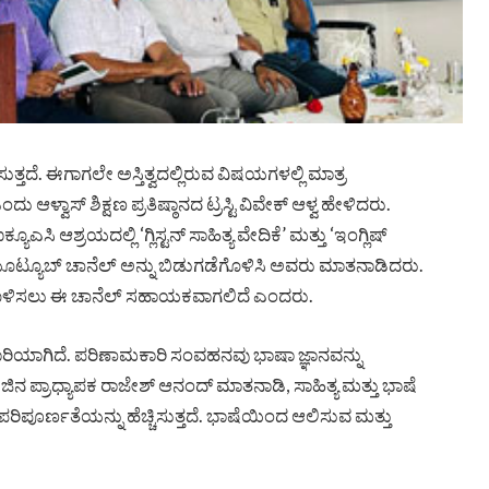
ತ್ತದೆ. ಈಗಾಗಲೇ ಅಸ್ತಿತ್ವದಲ್ಲಿರುವ ವಿಷಯಗಳಲ್ಲಿ ಮಾತ್ರ
ಳ್ವಾಸ್ ಶಿಕ್ಷಣ ಪ್ರತಿಷ್ಠಾನದ ಟ್ರಸ್ಟಿ ವಿವೇಕ್ ಆಳ್ವ ಹೇಳಿದರು.
ಎಸಿ ಆಶ್ರಯದಲ್ಲಿ ‘ಗ್ಲಿಸ್ಟನ್ ಸಾಹಿತ್ಯ ವೇದಿಕೆ’ ಮತ್ತು ‘ಇಂಗ್ಲಿಷ್
್’ ಯೂಟ್ಯೂಬ್ ಚಾನೆಲ್ ಅನ್ನು ಬಿಡುಗಡೆಗೊಳಿಸಿ ಅವರು ಮಾತನಾಡಿದರು.
ುಲಭಗೊಳಿಸಲು ಈ ಚಾನೆಲ್ ಸಹಾಯಕವಾಗಲಿದೆ ಎಂದರು.
ರಿಯಾಗಿದೆ. ಪರಿಣಾಮಕಾರಿ ಸಂವಹನವು ಭಾಷಾ ಜ್ಞಾನವನ್ನು
ೇಜಿನ ಪ್ರಾಧ್ಯಾಪಕ ರಾಜೇಶ್ ಆನಂದ್ ಮಾತನಾಡಿ, ಸಾಹಿತ್ಯ ಮತ್ತು ಭಾಷೆ
ಿಪೂರ್ಣತೆಯನ್ನು ಹೆಚ್ಚಿಸುತ್ತದೆ. ಭಾಷೆಯಿಂದ ಆಲಿಸುವ ಮತ್ತು