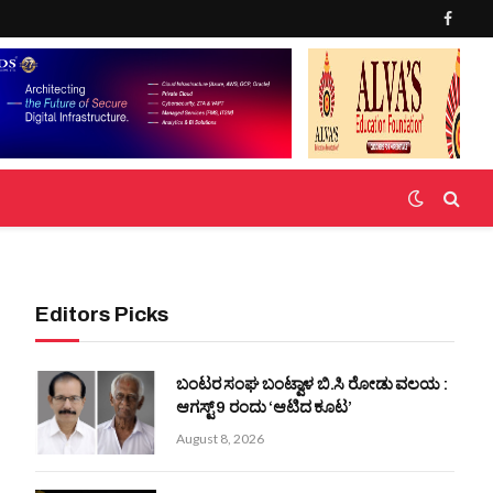
Faceb
Editors Picks
ಬಂಟರ ಸಂಘ ಬಂಟ್ವಾಳ ಬಿ.ಸಿ ರೋಡು ವಲಯ :
ಆಗಸ್ಟ್ 9 ರಂದು ‘ಆಟಿದ ಕೂಟ’
August 8, 2026