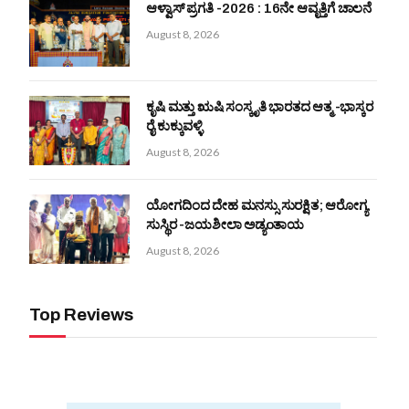
ಆಳ್ವಾಸ್ ಪ್ರಗತಿ -2026 : 16ನೇ ಆವೃತ್ತಿಗೆ ಚಾಲನೆ
August 8, 2026
ಕೃಷಿ ಮತ್ತು ಋಷಿ ಸಂಸ್ಕೃತಿ ಭಾರತದ ಆತ್ಮ -ಭಾಸ್ಕರ
ರೈ ಕುಕ್ಕುವಳ್ಳಿ
August 8, 2026
ಯೋಗದಿಂದ ದೇಹ ಮನಸ್ಸು ಸುರಕ್ಷಿತ; ಆರೋಗ್ಯ
ಸುಸ್ಥಿರ -ಜಯಶೀಲಾ ಅಡ್ಯoತಾಯ
August 8, 2026
Top Reviews