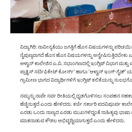
ವಿದ್ಯಾಗಿರಿ: ನಾವೀನ್ಯತೆಯು ಜಗತ್ತಿಗೆ ಹೊಸ ವಿಷಯಗಳನ್ನು ಪರಿಚಯಿಸು
ನೈಪುಣ್ಯರಾಗದೆ ಹೊಸ ಹೊಸ ವಿಷಯಗಳನ್ನು ಅನ್ವೇಷಿಸುತ್ತಿರಬೇಕು ಎಂದು ಆ
ಆಳ್ವಾಸ್ ಕಾಲೇಜಿನ ಎ.ವಿ. ಸಭಾಂಗಣದಲ್ಲಿ ಇಂಗ್ಲಿಷ್ ವಿಭಾಗ ಮತ್ತು ಐಕ್ಯೂ
ಪ್ರಾಕ್ಟಿಸ್ ಸರ್ಟಿಫಿಕೇಟ್ ಕೋರ್ಸ್’ ಹಾಗೂ ‘ಆಳ್ವಾಸ್ ಇಂಗ್-ಗೈಡ
ಗ್ರಾಮೀಣ ಭಾಗದ ವಿದ್ಯಾರ್ಥಿಗಳಿಗೆ ಇಂಗ್ಲಿಷ್ ಕಲಿಕೆಯನ್ನು ಸ
ನಮ್ಮನ್ನು ನಾವೇ ಸರ್ವ ರೀತಿಯಲ್ಲಿ ಧೃಡಗೊಳಿಸಲು ಸಂವಹನ ಸಹಕಾ
ಹೆಚ್ಚಿಸುತ್ತದೆ ಎಂದು ಹೇಳಿದರು. ಕರ್ಜೆ ಸರ್ಕಾರಿ ಪದವಿಪೂರ್ವ ಕಾಲ
ಎರಡು ಒಂದು ನಾಣ್ಯದ ಎರಡು ಮುಖಗಳಿದ್ದಂತೆ ಸಾಹಿತ್ಯವು ಭಾಷಾ ಪರ
ಮಾತನಾಡುವ ಕೌಶಲ ಅಭಿವೃದ್ಧಿಯಾಗುತ್ತದೆ ಎಂದು ಹೇಳಿದರು.