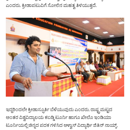
ಎಂದರು. ಕ್ರೀಡಾಪಟುವಿಗೆ ಸೋಲಿನ ಮಹತ್ವ ತಿಳಿಯುತ್ತದೆ.
ಇದ್ದರಿಂದಲೇ ಕ್ರೀಡಾಸ್ಫೂರ್ತಿ ಬೆಳೆಯುವುದು ಎಂದರು. ರಾಷ್ಟ್ರಮಟ್ಟದ
ಅಂತರ ವಿಶ್ವವಿದ್ಯಾಲಯ ಕಬಡ್ಡಿ ಟೂರ್ನಿ ಹಾಗೂ ಖೇಲೊ ಇಂಡಿಯಾ
ಟೂರ್ನಿಯಲ್ಲಿ ಚಿನ್ನದ ಪದಕ ಗಳಿಸಿದ ಆಳ್ವಾಸ್ ವಿದ್ಯಾರ್ಥಿ ಜಿತಿನ್ ನಾಯ್ಕ್,