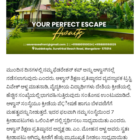
ಮುಂದಿನ ದಿನಗಳಲ್ಲಿ ನಮ್ಮ ಫೆಡರೇಶನ್ ಕಪ್ ಅನ್ನು ಆಳ್ವಾಸ್‍ನಲ್ಲೆ
ನಡೆಸಲಾಗುವುದು ಎಂದರು. ಆಳ್ವಾಸ್ ಶಿಕ್ಷಣ
ಪ್ರತಿಷ್ಠಾನದ
ವ್ಯವಸ್ಥಾಪಕ ಟ್ರಸ್ಟಿ
ವಿವೇಕ್ ಆಳ್ವ ಮಾತನಾಡಿ, ವೈದ್ಯಕೀಯ ವಿದ್ಯಾರ್ಥಿಗಳು ದೇಶಿಯ ಕ್ರೀಡೆಯಲ್ಲಿ
ಹೆಚ್ಚಿನ ಸಂಖ್ಯೆಯಲ್ಲಿ ಭಾಗವಹಿಸುತ್ತಿರುವುದು ಸಂತೋಷ ಉಂಟುಮಾಡಿದೆ.
ಆಳ್ವಾಸ್ ಸಂಸ್ಥೆಯೂ ಕ್ರೀಡೆಯ ಪೆÇೀಷಣೆ ಹಾಗೂ ಬೆಳವಣಿಗೆಗೆ
ಮಹತ್ವವನ್ನು ನೀಡುತ್ತದೆ. ಇದರ ಫಲವಾಗಿ ನಮ್ಮ ಸಂಸ್ಥೆಯಿಂದ 7
ಕ್ರೀಡಾಪಟುಗಳು ಒಲಿಂಪಿಕ್ ನಲ್ಲಿ ಸ್ಪರ್ಧಿಸಲು ಸಾಧ್ಯವಾಯಿತು ಎಂದರು.
ಆಳ್ವಾಸ್ ಶಿಕ್ಷಣ
ಪ್ರತಿಷ್ಠಾನದ
ಅಧ್ಯಕ್ಷ ಡಾ. ಎಂ. ಮೋಹನ ಆಳ್ವ ಅವರು ಸ್ವತಃ
ಕ್ರೀಡಾಪಟು ಆಗಿದ್ದು, ಕ್ರೀಡೆಗೆ ಹೆಚ್ಚು ಪ್ರಾಮುಖ್ಯತೆ ನೀಡಲು ಸಾಧ್ಯವಾಯಿತು