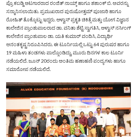
ಪ್ರೊ ಕಬಡ್ಡಿ ಆಟಗಾರರಾದ ರಂಜಿತ್ ನಾಯ್ಕ್ ಹಾಗೂ ಶಶಾಂಕ್ ಬಿ. ಅವರನ್ನು
ಸನ್ಮಾನಿಸಲಾಯಿತು. ಪ್ರಮುಖರಾದ
ಪುರುಷೋತ್ತ
ಮ್ ಪೂಜಾರಿ ಹಾಗೂ
ರೋಹಿತ್ ತೊಕ್ಕೊಟ್ಟು ಇದ್ದರು. ಆಳ್ವಾಸ್ ಪ್ರಕೃತಿ ಚಿಕಿತ್ಸೆ ಮತ್ತು ಯೋಗ ವಿಜ್ಞಾನ
ಕಾಲೇಜಿನ ಪ್ರಾಂಶುಪಾಲರಾದ ಡಾ. ವನಿತಾ ಶೆಟ್ಟಿ ಸ್ವಾಗತಿಸಿ, ಆಳ್ವಾಸ್ ನರ್ಸಿಂಗ್
ಕಾಲೇಜಿನ ಪ್ರಾಂಶುಪಾಲ ಡಾ. ಯತಿ ಕುಮಾರ್ ವಂದಿಸಿ, ವಿದ್ಯಾರ್ಥಿ
ಅನಂತಕೃಷ್ಣ ನಿರೂಪಿಸಿದರು. ಈ ಟೂರ್ನಿಯಲ್ಲಿ ಒಟ್ಟು 64 ಪುರುಷರ ಹಾಗೂ
19 ಮಹಿಳಾ ತಂಡಗಳು ಪಾಲ್ಗೊಂಡಿದ್ದು, ಮೂರು ದಿನಗಳ ಕಾಲ ಟೂರ್ನಿ
ನಡೆಯಲಿದೆ. ಜೂನ್ 20ರಂದು ಅಂತಿಮ ಹಣಾಹಣಿ ಪಂದ್ಯಗಳು ಹಾಗೂ
ಸಮಾರೋಪ ನಡೆಯಲಿದೆ.