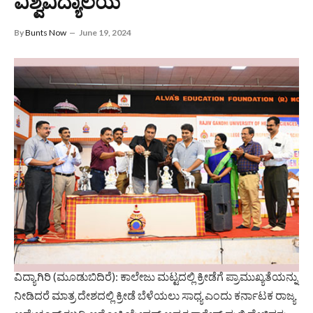
ವಿಶ್ವವಿದ್ಯಾಲಯ
By
Bunts Now
June 19, 2024
ವಿದ್ಯಾಗಿರಿ (ಮೂಡುಬಿದಿರೆ): ಕಾಲೇಜು ಮಟ್ಟದಲ್ಲಿ ಕ್ರೀಡೆಗೆ ಪ್ರಾಮುಖ್ಯತೆಯನ್ನು
ನೀಡಿದರೆ ಮಾತ್ರ ದೇಶದಲ್ಲಿ ಕ್ರೀಡೆ ಬೆಳೆಯಲು ಸಾಧ್ಯ ಎಂದು ಕರ್ನಾಟಕ ರಾಜ್ಯ