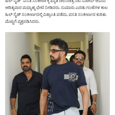
ಹಿಲ್ ಸೈಡ್” ವಸತಿ ಸಂಕೀರ್ಣಕ್ಕೆ ಖ್ಯಾತ ಚಲನಚಿತ್ರ ನಟ ಸುದೀಪ್ ಅವರು
ಆದಿತ್ಯವಾರ ಮಧ್ಯಾಹ್ನ ಭೇಟಿ ನೀಡಿದರು. ಸುಮಾರು ಎರಡು ಗಂಟೆಗಳ ಕಾಲ
ಹಿಲ್ ಸೈಡ್ ಸಂಕೀರ್ಣದಲ್ಲಿ ವಿಶ್ರಾಂತಿ ಪಡೆದು, ವಸತಿ ಸಂಕೀರ್ಣದ ಕುರಿತು
ಮೆಚ್ಚುಗೆ ವ್ಯಕ್ತಪಡಿಸಿದರು.