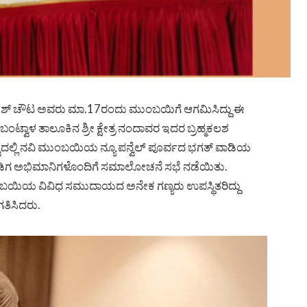
್ ಬ್ರಿಜೇಶ್ ಚೌಟ ಅವರು ಮಾ.17ರಂದು ಮುಂಬಯಿಗೆ ಆಗಮಿಸಿದ್ದು ಈ
್ವಾಳ ತಾಲೂಕಿನ ಶ್ರೀ ಕ್ಷೇತ್ರ ನಂದಾವರ ಇದರ ಬ್ರಹ್ಮಕಲಶ
್ವದಲ್ಲಿ ನವಿ ಮುಂಬಯಿಯ ನ್ಯೂ ಪನ್ವೆಲ್ ಪೂರ್ವದ ಭಗತ್ ವಾಡಿಯ
ು ಕನ್ನಡಿಗ ಅಭಿಮಾನಿಗಳೊಂದಿಗೆ ಸಮಾಲೋಚನೆ ಸಭೆ ನಡೆಯಿತು.
ೂ ಮುಂಬಯಿಯ ವಿವಿಧ ಸಮುದಾಯದ ಅನೇಕ ಗಣ್ಯರು ಉಪಸ್ಥಿತರಿದ್ದು
ಗತಿಸಿದರು.