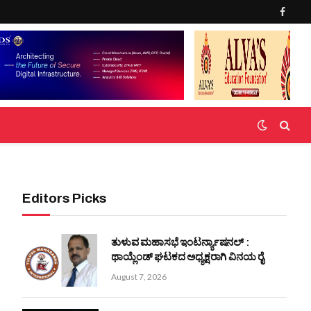
Faceb
Editors Picks
ತುಳುವ ಮಹಾಸಭೆ ಇಂಟರ್ನ್ಯಾಷನಲ್ :
ಥಾಯ್ಲೆಂಡ್ ಘಟಕದ ಅಧ್ಯಕ್ಷರಾಗಿ ವಿನಯ ರೈ
August 7, 2026