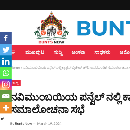
ಮುಖಪುಟ
ಸುದ್ದಿ
ಅಂಕಣ
ಸಾಧಕರು
ಆರೋಗ
Home
»
ನವಿಮುಂಬಯಿಯ ಪನ್ವೆಲ್ ನಲ್ಲಿ ಕ್ಯಾಪ್ಟನ್ ಬ್ರಿಜೇಶ್ ಚೌಟ ಅವರೊಂದಿಗೆ ಸಮಾಲೋಚನಾ 
ಸುದ್ದಿ
ನವಿಮುಂಬಯಿಯ ಪನ್ವೆಲ್ ನಲ್ಲಿ ಕ್ಯ
ಸಮಾಲೋಚನಾ ಸಭೆ
By
Bunts Now
March 19, 2024