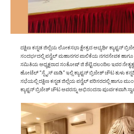
ದಕ್ಷಿಣ ಕನ್ನಡ ಜಿಲ್ಲೆಯ ಲೋಕಸಭಾ ಕ್ಷೇತ್ರದ ಅಭ್ಯರ್ಥಿ ಕ್ಯಾಪ್ಟನ
ಸಂದರ್ಭದಲ್ಲಿ ಪನ್ವೆಲ್ ಮಹಾನಗರ ಪಾಲಿಕೆಯ ನಗರಸೇವಕ ಹಾಗೂ ಬಂಟ
ಸಮಿತಿಯ ಅಧ್ಯಕ್ಷರಾದ ಸಂತೋಷ್ ಜಿ ಶೆಟ್ಟಿ ದಲಂದಿಲ ಇವರ ನೇತೃತ
ಹೋಟೆಲ್ “ಸ್ಪೈಸ್ ವಾಡಿ” ಇಲ್ಲಿ ಕ್ಯಾಪ್ಟನ್ ಬ್ರಿಜೇಶ್ ಚೌಟ ತುಳ
ಸಭೆಯಲ್ಲಿ ದಕ್ಷಿಣ ಕನ್ನಡ ಜಿಲ್ಲೆಯ ಪನ್ವೆಲ್ ಪರಿಸರದಲ್ಲಿ ಹಾಗ
ಕ್ಯಾಪ್ಟನ್ ಬ್ರಿಜೇಶ್ ಚೌಟ ಅವರನ್ನು ಅಭಿನಂದನಾ ಪೂರ್ವಕವಾಗಿ ಸ್ವಾ