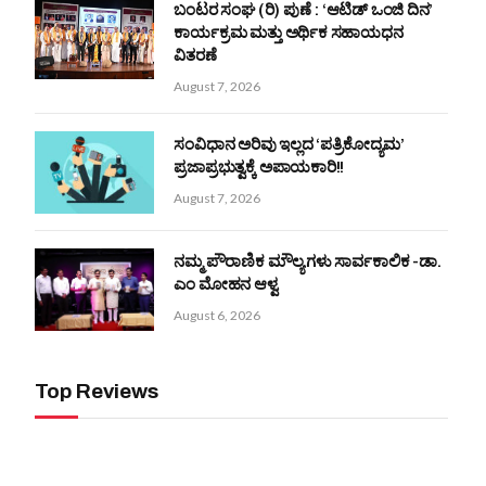
ಬಂಟರ ಸಂಘ (ರಿ) ಪುಣೆ : ‘ಆಟಿಡ್ ಒಂಜಿ ದಿನ’
ಕಾರ್ಯಕ್ರಮ ಮತ್ತು ಅರ್ಥಿಕ ಸಹಾಯಧನ
ವಿತರಣೆ
August 7, 2026
ಸಂವಿಧಾನ ಅರಿವು ಇಲ್ಲದ ‘ಪತ್ರಿಕೋದ್ಯಮ’
ಪ್ರಜಾಪ್ರಭುತ್ವಕ್ಕೆ ಅಪಾಯಕಾರಿ!!
August 7, 2026
ನಮ್ಮ ಪೌರಾಣಿಕ ಮೌಲ್ಯಗಳು ಸಾರ್ವಕಾಲಿಕ -ಡಾ.
ಎಂ ಮೋಹನ ಆಳ್ವ
August 6, 2026
Top Reviews