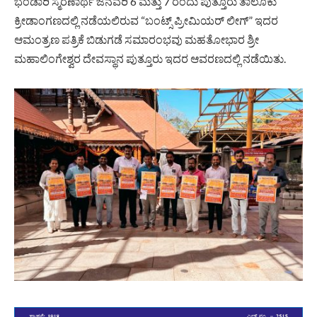
ಭಂಡಾರಿ ಸ್ಮರಣಾರ್ಥ ಜನವರಿ 6 ಮತ್ತು 7 ರಂದು ಪುತ್ತೂರು ತಾಲೂಕು
ಕ್ರೀಡಾಂಗಣದಲ್ಲಿ ನಡೆಯಲಿರುವ “ಬಂಟ್ಸ್ ಪ್ರೀಮಿಯರ್ ಲೀಗ್” ಇದರ
ಆಮಂತ್ರಣ ಪತ್ರಿಕೆ ಬಿಡುಗಡೆ ಸಮಾರಂಭವು ಮಹತೋಭಾರ ಶ್ರೀ
ಮಹಾಲಿಂಗೇಶ್ವರ ದೇವಸ್ಥಾನ ಪುತ್ತೂರು ಇದರ ಆವರಣದಲ್ಲಿ ನಡೆಯಿತು.