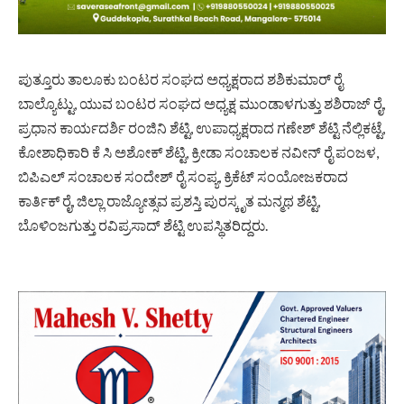
ಪುತ್ತೂರು ತಾಲೂಕು ಬಂಟರ ಸಂಘದ ಅಧ್ಯಕ್ಷರಾದ ಶಶಿಕುಮಾರ್ ರೈ
ಬಾಲ್ಯೊಟ್ಟು, ಯುವ ಬಂಟರ ಸಂಘದ ಅಧ್ಯಕ್ಷ ಮುಂಡಾಳಗುತ್ತು ಶಶಿರಾಜ್ ರೈ,
ಪ್ರಧಾನ ಕಾರ್ಯದರ್ಶಿ ರಂಜಿನಿ ಶೆಟ್ಟಿ, ಉಪಾಧ್ಯಕ್ಷರಾದ ಗಣೇಶ್ ಶೆಟ್ಟಿ ನೆಲ್ಲಿಕಟ್ಟೆ,
ಕೋಶಾಧಿಕಾರಿ ಕೆ ಸಿ ಅಶೋಕ್ ಶೆಟ್ಟಿ, ಕ್ರೀಡಾ ಸಂಚಾಲಕ ನವೀನ್ ರೈ ಪಂಜಳ,
ಬಿಪಿಎಲ್ ಸಂಚಾಲಕ ಸಂದೇಶ್ ರೈ ಸಂಪ್ಯ, ಕ್ರಿಕೆಟ್ ಸಂಯೋಜಕರಾದ
ಕಾರ್ತಿಕ್ ರೈ, ಜಿಲ್ಲಾ ರಾಜ್ಯೋತ್ಸವ ಪ್ರಶಸ್ತಿ ಪುರಸ್ಕೃತ ಮನ್ಮಥ ಶೆಟ್ಟಿ,
ಬೊಳಿಂಜಗುತ್ತು ರವಿಪ್ರಸಾದ್ ಶೆಟ್ಟಿ ಉಪಸ್ಥಿತರಿದ್ದರು.