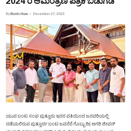
2024 ರ ಆಮಂತ್ರಣ ಪತ್ರಿಕೆ ಬಿಡುಗಡೆ
By
Bunts Now
December 27, 2023
ಯುವ ಬಂಟ ಸಂಘ ಪುತ್ತೂರು ಇದರ ವತಿಯಿಂದ ಜನವರಿಯಲ್ಲಿ
ನಡೆಯಲಿರುವ ಪುತ್ತೂರ್ದ ಬಂಟ ಜವನೆರೆ ಗೊಬ್ಬು ದಿ| ಅಗರಿ ಜೀವನ್