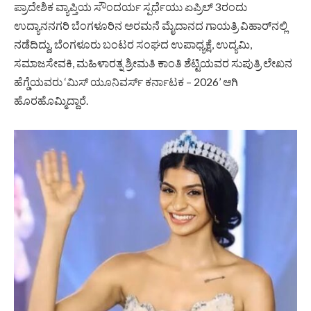
ಪ್ರಾದೇಶಿಕ ವ್ಯಾಪ್ತಿಯ ಸೌಂದರ್ಯ ಸ್ಪರ್ಧೆಯು ಏಪ್ರಿಲ್‌ 3ರಂದು
ಉದ್ಯಾನನಗರಿ ಬೆಂಗಳೂರಿನ ಅರಮನೆ ಮೈದಾನದ ಗಾಯತ್ರಿ ವಿಹಾರ್‌ನಲ್ಲಿ
ನಡೆದಿದ್ದು, ಬೆಂಗಳೂರು ಬಂಟರ ಸಂಘದ ಉಪಾಧ್ಯಕ್ಷೆ, ಉದ್ಯಮಿ,
ಸಮಾಜಸೇವಕಿ, ಮಹಿಳಾರತ್ನ ಶ್ರೀಮತಿ ಕಾಂತಿ ಶೆಟ್ಟಿಯವರ ಸುಪುತ್ರಿ ಲೇಖನ
ಹೆಗ್ಡೆಯವರು ‘ಮಿಸ್ ಯೂನಿವರ್ಸ್ ಕರ್ನಾಟಕ – 2026’ ಆಗಿ
ಹೊರಹೊಮ್ಮಿದ್ದಾರೆ.