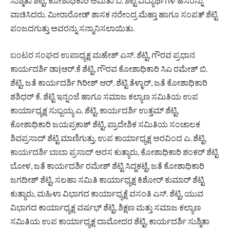
ಸುಶ್ಮಿತಾ ಶೆಟ್ಟಿ, ಕೋಶಾಧಿಕಾರಿ ಅಮಿತಾ ಬಿ. ಶೆಟ್ಟಿ ವಿದ್ಯಾರ್ಥಿಗಳ ಹೆಸರನ್ನು
ವಾಚಿಸಿದರು. ಮೀರಾರೋಡ್ ಶಾಸಕ ನರೇಂದ್ರ ಮೆಹ್ತಾ ಹಾಗೂ ಸಂಪತ್ ಶೆಟ್ಟಿ
ಪಂಜದಗುತ್ತು ಅವರನ್ನು ಸನ್ಮಾನಿಸಲಾಯಿತು.
ಬಂಟರ ಸಂಘದ ಉಪಾಧ್ಯಕ್ಷ ಮಹೇಶ್ ಎಸ್. ಶೆಟ್ಟಿ, ಗೌರವ ಪ್ರಧಾನ
ಕಾರ್ಯದರ್ಶಿ ಡಾ|ಆರ್.ಕೆ ಶೆಟ್ಟಿ, ಗೌರವ ಕೋಶಾಧಿಕಾರಿ ಸಿಎ ರಮೇಶ್ ಬಿ.
ಶೆಟ್ಟಿ, ಜತೆ ಕಾರ್ಯದರ್ಶಿ ಗಿರೀಶ್ ಆರ್. ಶೆಟ್ಟಿ ತೆಳ್ಳಾರ್, ಜತೆ ಕೋಶಾಧಿಕಾರಿ
ಶಶಿಧರ್ ಕೆ. ಶೆಟ್ಟಿ ಇನ್ನಂಜೆ ಹಾಗೂ ಸಮಾಜ ಕಲ್ಯಾಣ ಸಮಿತಿಯ ಉಪ
ಕಾರ್ಯಾಧ್ಯಕ್ಷ ಸುಬ್ಬಯ್ಯ ಎ. ಶೆಟ್ಟಿ, ಕಾರ್ಯದರ್ಶಿ ಉತ್ತಮ್ ಶೆಟ್ಟಿ,
ಕೋಶಾಧಿಕಾರಿ ಜಯಪ್ರಕಾಶ್ ಶೆಟ್ಟಿ, ಪ್ರಾದೇಶಿಕ ಸಮಿತಿಯ ಸಂಚಾಲಕ
ಶಿವಪ್ರಸಾದ್ ಶೆಟ್ಟಿ ಮಾಣಿಗುತ್ತು, ಉಪ ಕಾರ್ಯಾಧ್ಯಕ್ಷ ಅರವಿಂದ ಎ. ಶೆಟ್ಟಿ,
ಕಾರ್ಯದರ್ಶಿ ಬಾಬಾ ಪ್ರಸಾದ್ ಅರಸ ಕುತ್ಯಾರು, ಕೋಶಾಧಿಕಾರಿ ಶಂಕರ್ ಶೆಟ್ಟಿ
ಬೋಳ, ಜತೆ ಕಾರ್ಯದರ್ಶಿ ರಮೇಶ್ ಶೆಟ್ಟಿ ಸಿದ್ದಕಟ್ಟೆ, ಜತೆ ಕೋಶಾಧಿಕಾರಿ
ಜಗದೀಶ್ ಶೆಟ್ಟಿ, ಸಲಹಾ ಸಮಿತಿ ಕಾರ್ಯಾಧ್ಯಕ್ಷ ಕಿಶೋರ್ ಕುಮಾರ್ ಶೆಟ್ಟಿ
ಕುತ್ಯಾರು, ಮಹಿಳಾ ವಿಭಾಗದ ಕಾರ್ಯಾಧ್ಯಕ್ಷೆ ವಸಂತಿ ಎಸ್‌. ಶೆಟ್ಟಿ, ಯುವ
ವಿಭಾಗದ ಕಾರ್ಯಾಧ್ಯಕ್ಷ ವರ್ಷಭ್ ಶೆಟ್ಟಿ, ಶಿಕ್ಷಣ ಮತ್ತು ಸಮಾಜ ಕಲ್ಯಾಣ
ಸಮಿತಿಯ ಉಪ ಕಾರ್ಯಾಧ್ಯಕ್ಷ ದಾಮೋದರ ಶೆಟ್ಟಿ, ಕಾರ್ಯದರ್ಶಿ ಸುಶ್ಮಿತಾ