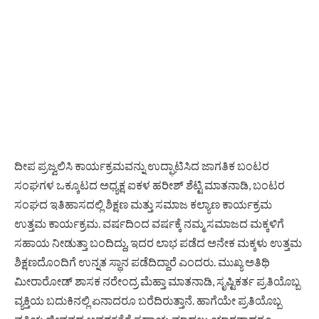
ದೀಪ ಪ್ರಜ್ವಲಿಸಿ ಕಾರ್ಯಕ್ರಮವನ್ನು ಉದ್ಘಾಟಿಸಿದ ಜಾಗತಿಕ ಬಂಟರ
ಸಂಘಗಳ ಒಕ್ಕೂಟದ ಅಧ್ಯಕ್ಷ ಐಕಳ ಹರೀಶ್ ಶೆಟ್ಟಿ ಮಾತನಾಡಿ, ಬಂಟರ
ಸಂಘದ ಇತಿಹಾಸದಲ್ಲಿ ಶಿಕ್ಷಣ ಮತ್ತು ಸಮಾಜ ಕಲ್ಯಾಣ ಕಾರ್ಯಕ್ರಮ
ಉತ್ತಮ ಕಾರ್ಯಕ್ರಮ. ವರ್ಷದಿಂದ ವರ್ಷಕ್ಕೆ ನಮ್ಮ ಸಮಾಜದ ಮಕ್ಕಳಿಗೆ
ಸಹಾಯ ನೀಡುತ್ತಾ ಬಂದಿದ್ದು, ಇದರ ಲಾಭ ಪಡೆದ ಅನೇಕ ಮಕ್ಕಳು ಉತ್ತಮ
ಶಿಕ್ಷಣದೊಂದಿಗೆ ಉನ್ನತ ಸ್ಥಾನ ಪಡೆದಿದ್ದಾರೆ ಎಂದರು. ಮುಖ್ಯ ಅತಿಥಿ
ಮೀರಾರೋಡ್ ಶಾಸಕ ನರೇಂದ್ರ ಮೆಹ್ತಾ ಮಾತನಾಡಿ, ಸೃಷ್ಟಿಕರ್ತ ಪ್ರತಿಯೊಬ್ಬ
ವ್ಯಕ್ತಿಯ ಬದುಕಿನಲ್ಲಿ ಏನಾದರೂ ಬರೆದಿರುತ್ತಾನೆ. ಹಾಗೆಯೇ ಪ್ರತಿಯೊಬ್ಬ