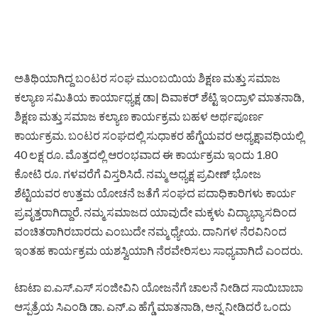
ಅತಿಥಿಯಾಗಿದ್ದ ಬಂಟರ ಸಂಘ ಮುಂಬಯಿಯ ಶಿಕ್ಷಣ ಮತ್ತು ಸಮಾಜ
ಕಲ್ಯಾಣ ಸಮಿತಿಯ ಕಾರ್ಯಾಧ್ಯಕ್ಷ ಡಾ| ದಿವಾಕರ್ ಶೆಟ್ಟಿ ಇಂದ್ರಾಳಿ ಮಾತನಾಡಿ,
ಶಿಕ್ಷಣ ಮತ್ತು ಸಮಾಜ ಕಲ್ಯಾಣ ಕಾರ್ಯಕ್ರಮ ಬಹಳ ಅರ್ಥಪೂರ್ಣ
ಕಾರ್ಯಕ್ರಮ. ಬಂಟರ ಸಂಘದಲ್ಲಿ ಸುಧಾಕರ ಹೆಗ್ಡೆಯವರ ಅಧ್ಯಕ್ಷಾವಧಿಯಲ್ಲಿ
40 ಲಕ್ಷ ರೂ. ಮೊತ್ತದಲ್ಲಿ ಆರಂಭವಾದ ಈ ಕಾರ್ಯಕ್ರಮ ಇಂದು 1.80
ಕೋಟಿ ರೂ. ಗಳವರೆಗೆ ವಿಸ್ತರಿಸಿದೆ. ನಮ್ಮ ಅಧ್ಯಕ್ಷ ಪ್ರವೀಣ್ ಭೋಜ
ಶೆಟ್ಟಿಯವರ ಉತ್ತಮ ಯೋಚನೆ ಜತೆಗೆ ಸಂಘದ ಪದಾಧಿಕಾರಿಗಳು ಕಾರ್ಯ
ಪ್ರವೃತ್ತರಾಗಿದ್ದಾರೆ. ನಮ್ಮ ಸಮಾಜದ ಯಾವುದೇ ಮಕ್ಕಳು ವಿದ್ಯಾಭ್ಯಾಸದಿಂದ
ವಂಚಿತರಾಗಿರಬಾರದು ಎಂಬುದೇ ನಮ್ಮ ಧ್ಯೇಯ. ದಾನಿಗಳ ನೆರವಿನಿಂದ
ಇಂತಹ ಕಾರ್ಯಕ್ರಮ ಯಶಸ್ವಿಯಾಗಿ ನೆರವೇರಿಸಲು ಸಾಧ್ಯವಾಗಿದೆ ಎಂದರು.
ಟಾಟಾ ಐ.ಎಸ್.ಎಸ್ ಸಂಜೀವಿನಿ ಯೋಜನೆಗೆ ಚಾಲನೆ ನೀಡಿದ ಸಾಯಿಬಾಬಾ
ಆಸ್ಪತ್ರೆಯ ಸಿಎಂಡಿ ಡಾ. ಎನ್.ಎ ಹೆಗ್ಡೆ ಮಾತನಾಡಿ, ಅನ್ನ ನೀಡಿದರೆ ಒಂದು