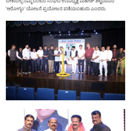
ಬೇಕಾದಲ್ಲಿ ನಮ್ಮ ಬಂಟರ ಸಂಘದ ಉಪಾಧ್ಯಕ್ಷ ಮಹೇಶ್ ಶೆಟ್ಟಿಯವರ
‘ಆರೋಗ್ಯಂ’ ಯೋಜನೆ ಪ್ರಯೋಜನ ಪಡೆಯಬಹುದು ಎಂದರು.