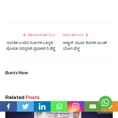
PREVIOUS ARTICLE
NEXT ARTICLE
ಜಾಗತಿಕ ಬಂಟರ ಸಂಘಗಳ ಒಕ್ಕೂಟ :
ಆಳ್ವಾಸ್: ಮೂರು ದಿನಗಳ ಯೂತ್
ಪೋಷಕ ಸದಸ್ಯರಾಗಿ ಪ್ರಭಾಕರ್ ವಿ ಶೆಟ್ಟಿ
ಯೋಗ ಫೆಸ್ಟ್
Bunts Now
Related
Posts