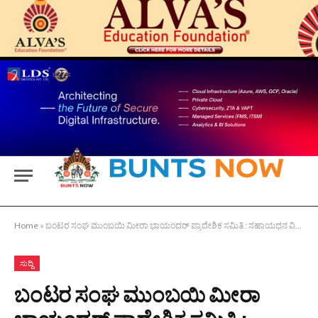
Home
»
ಬಂಟರ ಸಂಘ ಮುಂಬಯಿ ಮೀರಾ ಭಾಯಂದರ್ ಪ್ರಾದೇಶಿಕ ಸಮಿತಿ : ಸಹಾಯಧನ ವಿತರಣೆ, ‘ಸಂಜೀವಿನಿ’ ಲೋಕಾರ್ಪಣೆ
ಸುದ್ದಿ
ಬಂಟರ ಸಂಘ ಮುಂಬಯಿ ಮೀರಾ