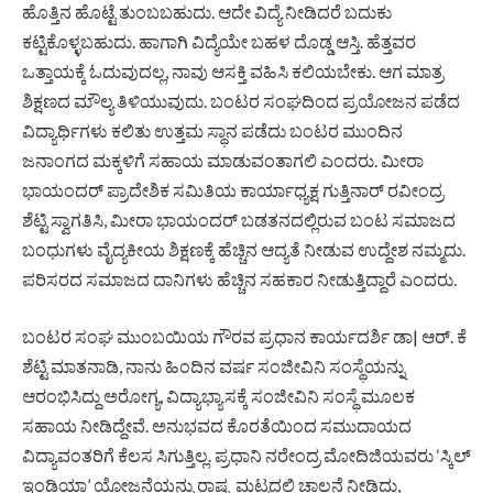
ಹೊತ್ತಿನ ಹೊಟ್ಟೆ ತುಂಬಬಹುದು. ಆದೇ ವಿದ್ಯೆ ನೀಡಿದರೆ ಬದುಕು
ಕಟ್ಟಿಕೊಳ್ಳಬಹುದು. ಹಾಗಾಗಿ ವಿದ್ಯೆಯೇ ಬಹಳ ದೊಡ್ಡ ಆಸ್ತಿ. ಹೆತ್ತವರ
ಒತ್ತಾಯಕ್ಕೆ ಓದುವುದಲ್ಲ, ನಾವು ಆಸಕ್ತಿ ವಹಿಸಿ ಕಲಿಯಬೇಕು. ಆಗ ಮಾತ್ರ
ಶಿಕ್ಷಣದ ಮೌಲ್ಯ ತಿಳಿಯುವುದು. ಬಂಟರ ಸಂಘದಿಂದ ಪ್ರಯೋಜನ ಪಡೆದ
ವಿದ್ಯಾರ್ಥಿಗಳು ಕಲಿತು ಉತ್ತಮ ಸ್ಥಾನ ಪಡೆದು ಬಂಟರ ಮುಂದಿನ
ಜನಾಂಗದ ಮಕ್ಕಳಿಗೆ ಸಹಾಯ ಮಾಡುವಂತಾಗಲಿ ಎಂದರು. ಮೀರಾ
ಭಾಯಂದರ್ ಪ್ರಾದೇಶಿಕ ಸಮಿತಿಯ ಕಾರ್ಯಾಧ್ಯಕ್ಷ ಗುತ್ತಿನಾರ್ ರವೀಂದ್ರ
ಶೆಟ್ಟಿ ಸ್ವಾಗತಿಸಿ, ಮೀರಾ ಭಾಯಂದರ್ ಬಡತನದಲ್ಲಿರುವ ಬಂಟ ಸಮಾಜದ
ಬಂಧುಗಳು ವೈದ್ಯಕೀಯ ಶಿಕ್ಷಣಕ್ಕೆ ಹೆಚ್ಚಿನ ಆದ್ಯತೆ ನೀಡುವ ಉದ್ದೇಶ ನಮ್ಮದು.
ಪರಿಸರದ ಸಮಾಜದ ದಾನಿಗಳು ಹೆಚ್ಚಿನ ಸಹಕಾರ ನೀಡುತ್ತಿದ್ದಾರೆ ಎಂದರು.
ಬಂಟರ ಸಂಘ ಮುಂಬಯಿಯ ಗೌರವ ಪ್ರಧಾನ ಕಾರ್ಯದರ್ಶಿ ಡಾ| ಆರ್. ಕೆ
ಶೆಟ್ಟಿ ಮಾತನಾಡಿ, ನಾನು ಹಿಂದಿನ ವರ್ಷ ಸಂಜೀವಿನಿ ಸಂಸ್ಥೆಯನ್ನು
ಆರಂಭಿಸಿದ್ದು ಅರೋಗ್ಯ, ವಿದ್ಯಾಭ್ಯಾಸಕ್ಕೆ ಸಂಜೀವಿನಿ ಸಂಸ್ಥೆ ಮೂಲಕ
ಸಹಾಯ ನೀಡಿದ್ದೇವೆ. ಅನುಭವದ ಕೊರತೆಯಿಂದ ಸಮುದಾಯದ
ವಿದ್ಯಾವಂತರಿಗೆ ಕೆಲಸ ಸಿಗುತ್ತಿಲ್ಲ. ಪ್ರಧಾನಿ ನರೇಂದ್ರ ಮೋದಿಜಿಯವರು ‘ಸ್ಕಿಲ್
ಇಂಡಿಯಾ’ ಯೋಜನೆಯನ್ನು ರಾಷ್ಟ್ರ ಮಟ್ಟದಲ್ಲಿ ಚಾಲನೆ ನೀಡಿದ್ದು,