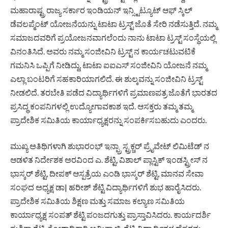
ಮಹಾರಾಷ್ಟ್ರ ರಾಜ್ಯ ಸರ್ಕಾರ ಇಂಡಿಯನ್ ಇನ್ಸ್ಟಿಟ್ಯೂಟ್ ಆಫ್ ಸ್ಕಿಲ್
ಡೆವಲಪ್ಮೆಂಟ್ ಯೋಜನೆಯನ್ನು ಟಾಟಾ ಟ್ರಸ್ಟ್ ಜೊತೆ ಸೇರಿ ನಡೆಸುತ್ತಿದೆ. ನಮ್ಮ
ಸಮಾಜದವರಿಗೆ ಪ್ರಯೋಜನವಾಗಲೆಂದು ನಾನು ಟಾಟಾ ಟ್ರಸ್ಟ್ ಸಂಸ್ಥೆಯಲ್ಲಿ
ವಿನಂತಿಸಿದೆ. ಅವರು ನಮ್ಮ ಸಂಜೀವಿನಿ ಟ್ರಸ್ಟ್ ನ ಕಾರ್ಯಚಟುವಟಿಕೆ
ಗಮನಿಸಿ ಒಪ್ಪಿಗೆ ನೀಡಿದ್ದು, ಟಾಟಾ ಐಐಎಸ್ ಸಂಜೀವಿನಿ ಯೋಜನೆ ನಮ್ಮ
ಎಲ್ಲಾ ಬಂಟರಿಗೆ ಸಹಕಾರಿಯಾಗಲಿದೆ. ಈ ಶುಲ್ಕವನ್ನು ಸಂಜೀವಿನಿ ಟ್ರಸ್ಟ್
ನೀಡಲಿದೆ. ತರಬೇತಿ ಪಡೆದ ವಿದ್ಯಾರ್ಥಿಗಳಿಗೆ ಪ್ರಮಾಣಪತ್ರ ಜೊತೆಗೆ ಭಾರತದ
ಪ್ರಸಿದ್ಧ ಕಂಪನಿಗಳಲ್ಲಿ ಉದ್ಯೋಗಾವಕಾಶ ಇದೆ. ಆಸಕ್ತರು ತಮ್ಮ ತಮ್ಮ
ಪ್ರಾದೇಶಿಕ ಸಮಿತಿಯ ಕಾರ್ಯಾಧ್ಯಕ್ಷರನ್ನು ಸಂಪರ್ಕಿಸಬಹುದು ಎಂದರು.
ಮುಖ್ಯ ಅತಿಥಿಗಳಾಗಿ ಶುಭಾರಂಭ್ ಇನ್ಫ್ರಾ ಸ್ಟ್ರಕ್ಚರ್ ಪ್ರೈವೇಟ್ ಲಿಮಿಟೆಡ್ ನ
ಆಡಳಿತ ನಿರ್ದೇಶಕ ಅರವಿಂದ ಎ. ಶೆಟ್ಟಿ, ವಿಶಾಲ್ ಪ್ಲಾಸ್ಟಿಕ್ ಇಂಡಸ್ಟ್ರೀಸ್ ನ
ಭಾಸ್ಕರ್ ಶೆಟ್ಟಿ, ದೀಪಕ್ ಆಸ್ಪತ್ರೆಯ ಎಂಡಿ ಭಾಸ್ಕರ್ ಶೆಟ್ಟಿ, ಮಾನವ ಸೇವಾ
ಸಂಘದ ಅಧ್ಯಕ್ಷ ಡಾ| ಹರೀಶ್ ಶೆಟ್ಟಿ ವಿದ್ಯಾರ್ಥಿಗಳಿಗೆ ಶುಭ ಹಾರೈಸಿದರು.
ಪ್ರಾದೇಶಿಕ ಸಮಿತಿಯ ಶಿಕ್ಷಣ ಮತ್ತು ಸಮಾಜ ಕಲ್ಯಾಣ ಸಮಿತಿಯ
ಕಾರ್ಯಾಧ್ಯಕ್ಷ ಸಂಪತ್ ಶೆಟ್ಟಿ ಪಂಜದಗುತ್ತು ಪ್ರಾಸ್ತಾವಿಸಿದರು. ಕಾರ್ಯದರ್ಶಿ