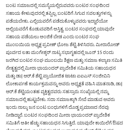
ಬಂಟ ಸಮಾಜದಲ್ಲಿ ಸಮಸ್ಯೆಯಲ್ಲಿರುವವರು ಬಂಟರ ಸಂಘದಿಂದ
ಸಹಾಯ ಕೇಳುವುದರಲ್ಲಿ ತಪ್ಪಿಲ್ಲ. ಬಂಟರಿಗೆ ಸಿಗುವ ಸವಲತ್ತುಗಳನ್ನು
ಪಡೆಯಬೇಕು. ಎಲ್ಲಿಯವರೆಗೆ ಪಡೆದುಕೊಳ್ಳುವವರು ಇದ್ದಾರೆಯೋ
ಅಲ್ಲಿಯವರೆಗೆ ಕೊಡುವವರಿಗೆ ಅಸ್ತಿತ್ವ. ಬಂಟರ ಸಂಘದಲ್ಲಿ ಯಾವುದೇ
ಸಹಾಯ ಪಡೆಯಲು ಅಂಜಿಕೆ ಬೇಡ ಎಂದು ಬಂಟರ ಸಂಘ
ಮುಂಬಯಿಯ ಅಧ್ಯಕ್ಷ ಪ್ರವೀಣ್ ಭೋಜ ಶೆಟ್ಟಿ ತಿಳಿಸಿದರು. ಮೀರಾರೋಡ್
ಪೂರ್ವದ ಲತಾ ಮಂಗೇಶ್ಕರ್ ನಾಟ್ಯ ಸಭಾಗೃಹದಲ್ಲಿ ಜೂನ್ 15 ರಂದು
ಜರಗಿದ ಬಂಟರ ಸಂಘ ಮುಂಬಯಿ ಶಿಕ್ಷಣ ಮತ್ತು ಸಮಾಜ ಕಲ್ಯಾಣ ಸಮಿತಿ
ನೇತೃತ್ವದಲ್ಲಿ ಮೀರಾ ಭಾಯಂದರ್ ಪ್ರಾದೇಶಿಕ ಸಮಿತಿಯ ಸಹಾಯಧನ
ಮತ್ತು ಡಾ| ಆರ್.ಕೆ ಶೆಟ್ಟಿ ಪ್ರಾಯೋಜಿತ ಟಾಟಾ ಐಐಎಸ್ ಸಂಜೀವಿನಿ
ಲೋಕಾರ್ಪಣೆ ಕಾರ್ಯಕ್ರಮವನ್ನು ಅವರು ಅಧ್ಯಕ್ಷತೆ ವಹಿಸಿ ಮಾತನಾಡಿ, ಡಾ|
ಆರ್.ಕೆ ಶೆಟ್ಟಿಯಂತಹ ವ್ಯಕ್ತಿತ್ವದವರು ಸಹಸ್ರಾರು ಸಂಖ್ಯೆಯಲ್ಲಿ ನಮ್ಮ
ಸಮಾಜದಲ್ಲಿ ಹುಟ್ಟಬೇಕು. ಸದಾ ಸಮಾಜಕ್ಕಾಗಿ ಸೇವೆ ಮಾಡುವ ಅವರು
ಇಂದು ನಾಲ್ಕು ಜನ ಬಂಟ ಬಂಧುಗಳಿಗೆ ದೊಡ್ಡ ಪ್ರಮಾಣದ ನೆರವು
ನೀಡಿದ್ದಾರೆ. ಬಂಟರ ಸಂಘದಿಂದ ಮೀರಾ ಭಾಯಂದರ್ ಪ್ರಾದೇಶಿಕ
ಸಮಿತಿಗೆ ಅತೀ ಹೆಚ್ಚು ಸಹಾಯಧನ ಸಿಗುತ್ತಿದೆ. ಯಾವುದೇ ಕಾಯಿಲೆಗೆ ಔಷದ