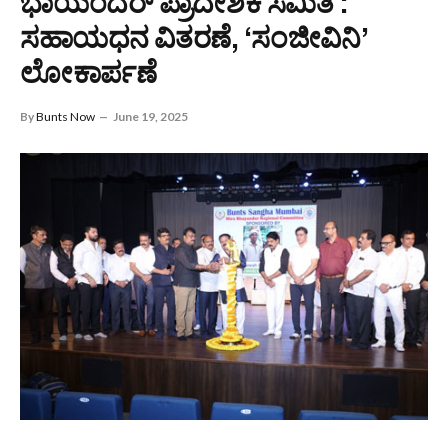
ಭಾಯಂದರ್ ಪ್ರಾದೇಶಿಕ ಸಮಿತಿ :
ಸಹಾಯಧನ ವಿತರಣೆ, ‘ಸಂಜೀವಿನಿ’
ಲೋಕಾರ್ಪಣೆ
By
Bunts Now
June 19, 2025