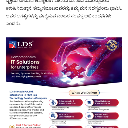
ವ್ಯಕ್ತಿಯ ಜೀವನದ ಅವಶ್ಯಕತೆಗೆ ಸಹಾಯ ಮಾಡಲು ಯಾರನ್ನಾದರೂ
ಕಳುಹಿಸಿರುತ್ತಾನೆ. ತಮ್ಮ ಸಮಾಜದವರನ್ನು ತಮ್ಮ ಮನೆ ಸದಸ್ಯರೆಂದು ಭಾವಿಸಿ,
ಅವರ ಅಗತ್ಯಗಳನ್ನು ಪೂರೈಸುವ ಬಂಟರ ಸಂಘಕ್ಕೆ ಅಭಿನಂದನೆಗಳು
ಎಂದರು.