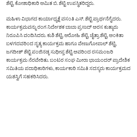
ಶೆಟ್ಟಿ, ಕೋಶಾಧಿಕಾರಿ ಅಮಿತ ಬಿ. ಶೆಟ್ಟಿ ಉಪಸ್ಥಿತರಿದ್ದರು.
ಮಹಿಳಾ ವಿಭಾಗದ ಕಾರ್ಯಾಧ್ಯಕ್ಷೆ ವಸಂತಿ ಎಸ್. ಶೆಟ್ಟಿ ಪ್ರಾರ್ಥನೆಗೈದರು.
ಕಾರ್ಯಕ್ರಮವನ್ನು ರಂಗ ನಿರ್ದೇಶಕ ಬಾಬಾ ಪ್ರಸಾದ್ ಅರಸ ಕುತ್ಯಾರು
ನಿರೂಪಿಸಿ ವಂದಿಸಿದರು. ಕುಶಿ ಶೆಟ್ಟಿ, ಆರೋಹಿ ಶೆಟ್ಟಿ, ಚೈತ್ರಾ ಶೆಟ್ಟಿ, ಅಂಕಿತಾ
ಬಳಗದವರಿಂದ ನೃತ್ಯ ಕಾರ್ಯಕ್ರಮ ಹಾಗೂ ವೇಣುಗೋಪಾಲ್ ಶೆಟ್ಟಿ,
ಜಗದೀಶ್ ಶೆಟ್ಟಿ ಪಂಜಿನಡ್ಕ ಸುಧೀಪ್ತ ಶೆಟ್ಟಿ ಅವರಿಂದ ರಸಮಂಜರಿ
ಕಾರ್ಯಕ್ರಮ ನೆರವೇರಿತು. ಬಂಟರ ಸಂಘ ಮೀರಾ ಭಾಯಂದರ್ ಪ್ರಾದೇಶಿಕ
ಸಮಿತಿಯ ಪದಾಧಿಕಾರಿಗಳು, ಕಾರ್ಯಕಾರಿ ಸಮಿತಿ ಸದಸ್ಯರು ಕಾರ್ಯಕ್ರಮದ
ಯಶಸ್ವಿಗೆ ಸಹಕರಿಸಿದರು.