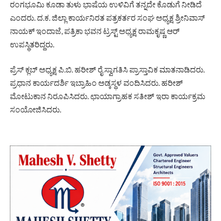
ರಂಗಭೂಮಿ ಕೂಡಾ ತುಳು ಭಾಷೆಯ ಉಳಿವಿಗೆ ತನ್ನದೇ ಕೊಡುಗೆ ನೀಡಿದೆ
ಎಂದರು. ದ.ಕ. ಜಿಲ್ಲಾ ಕಾರ್ಯನಿರತ ಪತ್ರಕರ್ತರ ಸಂಘ ಅಧ್ಯಕ್ಷ ಶ್ರೀನಿವಾಸ್
ನಾಯಕ್ ಇಂದಾಜೆ, ಪತ್ರಿಕಾ ಭವನ ಟ್ರಸ್ಟ್ ಅಧ್ಯಕ್ಷ ರಾಮಕೃಷ್ಣ ಆರ್
ಉಪಸ್ಥಿತರಿದ್ದರು.
ಪ್ರೆಸ್ ಕ್ಲಬ್ ಅಧ್ಯಕ್ಷ ಪಿ.ಬಿ. ಹರೀಶ್ ರೈ ಸ್ವಾಗತಿಸಿ ಪ್ರಾಸ್ತಾವಿಕ ಮಾತನಾಡಿದರು.
ಪ್ರಧಾನ ಕಾರ್ಯದರ್ಶಿ ಇಬ್ರಾಹಿಂ ಅಡ್ಕಸ್ಥಳ ವಂದಿಸಿದರು. ಹರೀಶ್
ಮೋಟುಕಾನ ನಿರೂಪಿಸಿದರು. ಛಾಯಾಗ್ರಾಹಕ ಸತೀಶ್ ಇರಾ ಕಾರ್ಯಕ್ರಮ
ಸಂಯೋಜಿಸಿದರು.