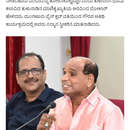
ನೀಡಬಹುದು ಎಂಬುದನ್ನು ತೋರಿಸಿಕೊಟ್ಟಿದ್ದಾರೆ ಎಂದು ತುಳುರಂಗ ಭೂಮಿ
ಕಲಾವಿದ ತುಳುನಾಡಿನ ಮಾಣಿಕ್ಯ ಖ್ಯಾತಿಯ ಅರವಿಂದ ಬೋಳಾರ್
ಹೇಳಿದರು. ಮಂಗಳೂರು ಪ್ರೆಸ್ ಕ್ಲಬ್ ವತಿಯಿಂದ ಗೌರವ ಅತಿಥಿ
ಕಾರ್ಯಕ್ರಮದಲ್ಲಿ ಅವರು ಸನ್ಮಾನ ಸ್ವೀಕರಿಸಿ ಮಾತನಾಡಿದರು.