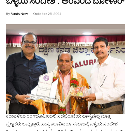
ಒಳ್ಳೆಯ ಸಂದೇಶ : ಅರವಿಂದ ಬೋಳಾರ್
By
Bunts Now
October 25, 2024
ಕರಾವಳಿಯ ರಂಗಭೂಮಿಯಲ್ಲಿ ಸದಭಿರುಚಿಯ ಹಾಸ್ಯವನ್ನು ಮಾತ್ರ
ಪ್ರೇಕ್ಷಕರು ಒಪ್ಪುತ್ತಾರೆ. ಹಾಸ್ಯ ಕಲಾವಿದರೂ ಸಮಾಜಕ್ಕೆ ಒಳ್ಳೆಯ ಸಂದೇಶ