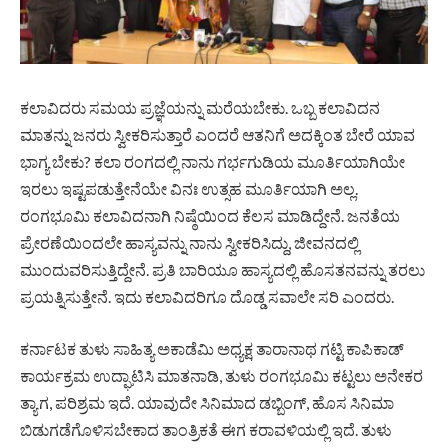
ಕಲಾವಿದರು ಸಮಯ ಪ್ರಜ್ಞೆಯನ್ನು ಮರೆಯಬೇಕು. ಒಬ್ಬ ಕಲಾವಿದನ
ಮಾತನ್ನು ಜನರು ಸ್ವೀಕರಿಸುತ್ತಾರೆ ಎಂದರೆ ಆತನಿಗೆ ಅದಕ್ಕಿಂತ ಬೇರೆ ಯಾವ
ಭಾಗ್ಯ ಬೇಕು? ಕಲಾ ರಂಗದಲ್ಲಿ ನಾನು ಗರ್ಭಗುಡಿಯ ಮೂರ್ತಿಯಾಗಿಯೇ
ಇರಲು ಇಷ್ಟಪಡುತ್ತೇನೆಯೇ ವಿನಃ ಉತ್ಸಹ ಮೂರ್ತಿಯಾಗಿ ಅಲ್ಲ.
ರಂಗಭೂಮಿ ಕಲಾವಿದನಾಗಿ ನಿಷ್ಠೆಯಿಂದ ಕೆಲಸ ಮಾಡಿದ್ದೇನೆ. ಜನತೆಯ
ಪ್ರೇರಣೆಯಿಂದಲೇ ಹಾಸ್ಯವನ್ನು ನಾನು ಸ್ವೀಕರಿಸಿದ್ದು, ಜೀವನದಲ್ಲಿ
ಮುಂದುವರಿಸುತ್ತಿದ್ದೇನೆ. ಪ್ರತಿ ಬಾರಿಯೂ ಹಾಸ್ಯದಲ್ಲಿ ಹೊಸತನವನ್ನು ತರಲು
ಪ್ರಯತ್ನಿಸುತ್ತೇನೆ. ಇದು ಕಲಾವಿದರಿಗೂ ದೊಡ್ಡ ಸವಾಲೇ ಸರಿ ಎಂದರು.
ಕರ್ನಾಟಕ ತುಳು ಸಾಹಿತ್ಯ ಅಕಾಡೆಮಿ ಅಧ್ಯಕ್ಷ ತಾರಾನಾಥ ಗಟ್ಟಿ ಕಾಪಿಕಾಡ್
ಕಾರ್ಯಕ್ರಮ ಉದ್ಘಾಟಿಸಿ ಮಾತನಾಡಿ, ತುಳು ರಂಗಭೂಮಿ ಕಟ್ಟಲು ಅನೇಕರ
ತ್ಯಾಗ, ಪರಿಶ್ರಮ ಇದೆ. ಯಾವುದೇ ಸಿನಿಮಾದ ಡಬ್ಬಿಂಗ್, ಹೊಸ ಸಿನಿಮಾ
ಬಿಡುಗಡೆಗೊಳಿಸಬೇಕಾದ ತಾಂತ್ರಿಕತೆ ಈಗ ಕರಾವಳಿಯಲ್ಲಿ ಇದೆ. ತುಳು