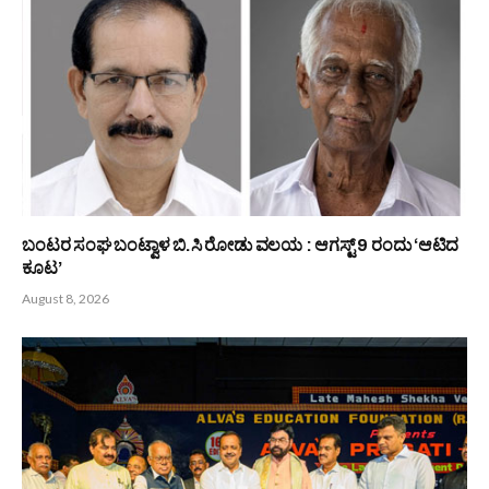
PREVIOUS ARTICLE
NEXT ARTICLE
ತನ್ನದೇ ಶೈಲಿಯಿಂದ ಯಕ್ಷಗಾನಕ್ಕೆ
ಪುಣೆ ಬಂಟರ ಸಂಘದಿಂದ ಕರ್ನಾಟಕ
ಕೊಡುಗೆಯನಿತ್ತ ಯಕ್ಷ-ಕಲಾವಿದ
ರಾಜ್ಯ ಬ್ಯಾಡ್ಮಿಂಟನ್ ತಂಡದ ಸನ್ಮಾನ.
ಪ್ರಭಾಕರ್ ಶೆಟ್ಟಿ
Bunts Now