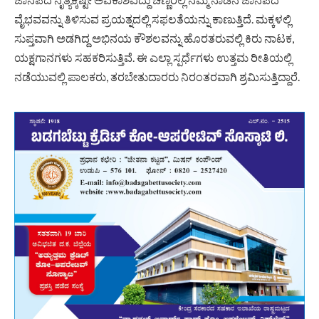
ವೈಭವವನ್ನು ತಿಳಿಸುವ ಪ್ರಯತ್ನದಲ್ಲಿ ಸಫಲತೆಯನ್ನು ಕಾಣುತ್ತಿದೆ. ಮಕ್ಕಳಲ್ಲಿ
ಸುಪ್ತವಾಗಿ ಅಡಗಿದ್ದ ಅಭಿನಯ ಕೌಶಲವನ್ನು ಹೊರತರುವಲ್ಲಿ ಕಿರು ನಾಟಕ,
ಯಕ್ಷಗಾನಗಳು ಸಹಕರಿಸುತ್ತಿವೆ. ಈ ಎಲ್ಲಾ ಸ್ಪರ್ಧೆಗಳು ಉತ್ತಮ ರೀತಿಯಲ್ಲಿ
ನಡೆಯುವಲ್ಲಿ ಪಾಲಕರು, ತರಬೇತುದಾರರು ನಿರಂತರವಾಗಿ ಶ್ರಮಿಸುತ್ತಿದ್ದಾರೆ.