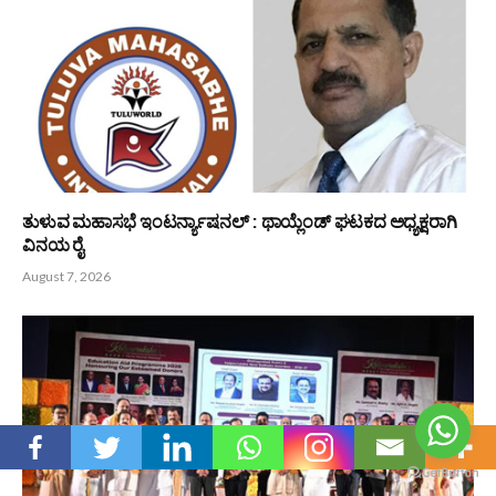
ಕೃಷಿ ಮತ್ತು ಋಷಿ ಸಂಸ್ಕೃತಿ ಭಾರತದ ಆತ್ಮ -ಭಾಸ್ಕರ ರೈ ಕುಕ್ಕುವಳ್ಳಿ
August 8, 2026
ಯೋಗದಿಂದ ದೇಹ ಮನಸ್ಸು ಸುರಕ್ಷಿತ; ಆರೋಗ್ಯ ಸುಸ್ಥಿರ -ಜಯಶೀಲಾ