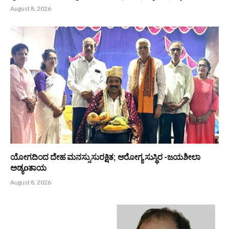
ಆಳ್ವಾಸ್ ಪ್ರಗತಿ -2026 : 16ನೇ ಆವೃತ್ತಿಗೆ ಚಾಲನೆ
August 8, 2026