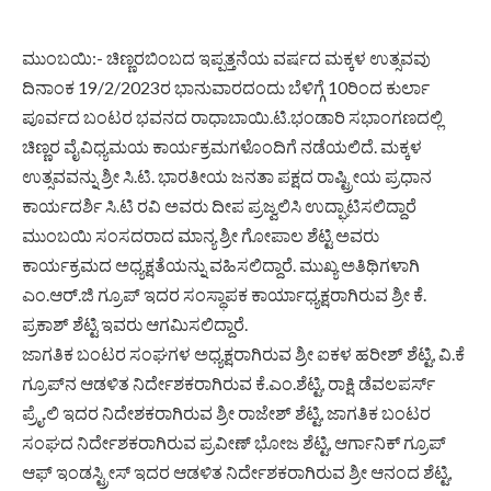
ಮುಂಬಯಿ:- ಚಿಣ್ಣರಬಿಂಬದ ಇಪ್ಪತ್ತನೆಯ ವರ್ಷದ ಮಕ್ಕಳ ಉತ್ಸವವು
ದಿನಾಂಕ 19/2/2023ರ ಭಾನುವಾರದಂದು ಬೆಳಿಗ್ಗೆ 10ರಿಂದ ಕುರ್ಲಾ
ಪೂರ್ವದ ಬಂಟರ ಭವನದ ರಾಧಾಬಾಯಿ.ಟಿ.ಭಂಡಾರಿ ಸಭಾಂಗಣದಲ್ಲಿ
ಚಿಣ್ಣರ ವೈವಿಧ್ಯಮಯ ಕಾರ್ಯಕ್ರಮಗಳೊಂದಿಗೆ ನಡೆಯಲಿದೆ. ಮಕ್ಕಳ
ಉತ್ಸವವನ್ನು ಶ್ರೀ ಸಿ.ಟಿ. ಭಾರತೀಯ ಜನತಾ ಪಕ್ಷದ ರಾಷ್ಟ್ರೀಯ ಪ್ರಧಾನ
ಕಾರ್ಯದರ್ಶಿ ಸಿ.ಟಿ ರವಿ ಅವರು ದೀಪ ಪ್ರಜ್ವಲಿಸಿ ಉದ್ಘಾಟಿಸಲಿದ್ದಾರೆ
ಮುಂಬಯಿ ಸಂಸದರಾದ ಮಾನ್ಯ ಶ್ರೀ ಗೋಪಾಲ ಶೆಟ್ಟಿ ಅವರು
ಕಾರ್ಯಕ್ರಮದ ಅಧ್ಯಕ್ಷತೆಯನ್ನು ವಹಿಸಲಿದ್ದಾರೆ. ಮುಖ್ಯ ಅತಿಥಿಗಳಾಗಿ
ಎಂ.ಆರ್.ಜಿ ಗ್ರೂಪ್ ಇದರ ಸಂಸ್ಥಾಪಕ ಕಾರ್ಯಾಧ್ಯಕ್ಷರಾಗಿರುವ ಶ್ರೀ ಕೆ.
ಪ್ರಕಾಶ್ ಶೆಟ್ಟಿ ಇವರು ಆಗಮಿಸಲಿದ್ದಾರೆ.
ಜಾಗತಿಕ ಬಂಟರ ಸಂಘಗಳ ಅಧ್ಯಕ್ಷರಾಗಿರುವ ಶ್ರೀ ಐಕಳ ಹರೀಶ್ ಶೆಟ್ಟಿ, ವಿ.ಕೆ
ಗ್ರೂಪ್‍ನ ಆಡಳಿತ ನಿರ್ದೇಶಕರಾಗಿರುವ ಕೆ.ಎಂ.ಶೆಟ್ಟಿ, ರಾಕ್ಷಿ ಡೆವಲಪರ್ಸ್
ಪ್ರೈ.ಲಿ ಇದರ ನಿದೇಶಕರಾಗಿರುವ ಶ್ರೀ ರಾಜೇಶ್ ಶೆಟ್ಟಿ, ಜಾಗತಿಕ ಬಂಟರ
ಸಂಘದ ನಿರ್ದೇಶಕರಾಗಿರುವ ಪ್ರವೀಣ್ ಭೋಜ ಶೆಟ್ಟಿ, ಆರ್ಗಾನಿಕ್ ಗ್ರೂಪ್
ಆಫ್ ಇಂಡಸ್ಟ್ರೀಸ್ ಇದರ ಆಡಳಿತ ನಿರ್ದೇಶಕರಾಗಿರುವ ಶ್ರೀ ಆನಂದ ಶೆಟ್ಟಿ,