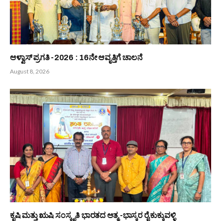
Related
Posts
ಬಂಟರ ಸಂಘ ಬಂಟ್ವಾಳ ಬಿ.ಸಿ ರೋಡು ವಲಯ : ಆಗಸ್ಟ್ 9 ರಂದು ‘ಆಟಿದ
ಕೂಟ’
August 8, 2026