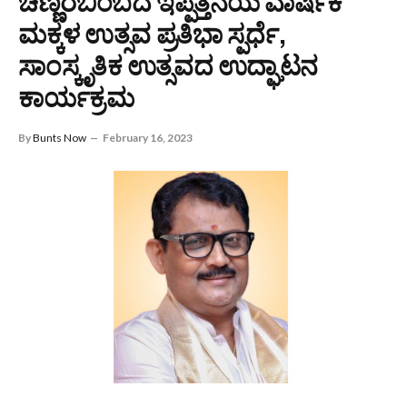
ಚಿಣ್ಣರಬಿಂಬದ ಇಪ್ಪತ್ತನೆಯ ವಾರ್ಷಿಕ
ಮಕ್ಕಳ ಉತ್ಸವ ಪ್ರತಿಭಾ ಸ್ಪರ್ಧೆ,
ಸಾಂಸ್ಕೃತಿಕ ಉತ್ಸವದ ಉದ್ಘಾಟನ
ಕಾರ್ಯಕ್ರಮ
By
Bunts Now
February 16, 2023