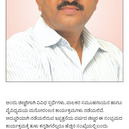
ಅಂದು ಚಿಣ್ಣರಿಗಾಗಿ ವಿವಿಧ ಸ್ಪರ್ಧೆಗಳು, ಪಾಲಕರ ಸಮೂಹಗಾಯನ ಹಾಗೂ
ವೈವಿಧ್ಯಮಯ ಮನೋರಂಜನ ಕಾರ್ಯಕ್ರಮಗಳು ನಡೆಯಲಿವೆ.
ಅದ್ದೂರಿಯಾಗಿ ನಡೆಯಲಿರುವ ಇಪ್ಪತ್ತನೆಯ ವರ್ಷದ ಚಿಣ್ಣರ ಈ ಸಂಭ್ರಮದ
ಕಾರ್ಯಕ್ರಮಕ್ಕೆ ತುಳು ಕನ್ನಡಿಗರೆಲ್ಲರೂ ಹೆಚ್ಚಿನ ಸಂಖ್ಯೆಯಲ್ಲಿ ಬಂದು