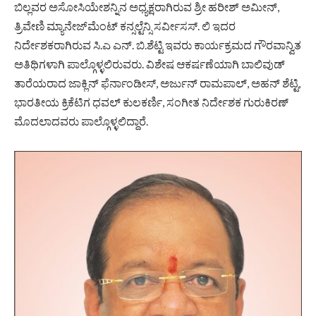
ಬಿಲ್ಲವರ ಅಸೋಸಿಯೇಶನ್ನಿನ ಅಧ್ಯಕ್ಷರಾಗಿರುವ ಶ್ರೀ ಹರೀಶ್ ಅಮೀನ್,
ತ್ರಿವೇಣಿ ಮ್ಯಾನೇಜ್‍ಮೆಂಟ್ ಕನ್ಸಲ್ಟೆನ್ಸಿ ಸರ್ವೀಸಸ್. ಲಿ ಇದರ
ನಿರ್ದೇಶಕರಾಗಿರುವ ಸಿ.ಎ ಎನ್. ಬಿ.ಶೆಟ್ಟಿ ಇವರು ಕಾರ್ಯಕ್ರಮದ ಗೌರವಾನ್ವಿತ
ಅತಿಥಿಗಳಾಗಿ ಪಾಲ್ಗೊಳ್ಳಲಿರುವರು. ವಿಶೇಷ ಆಕರ್ಷಣೆಯಾಗಿ ಬಾಲಿವುಡ್
ತಾರೆಯರಾದ ಜಾಕ್ಲಿನ್ ಫೆರ್ನಾಂಡೀಸ್, ಅರ್ಜುನ್ ರಾಮಪಾಲ್, ಅಹನ್ ಶೆಟ್ಟಿ,
ಭಾರತೀಯ ಕ್ರಿಕೆಟಿಗ ಧವಲ್ ಕುಲಕರ್ಣಿ, ಸಂಗೀತ ನಿರ್ದೇಶಕ ಗುರುಕಿರಣ್
ಮೊದಲಾದವರು ಪಾಲ್ಗೊಳ್ಳಲಿದ್ದಾರೆ.